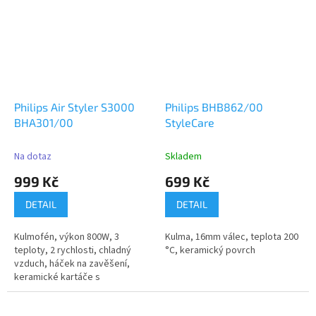
Philips Air Styler S3000
Philips BHB862/00
BHA301/00
StyleCare
Na dotaz
Skladem
999 Kč
699 Kč
DETAIL
DETAIL
Kulmofén, výkon 800W, 3
Kulma, 16mm válec, teplota 200
teploty, 2 rychlosti, chladný
°C, keramický povrch
vzduch, háček na zavěšení,
keramické kartáče s
arganovým...