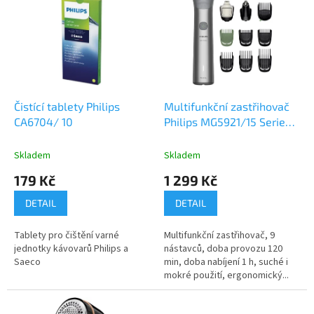
r
p
o
i
d
s
u
p
k
r
t
o
ů
d
Čistící tablety Philips
Multifunkční zastřihovač
u
CA6704/ 10
Philips MG5921/15 Series
k
5000 10v1
t
Skladem
Skladem
ů
179 Kč
1 299 Kč
DETAIL
DETAIL
Tablety pro čištění varné
Multifunkční zastřihovač, 9
jednotky kávovarů Philips a
nástavců, doba provozu 120
Saeco
min, doba nabíjení 1 h, suché i
mokré použití, ergonomický...