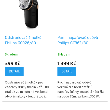
Odstraňovač žmolků
Parní napařovač oděvů
Philips GC026/80
Philips GC362/80
Skladem
Skladem
399 Kč
1 399 Kč
DETAIL
DETAIL
Odstraňovač žmolků • pro
Ruční napařovač oděvů,
všechny druhy tkanin • až 8 800
vertikální a horizontální
otáček za minutu • 3 velikosti
napařování, vyjímatelná nádržka
otvorů mřížky • bezdrátový...
na vodu 70ml, příkon 1300 W,
barva:...