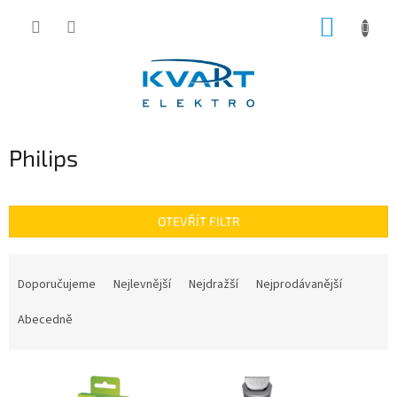
Přejít
NÁKUP
na
obsah
KOŠÍK
Philips
OTEVŘÍT FILTR
Ř
a
Doporučujeme
Nejlevnější
Nejdražší
Nejprodávanější
z
e
Abecedně
n
í
V
p
ý