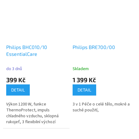
Philips BHC010/10
Philips BRE700/00
EssentialCare
do 3 dnů
Skladem
399 Kč
1 399 Kč
DETAIL
DETAIL
Výkon 1200 W, funkce
3 v 1 Péče o celé tělo, mokré a
ThermoProtect, impuls
suché použití,
chladného vzduchu, sklopná
rukojeť, 3 flexibilní výchozí
nastavení sušení...