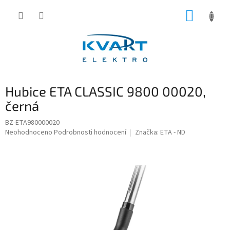
Přejít
NÁKUP
na
obsah
KOŠÍK
Hubice ETA CLASSIC 9800 00020,
černá
BZ-ETA980000020
Průměrné
Neohodnoceno
Podrobnosti hodnocení
Značka:
ETA - ND
hodnocení
produktu
je
0,0
z
5
hvězdiček.