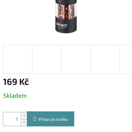
169 Kč
Měrná
Skladem
cena:
Přidat do košíku