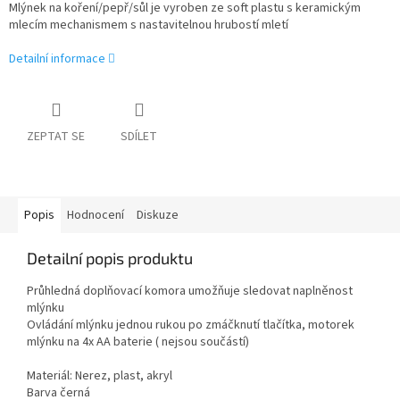
Mlýnek na koření/pepř/sůl je vyroben ze soft plastu s keramickým
mlecím mechanismem s nastavitelnou hrubostí mletí
Detailní informace
ZEPTAT SE
SDÍLET
Popis
Hodnocení
Diskuze
Detailní popis produktu
Průhledná doplňovací komora umožňuje sledovat naplněnost
mlýnku
Ovládání mlýnku jednou rukou po zmáčknutí tlačítka, motorek
mlýnku na 4x AA baterie ( nejsou součástí)
Materiál: Nerez, plast, akryl
Barva černá