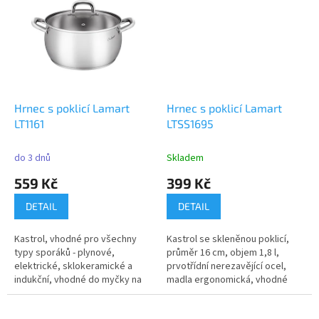
Hrnec s poklicí Lamart
Hrnec s poklicí Lamart
LT1161
LTSS1695
do 3 dnů
Skladem
559 Kč
399 Kč
DETAIL
DETAIL
Kastrol, vhodné pro všechny
Kastrol se skleněnou poklicí,
typy sporáků - plynové,
průměr 16 cm, objem 1,8 l,
elektrické, sklokeramické a
prvotřídní nerezavějící ocel,
indukční, vhodné do myčky na
madla ergonomická, vhodné
nádobí,...
pro...