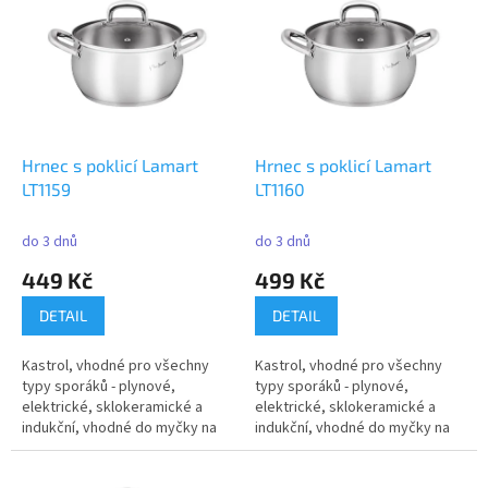
r
p
o
i
d
s
u
p
k
r
t
o
ů
d
Hrnec s poklicí Lamart
Hrnec s poklicí Lamart
u
LT1159
LT1160
k
t
do 3 dnů
do 3 dnů
ů
449 Kč
499 Kč
DETAIL
DETAIL
Kastrol, vhodné pro všechny
Kastrol, vhodné pro všechny
typy sporáků - plynové,
typy sporáků - plynové,
elektrické, sklokeramické a
elektrické, sklokeramické a
indukční, vhodné do myčky na
indukční, vhodné do myčky na
nádobí,...
nádobí,...