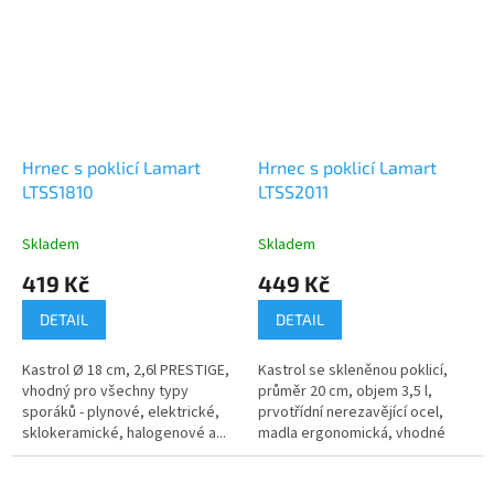
Hrnec s poklicí Lamart
Hrnec s poklicí Lamart
LTSS1810
LTSS2011
Skladem
Skladem
419 Kč
449 Kč
DETAIL
DETAIL
Kastrol Ø 18 cm, 2,6l PRESTIGE,
Kastrol se skleněnou poklicí,
vhodný pro všechny typy
průměr 20 cm, objem 3,5 l,
sporáků - plynové, elektrické,
prvotřídní nerezavějící ocel,
sklokeramické, halogenové a...
madla ergonomická, vhodné
pro...