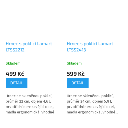
Hrnec s poklicí Lamart
Hrnec s poklicí Lamart
LTSS2212
LTSS2413
Skladem
Skladem
499 Kč
599 Kč
DETAIL
DETAIL
Hrnec se skleněnou poklicí,
Hrnec se skleněnou poklicí,
průměr 22 cm, objem 4,6 l,
průměr 24 cm, objem 5,8 l,
prvotřídní nerezavějící ocel,
prvotřídní nerezavějící ocel,
madla ergonomická, vhodné
madla ergonomická, vhodné...
pro...