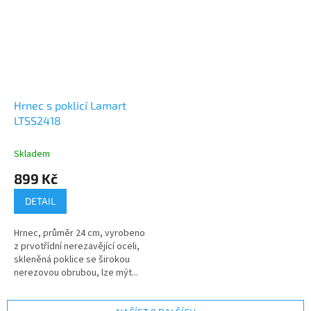
Hrnec s poklicí Lamart
LTSS2418
Skladem
899 Kč
DETAIL
Hrnec, průměr 24 cm, vyrobeno
z prvotřídní nerezavějící oceli,
skleněná poklice se širokou
nerezovou obrubou, lze mýt...