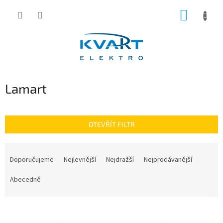
Přejít
NÁKUP
na
obsah
KOŠÍK
Lamart
OTEVŘÍT FILTR
Ř
a
Doporučujeme
Nejlevnější
Nejdražší
Nejprodávanější
z
e
Abecedně
n
í
V
p
ý