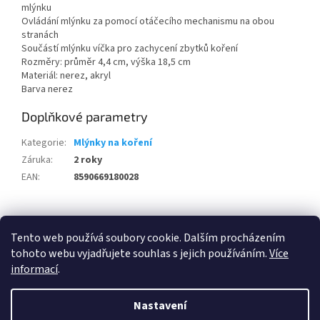
mlýnku
Ovládání mlýnku za pomocí otáčecího mechanismu na obou
stranách
Součástí mlýnku víčka pro zachycení zbytků koření
Rozměry: průměr 4,4 cm, výška 18,5 cm
Materiál: nerez, akryl
Barva nerez
Doplňkové parametry
Kategorie
:
Mlýnky na koření
Záruka
:
2 roky
EAN
:
8590669180028
Z
á
Tento web používá soubory cookie. Dalším procházením
100 % zákazníků Heureka.cz nás doporučuje!
Zboží.cz
Firmy.cz
p
tohoto webu vyjadřujete souhlas s jejich používáním.
Více
a
informací
.
t
í
Nastavení
Vytvořil Shoptet