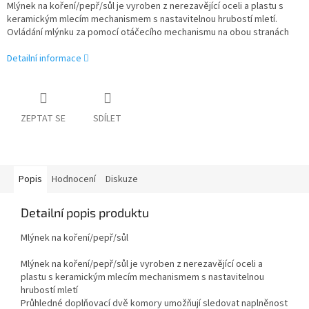
Mlýnek na koření/pepř/sůl je vyroben z nerezavějící oceli a plastu s
keramickým mlecím mechanismem s nastavitelnou hrubostí mletí.
Ovládání mlýnku za pomocí otáčecího mechanismu na obou stranách
Detailní informace
ZEPTAT SE
SDÍLET
Popis
Hodnocení
Diskuze
Detailní popis produktu
Mlýnek na koření/pepř/sůl
Mlýnek na koření/pepř/sůl je vyroben z nerezavějící oceli a
plastu s keramickým mlecím mechanismem s nastavitelnou
hrubostí mletí
Průhledné doplňovací dvě komory umožňují sledovat naplněnost