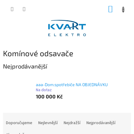
Přejít
NÁKUP
na
obsah
KOŠÍK
Komínové odsavače
Nejprodávanější
aaa-Dom.spotřebiče NA OBJEDNÁVKU
Na dotaz
100 000 Kč
Ř
a
Doporučujeme
Nejlevnější
Nejdražší
Nejprodávanější
z