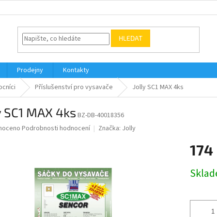
HLEDAT
Prodejny
Kontakty
cníci
Příslušenství pro vysavače
Jolly SC1 MAX 4ks
y SC1 MAX 4ks
BZ-DB-40018356
né
noceno
Podrobnosti hodnocení
Značka:
Jolly
ní
174
u
Měrná
Skla
cena:
ek.