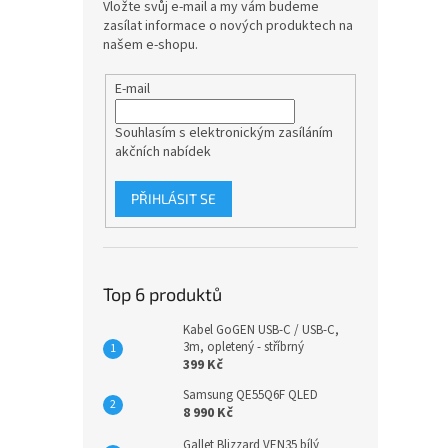
Vložte svůj e-mail a my vám budeme
zasílat informace o nových produktech na
našem e-shopu.
E-mail
Souhlasím s elektronickým zasíláním
akčních nabídek
PŘIHLÁSIT SE
Top 6 produktů
Kabel GoGEN USB-C / USB-C,
3m, opletený - stříbrný
399 Kč
Samsung QE55Q6F QLED
8 990 Kč
Gallet Blizzard VEN35 bílý