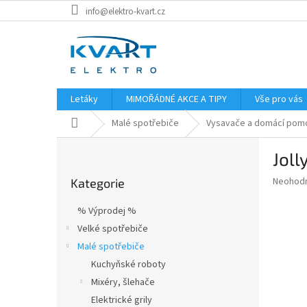
Přejít
info@elektro-kvart.cz
na
obsah
Letáky
MIMOŘÁDNÉ AKCE A TIPY
Vše pro vás
Domů
Malé spotřebiče
Vysavače a domácí pomo
P
Joll
o
Přeskočit
s
Průměr
Neohod
Kategorie
kategorie
t
hodnoce
r
produkt
% Výprodej %
a
je
Velké spotřebiče
0,0
n
z
Malé spotřebiče
n
5
í
Kuchyňské roboty
hvězdič
p
Mixéry, šlehače
a
Elektrické grily