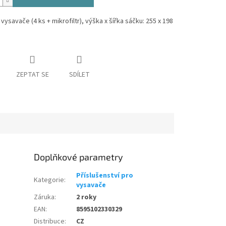
vysavače (4 ks + mikrofiltr), výška x šířka sáčku: 255 x 198
ZEPTAT SE
SDÍLET
Doplňkové parametry
Příslušenství pro
Kategorie
:
vysavače
Záruka
:
2 roky
EAN
:
8595102330329
Distribuce
:
CZ