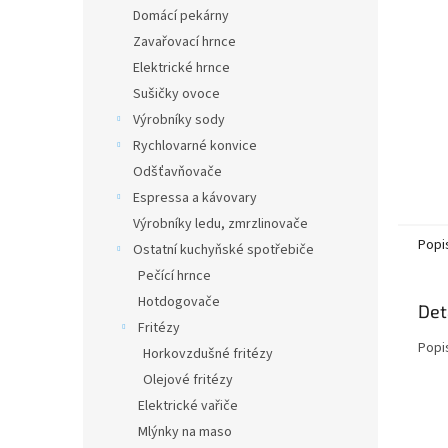
n
Domácí pekárny
e
Zavařovací hrnce
l
Elektrické hrnce
Sušičky ovoce
Výrobníky sody
Rychlovarné konvice
Odšťavňovače
Espressa a kávovary
Výrobníky ledu, zmrzlinovače
Popi
Ostatní kuchyňské spotřebiče
Pečící hrnce
Hotdogovače
Det
Fritézy
Popi
Horkovzdušné fritézy
Olejové fritézy
Elektrické vařiče
Mlýnky na maso