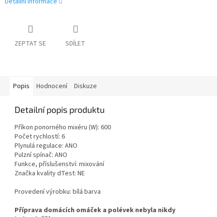
Detailní informace
ZEPTAT SE
SDÍLET
Popis
Hodnocení
Diskuze
Detailní popis produktu
Příkon ponorného mixéru (W): 600
Počet rychlostí: 6
Plynulá regulace: ANO
Pulzní spínač: ANO
Funkce, příslušenství: mixování
Značka kvality dTest: NE
Provedení výrobku: bílá barva
Příprava domácích omáček a polévek nebyla nikdy