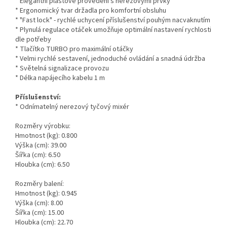
* Elegantní plastové provedení s nerezovými prvky
* Ergonomický tvar držadla pro komfortní obsluhu
* "Fast lock" - rychlé uchycení příslušenství pouhým nacvaknutím
* Plynulá regulace otáček umožňuje optimální nastavení rychlosti
dle potřeby
* Tlačítko TURBO pro maximální otáčky
* Velmi rychlé sestavení, jednoduché ovládání a snadná údržba
* Světelná signalizace provozu
* Délka napájecího kabelu 1 m
Příslušenství:
* Odnímatelný nerezový tyčový mixér
Rozměry výrobku:
Hmotnost (kg): 0.800
Výška (cm): 39.00
Šířka (cm): 6.50
Hloubka (cm): 6.50
Rozměry balení:
Hmotnost (kg): 0.945
Výška (cm): 8.00
Šířka (cm): 15.00
Hloubka (cm): 22.70