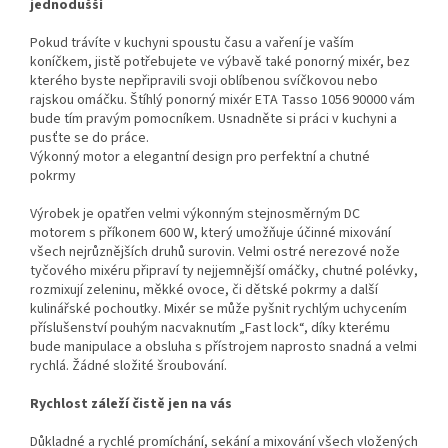
jednodušší
Pokud trávíte v kuchyni spoustu času a vaření je vaším
koníčkem, jistě potřebujete ve výbavě také ponorný mixér, bez
kterého byste nepřipravili svoji oblíbenou svíčkovou nebo
rajskou omáčku. Štíhlý ponorný mixér ETA Tasso 1056 90000 vám
bude tím pravým pomocníkem. Usnadněte si práci v kuchyni a
pusťte se do práce.
Výkonný motor a elegantní design pro perfektní a chutné
pokrmy
Výrobek je opatřen velmi výkonným stejnosměrným DC
motorem s příkonem 600 W, který umožňuje účinné mixování
všech nejrůznějších druhů surovin. Velmi ostré nerezové nože
tyčového mixéru připraví ty nejjemnější omáčky, chutné polévky,
rozmixují zeleninu, měkké ovoce, či dětské pokrmy a další
kulinářské pochoutky. Mixér se může pyšnit rychlým uchycením
příslušenství pouhým nacvaknutím „Fast lock“, díky kterému
bude manipulace a obsluha s přístrojem naprosto snadná a velmi
rychlá. Žádné složité šroubování.
Rychlost záleží čistě jen na vás
Důkladné a rychlé promíchání, sekání a mixování všech vložených