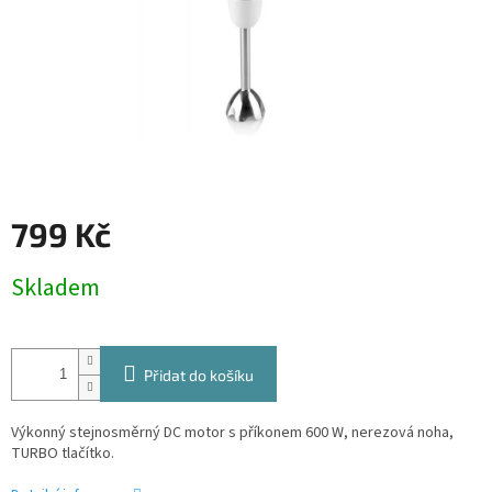
799 Kč
Měrná
Skladem
cena:
Přidat do košíku
Výkonný stejnosměrný DC motor s příkonem 600 W, nerezová noha,
TURBO tlačítko.