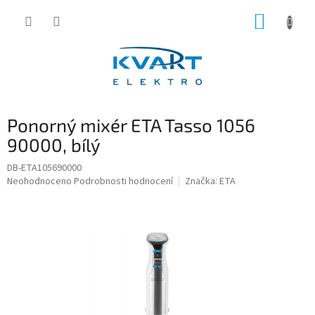
Přejít
NÁKUP
na
obsah
KOŠÍK
Ponorný mixér ETA Tasso 1056
90000, bílý
DB-ETA105690000
Průměrné
Neohodnoceno
Podrobnosti hodnocení
Značka:
ETA
hodnocení
produktu
je
0,0
z
5
hvězdiček.