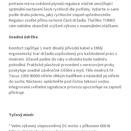
potravin má na svědomí plynulá regulace otáček umožňující
optimální nastavení šesti rychlostí dle potřeby. Vyberte si sami
podle druhu pokrmu, jaký rychlostní stupeň upřednostníte.
Regulaci zvolíte přímo na horní části držadla. Tlačítko TURBO
vám nabídne okamžité zvýšení výkonu s maximálními otáčkami.
Snadná údržba
Komfort zajišťuje 1 metr dlouhý přívodní kabel a štíhlý
ergonomický tvar držadla uzpůsobený pro každodenní práci s
mixérem. Úžasně padne do ruky a obsluha bude nadmíru
pohodlná. Praktické plastové provedení s nerezovými prvky
poskytuje snadné závěrečné čištění a mytí. Tělo mixéru ETA
Tasso 1056 90000 otřete vlhkým hadříkem a následně jej utřete
do sucha. Nástavec opláchněte pod čistou tekoucí vodou.
Integrovaná světelná signalizace provozu upozorňuje na zapnutí
přístroje.
Tyčový mixér
* Velmi výkonný stejnosměrný DC motor s příkonem 600 W