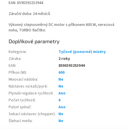
EAN: 8590393253944
Záruční doba: 24 měsíců
Výkonný stejnosměrný DC motor s příkonem 600 W, nerezová
noha, TURBO tlačítko.
Doplňkové parametry
Kategorie
:
Tyčové (ponorné) mixéry
Záruka
:
2 roky
EAN
:
8590393253944
Příkon (W)
:
600
Mixovací nádoba
:
Ne
Nástavec na kaši/pyré
:
Ne
Plynulá regulace rychlosti
:
Ano
Počet rychlostí
:
6
Pulzní spínač
:
Ano
Sekací nástavec (chopper)
:
Ne
Šlehací metla
:
Ne