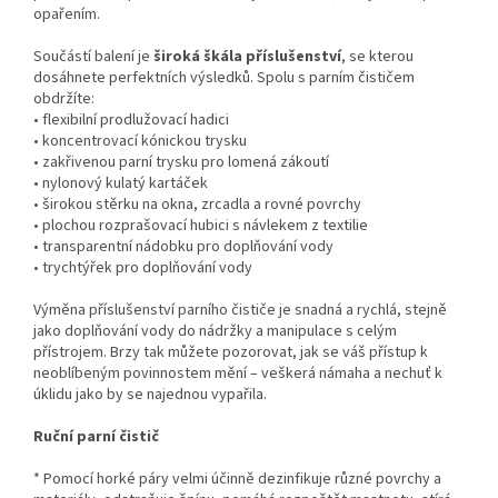
opařením.
Součástí balení je
široká škála příslušenství
, se kterou
dosáhnete perfektních výsledků. Spolu s parním čističem
obdržíte:
• flexibilní prodlužovací hadici
• koncentrovací kónickou trysku
• zakřivenou parní trysku pro lomená zákoutí
• nylonový kulatý kartáček
• širokou stěrku na okna, zrcadla a rovné povrchy
• plochou rozprašovací hubici s návlekem z textilie
• transparentní nádobku pro doplňování vody
• trychtýřek pro doplňování vody
Výměna příslušenství parního čističe je snadná a rychlá, stejně
jako doplňování vody do nádržky a manipulace s celým
přístrojem. Brzy tak můžete pozorovat, jak se váš přístup k
neoblíbeným povinnostem mění – veškerá námaha a nechuť k
úklidu jako by se najednou vypařila.
Ruční parní čistič
* Pomocí horké páry velmi účinně dezinfikuje různé povrchy a