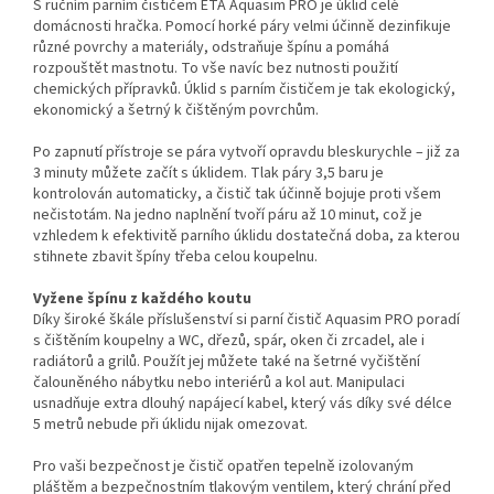
S ručním parním čističem ETA Aquasim PRO je úklid celé
domácnosti hračka. Pomocí horké páry velmi účinně dezinfikuje
různé povrchy a materiály, odstraňuje špínu a pomáhá
rozpouštět mastnotu. To vše navíc bez nutnosti použití
chemických přípravků. Úklid s parním čističem je tak ekologický,
ekonomický a šetrný k čištěným povrchům.
Po zapnutí přístroje se pára vytvoří opravdu bleskurychle – již za
3 minuty můžete začít s úklidem. Tlak páry 3,5 baru je
kontrolován automaticky, a čistič tak účinně bojuje proti všem
nečistotám. Na jedno naplnění tvoří páru až 10 minut, což je
vzhledem k efektivitě parního úklidu dostatečná doba, za kterou
stihnete zbavit špíny třeba celou koupelnu.
Vyžene špínu z každého koutu
Díky široké škále příslušenství si parní čistič Aquasim PRO poradí
s čištěním koupelny a WC, dřezů, spár, oken či zrcadel, ale i
radiátorů a grilů. Použít jej můžete také na šetrné vyčištění
čalouněného nábytku nebo interiérů a kol aut. Manipulaci
usnadňuje extra dlouhý napájecí kabel, který vás díky své délce
5 metrů nebude při úklidu nijak omezovat.
Pro vaši bezpečnost je čistič opatřen tepelně izolovaným
pláštěm a bezpečnostním tlakovým ventilem, který chrání před