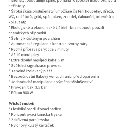
materiály, odstraňuje špínu, pomáhá rozpoštět mastnotu, stírá
nečistoty…
* Široká škála příslušenství umožňuje čištění koupelny, dřezů,
WC, radiátorů, grilů, spár, oken, zrcadel, čalounění, interiérů a
kol aut atp.
* Ekologické a ekonomické čištění - bez nutnosti použití
chemických přípravků
* Šetrný k čištěným povrchům
* Automatická regulace a kontrola tvorby páry
* Rychlá příprava páry: cca 3 minuty
* Až 10 minut páry
* Extra dlouhý napájecí kabel 5 m
* Světelná signalizace provozu
* Tepelně izolovaný plášť
* Bezpečnostní tlakový ventil chránící před opařením
* Jednoduchá manipulace a výměna příslušenství
* Provozní tlak: 3,5 bar
* Příkon 900 W
Příslušenství:
* Flexibilní prodlužovací hadice
* Koncentrovací kónická tryska
* Zakřivená parní tryska
* Nylonový kulatý kartáček