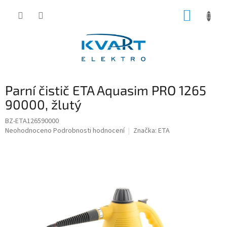
Přejít
NÁKUP
na
obsah
KOŠÍK
Parní čistič ETA Aquasim PRO 1265
90000, žlutý
BZ-ETA126590000
Průměrné
Neohodnoceno
Podrobnosti hodnocení
Značka:
ETA
hodnocení
produktu
je
0,0
z
5
hvězdiček.