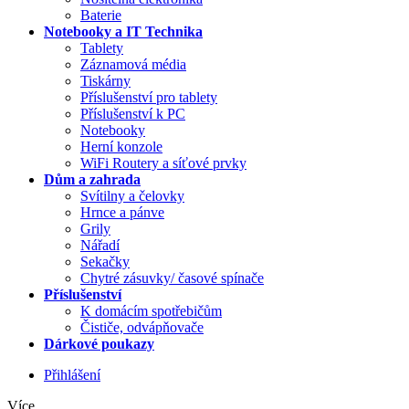
Baterie
Notebooky a IT Technika
Tablety
Záznamová média
Tiskárny
Příslušenství pro tablety
Příslušenství k PC
Notebooky
Herní konzole
WiFi Routery a síťové prvky
Dům a zahrada
Svítilny a čelovky
Hrnce a pánve
Grily
Nářadí
Sekačky
Chytré zásuvky/ časové spínače
Příslušenství
K domácím spotřebičům
Čističe, odvápňovače
Dárkové poukazy
Přihlášení
Více