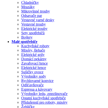
Chladničky
Mrazáky
Mikrovlnné trouby
Odsavače par
Vestavné varné desky
Vestavné trouby
Elektrické trouby
Sety spotřebičů
Bojlery
Malé spotřebiče
Kuchyňské roboty
Mixéry, šlehače
Elektrické grily
Domácí pekárny
Zavařovací hrnce
Elektrické hrnce
Sušičky ovoce
Výrobníky sody
Rychlovarné konvice
Odšťavňovače
Espressa a kávovary
Výrobníky ledu, zmrzlinovače
Ostatní kuchyňské spotřebiče
Příslušenstí pro roboty, mixéry
Žehličky