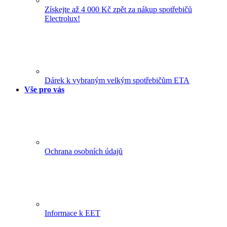
Získejte až 4 000 Kč zpět za nákup spotřebičů
Electrolux!
Dárek k vybraným velkým spotřebičům ETA
Vše pro vás
Ochrana osobních údajů
Informace k EET