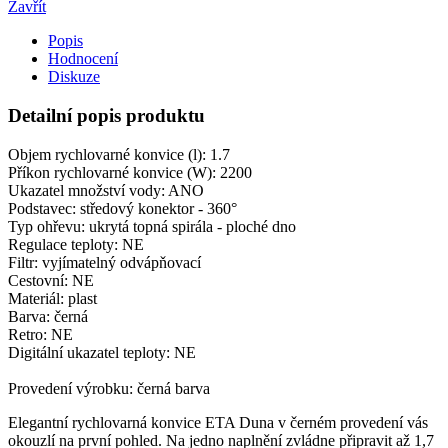
Zavřít
Popis
Hodnocení
Diskuze
Detailní popis produktu
Objem rychlovarné konvice (l): 1.7
Příkon rychlovarné konvice (W): 2200
Ukazatel množství vody: ANO
Podstavec: středový konektor - 360°
Typ ohřevu: ukrytá topná spirála - ploché dno
Regulace teploty: NE
Filtr: vyjímatelný odvápňovací
Cestovní: NE
Materiál: plast
Barva: černá
Retro: NE
Digitální ukazatel teploty: NE
Provedení výrobku: černá barva
Elegantní rychlovarná konvice ETA Duna v černém provedení vás
okouzlí na první pohled. Na jedno naplnění zvládne připravit až 1,7