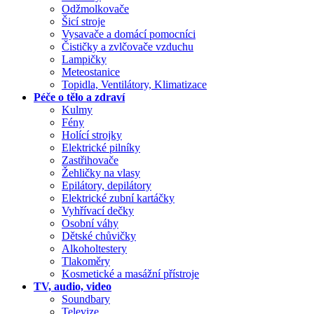
Odžmolkovače
Šicí stroje
Vysavače a domácí pomocníci
Čističky a zvlčovače vzduchu
Lampičky
Meteostanice
Topidla, Ventilátory, Klimatizace
Péče o tělo a zdraví
Kulmy
Fény
Holící strojky
Elektrické pilníky
Zastřihovače
Žehličky na vlasy
Epilátory, depilátory
Elektrické zubní kartáčky
Vyhřívací dečky
Osobní váhy
Dětské chůvičky
Alkoholtestery
Tlakoměry
Kosmetické a masážní přístroje
TV, audio, video
Soundbary
Televize