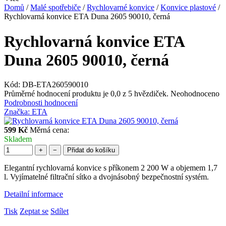
Domů
/
Malé spotřebiče
/
Rychlovarné konvice
/
Konvice plastové
/
Rychlovarná konvice ETA Duna 2605 90010, černá
Rychlovarná konvice ETA
Duna 2605 90010, černá
Kód:
DB-ETA260590010
Průměrné hodnocení produktu je 0,0 z 5 hvězdiček.
Neohodnoceno
Podrobnosti hodnocení
Značka:
ETA
599 Kč
Měrná cena:
Skladem
+
−
Přidat do košíku
Elegantní rychlovarná konvice s příkonem 2 200 W a objemem 1,7
l. Vyjímatelné filtrační sítko a dvojnásobný bezpečnostní systém.
Detailní informace
Tisk
Zeptat se
Sdílet