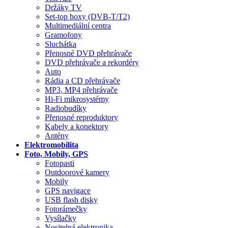
Držáky TV
Set-top boxy (DVB-T/T2)
Multimediální centra
Gramofony
Sluchátka
Přenosné DVD přehrávače
DVD přehrávače a rekordéry
Auto
Rádia a CD přehrávače
MP3, MP4 přehrávače
Hi-Fi mikrosystémy
Radiobudíky
Přenosné reproduktory
Kabely a konektory
Antény
Elektromobilita
Foto, Mobily, GPS
Fotopasti
Outdoorové kamery
Mobily
GPS navigace
USB flash disky
Fotorámečky
Vysílačky
Nositelná elektronika