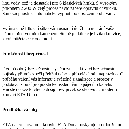
litru vody, což je dostatek i pro 6 klasických hrnků. S vysokým
příkonem 2 200 W celý proces navíc zabere opravdu chviličku.
Samozřejmostí je automatické vypnutí po dosažení bodu varu.
Vyjímatelné filtrační sítko vám usnadní údržbu a uchrání vaše
nápoje před vodním kamenem. Stejně praktické je i víko konvice,
které můžete celé odejmout.
Funkčnost i bezpečnost
Dvojnásobný bezpečnostní systém zajistí aktivaci bezpečnostní
pojistky při nebezpečí přehřátí nebo v případě chodu naprázdno. O
průběhu vaření vás informuje světelná signalizace a prostor v
podstavci slouží pro praktické uskladnění napájecího kabelu.
Vneste do své kuchyně designový prvek se stylovou a moderní
konvicí ETA Duna.
Prodlužka záruky
ETA na rychlovarnou konvici ETA Duna poskytuje prodlouženou