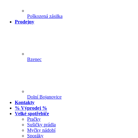
Poškozená zásilka
Prodejny
Bzenec
Dolní Bojanovice
Kontakty
% Výprodej %
Velké spotřebiče
Pračky
Sušičky prádla
Myčky nádobí
Sporáky