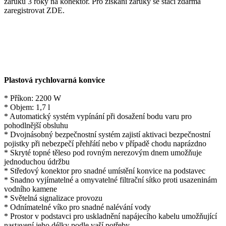
záruku 3 roky na konektor. Pro získání záruky se stačí zdarma
zaregistrovat ZDE.
Plastová rychlovarná konvice
* Příkon: 2200 W
* Objem: 1,7 l
* Automatický systém vypínání při dosažení bodu varu pro
pohodlnější obsluhu
* Dvojnásobný bezpečnostní systém zajistí aktivaci bezpečnostní
pojistky při nebezpečí přehřátí nebo v případě chodu naprázdno
* Skryté topné těleso pod rovným nerezovým dnem umožňuje
jednoduchou údržbu
* Středový konektor pro snadné umístění konvice na podstavec
* Snadno vyjímatelné a omyvatelné filtrační sítko proti usazeninám
vodního kamene
* Světelná signalizace provozu
* Odnímatelné víko pro snadné nalévání vody
* Prostor v podstavci pro uskladnění napájecího kabelu umožňující
nastavení jeho délky podle vaší potřeby