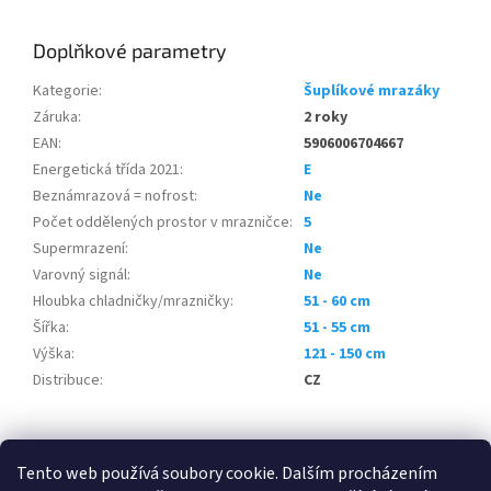
Doplňkové parametry
Kategorie
:
Šuplíkové mrazáky
Záruka
:
2 roky
EAN
:
5906006704667
Energetická třída 2021
:
E
Beznámrazová = nofrost
:
Ne
Počet oddělených prostor v mrazničce
:
5
Supermrazení
:
Ne
Varovný signál
:
Ne
Hloubka chladničky/mrazničky
:
51 - 60 cm
Šířka
:
51 - 55 cm
Výška
:
121 - 150 cm
Distribuce
:
CZ
Z
á
Tento web používá soubory cookie. Dalším procházením
100 % zákazníků Heureka.cz nás doporučuje!
Zboží.cz
Firmy.cz