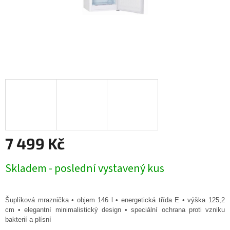
7 499 Kč
Měrná
Skladem - poslední vystavený kus
cena:
Šuplíková mraznička • objem 146 l • energetická třída E • výška 125,2
cm • elegantní minimalistický design • speciální ochrana proti vzniku
bakterií a plísní