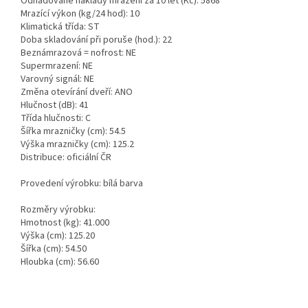
Odhadované náklady mrazení za 10 let (Kč): 5868
Mrazící výkon (kg/24 hod): 10
Klimatická třída: ST
Doba skladování při poruše (hod.): 22
Beznámrazová = nofrost: NE
Supermrazení: NE
Varovný signál: NE
Změna otevírání dveří: ANO
Hlučnost (dB): 41
Třída hlučnosti: C
Šířka mrazničky (cm): 54.5
Výška mrazničky (cm): 125.2
Distribuce: oficiální ČR
Provedení výrobku: bílá barva
Rozměry výrobku:
Hmotnost (kg): 41.000
Výška (cm): 125.20
Šířka (cm): 54.50
Hloubka (cm): 56.60