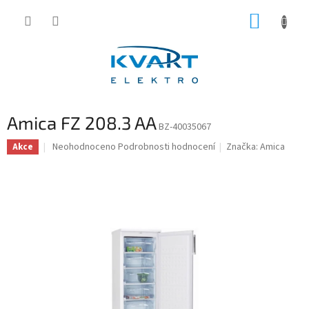
Přejít
NÁKUP
na
obsah
KOŠÍK
Amica FZ 208.3 AA
BZ-40035067
Průměrné
Neohodnoceno
Podrobnosti hodnocení
Značka:
Amica
Akce
hodnocení
produktu
je
0,0
z
5
hvězdiček.