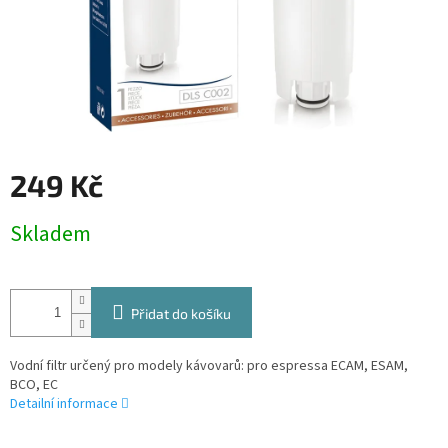
249 Kč
Měrná
Skladem
cena:
Přidat do košíku
Vodní filtr určený pro modely kávovarů: pro espressa ECAM, ESAM,
BCO, EC
Detailní informace