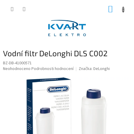
Přejít
NÁKUP
na
obsah
KOŠÍK
Vodní filtr DeLonghi DLS C002
BZ-DB-41000571
Průměrné
Neohodnoceno
Podrobnosti hodnocení
Značka:
DeLonghi
hodnocení
produktu
je
0,0
z
5
hvězdiček.