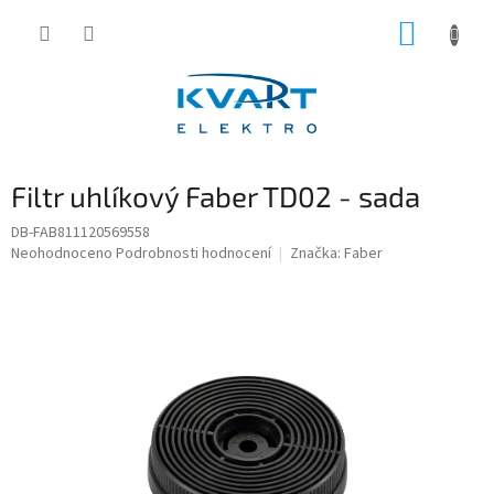
Přejít
NÁKUP
na
obsah
KOŠÍK
Filtr uhlíkový Faber TD02 - sada
DB-FAB811120569558
Průměrné
Neohodnoceno
Podrobnosti hodnocení
Značka:
Faber
hodnocení
produktu
je
0,0
z
5
hvězdiček.