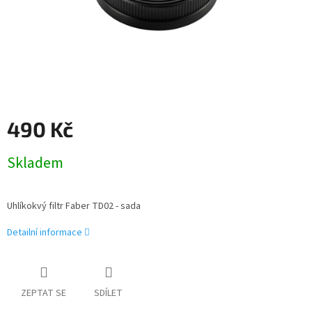
490 Kč
Měrná
Skladem
cena:
Uhlíkokvý filtr Faber TD02 - sada
Detailní informace
ZEPTAT SE
SDÍLET