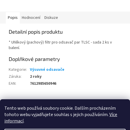
Popis
Hodnocení
Diskuze
Detailní popis produktu
* Uhlíkový (pachový) filtr pro odsavač par TLSC - sada 2 ks v
balení.
Doplňkové parametry
Kategorie
:
Výsuvné odsavače
Záruka
:
2 roky
EAN
:
7612985650946
Z
á
Tento web používá soubory cookie. Dalším procházením
100 % zákazníků Heureka.cz nás doporučuje!
Zboží.cz
Firmy.cz
p
tohoto webu vyjadřujete souhlas s jejich používáním.
Více
a
informací
.
t