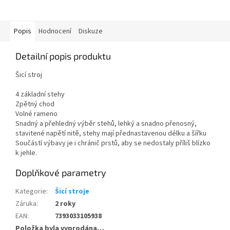
Popis
Hodnocení
Diskuze
Detailní popis produktu
Šicí stroj
4 základní stehy
Zpětný chod
Volné rameno
Snadný a přehledný výběr stehů, lehký a snadno přenosný,
stavitené napětí nitě, stehy mají přednastavenou délku a šířku
Součástí výbavy je i chránič prstů, aby se nedostaly příliš blízko
k jehle.
Doplňkové parametry
Kategorie
:
Šicí stroje
Záruka
:
2 roky
EAN
:
7393033105938
Položka byla vyprodána…