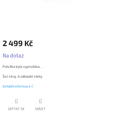
2 499 Kč
Měrná
Na dotaz
cena:
Položka byla vyprodána…
Šicí stroj. 4 základní stehy
Detailní informace
ZEPTAT SE
SDÍLET