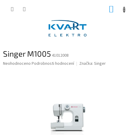
Přejít
NÁKUP
na
obsah
KOŠÍK
Singer M1005
41012008
Průměrné
Neohodnoceno
Podrobnosti hodnocení
Značka:
Singer
hodnocení
produktu
je
0,0
z
5
hvězdiček.