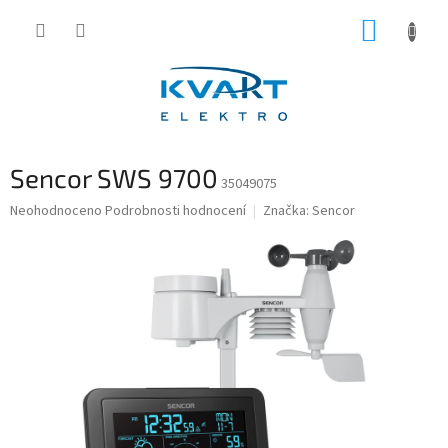
Přejít
NÁKUP
na
obsah
KOŠÍK
Sencor SWS 9700
35049075
Průměrné
Neohodnoceno
Podrobnosti hodnocení
Značka:
Sencor
hodnocení
produktu
je
0,0
z
5
hvězdiček.