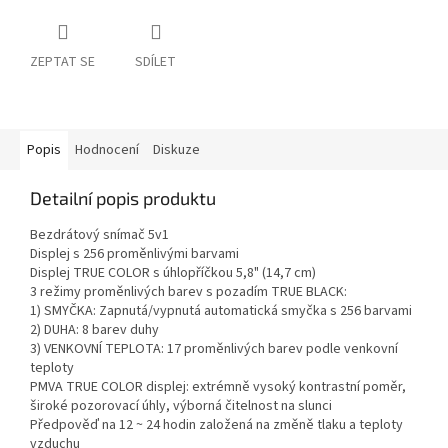
ZEPTAT SE
SDÍLET
Popis
Hodnocení
Diskuze
Detailní popis produktu
Bezdrátový snímač 5v1
Displej s 256 proměnlivými barvami
Displej TRUE COLOR s úhlopříčkou 5,8" (14,7 cm)
3 režimy proměnlivých barev s pozadím TRUE BLACK:
1) SMYČKA: Zapnutá/vypnutá automatická smyčka s 256 barvami
2) DUHA: 8 barev duhy
3) VENKOVNÍ TEPLOTA: 17 proměnlivých barev podle venkovní
teploty
PMVA TRUE COLOR displej: extrémně vysoký kontrastní poměr,
široké pozorovací úhly, výborná čitelnost na slunci
Předpověď na 12 ~ 24 hodin založená na změně tlaku a teploty
vzduchu