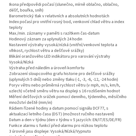
Ikona předpovědi počasí (slunečno, mírně oblačno, oblačno,
déšť, bouřka, sníh)
Barometrický tlak v relativních a absolutních hodnotách
Index počasí pro vnitřní rosný bod, venkovní chlad větru a index
teploty
Max./min. záznamy v paměti s razítkem čas-datum
Hodinový záznam za uplynulých 24 hodin
Nastavení výstrahy vysoká/nízká (vnitřní/venkovní teplota a
vlhkost, rychlost větru a dešťové srážky)
Blikání oranžového LED indikátoru pro varování výstrahy
Vysoká/Nízká
Výstraha před náledím a úroveň komfortu
Zobrazení sloupcového grafu historie pro dešťové srážky
(uplynulých 5 dnů) nebo změny tlaku (-1, -3, -6, -12, -24 hodin)
Poryv větru nebo průměrná rychlost větru (v mph, m/s, km/h,
uzlech) včetně směru větru na displeji s 16 rozlišením hodnot
Měření dešťových srážek pomocí denního, týdenního, měsíčního
množství deště (mm/in)
Rádiem řízené hodiny a datum pomocí signálu DCF77, s
aktualizací letního času (DST) (možnost ručního nastavení)
Datum a den v týdnu (den v týdnu v 5 jazycích: EN/IT/ES/DE/FR)
Funkce alarmu s funkcí před-alarmu pro nízkou teplotu
3 úrovně jasu displeje: Vysoká/Nízká/Vypnuto