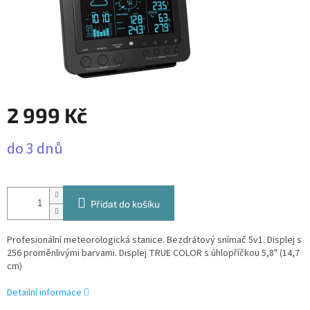
2 999 Kč
Měrná
do 3 dnů
cena:
Přidat do košíku
Profesionální meteorologická stanice. Bezdrátový snímač 5v1. Displej s
256 proměnlivými barvami. Displej TRUE COLOR s úhlopříčkou 5,8" (14,7
cm)
Detailní informace