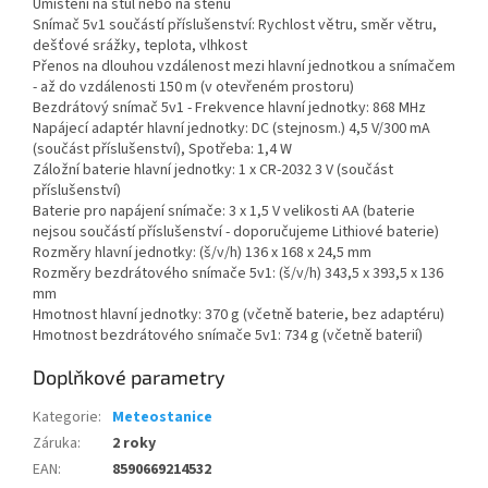
Umístění na stůl nebo na stěnu
Snímač 5v1 součástí příslušenství: Rychlost větru, směr větru,
dešťové srážky, teplota, vlhkost
Přenos na dlouhou vzdálenost mezi hlavní jednotkou a snímačem
- až do vzdálenosti 150 m (v otevřeném prostoru)
Bezdrátový snímač 5v1 - Frekvence hlavní jednotky: 868 MHz
Napájecí adaptér hlavní jednotky: DC (stejnosm.) 4,5 V/300 mA
(součást příslušenství), Spotřeba: 1,4 W
Záložní baterie hlavní jednotky: 1 x CR-2032 3 V (součást
příslušenství)
Baterie pro napájení snímače: 3 x 1,5 V velikosti AA (baterie
nejsou součástí příslušenství - doporučujeme Lithiové baterie)
Rozměry hlavní jednotky: (š/v/h) 136 x 168 x 24,5 mm
Rozměry bezdrátového snímače 5v1: (š/v/h) 343,5 x 393,5 x 136
mm
Hmotnost hlavní jednotky: 370 g (včetně baterie, bez adaptéru)
Hmotnost bezdrátového snímače 5v1: 734 g (včetně baterií)
Doplňkové parametry
Kategorie
:
Meteostanice
Záruka
:
2 roky
EAN
:
8590669214532