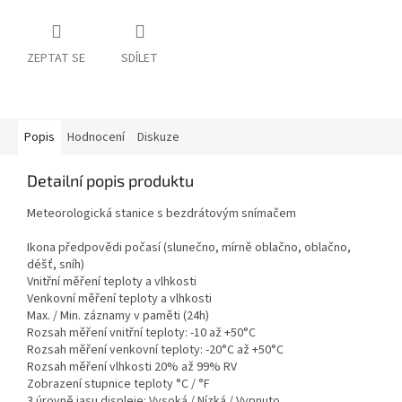
ZEPTAT SE
SDÍLET
Popis
Hodnocení
Diskuze
Detailní popis produktu
Meteorologická stanice s bezdrátovým snímačem
Ikona předpovědi počasí (slunečno, mírně oblačno, oblačno,
déšť, sníh)
Vnitřní měření teploty a vlhkosti
Venkovní měření teploty a vlhkosti
Max. / Min. záznamy v paměti (24h)
Rozsah měření vnitřní teploty: -10 až +50°C
Rozsah měření venkovní teploty: -20°C až +50°C
Rozsah měření vlhkosti 20% až 99% RV
Zobrazení stupnice teploty °C / °F
3 úrovně jasu displeje: Vysoká / Nízká / Vypnuto