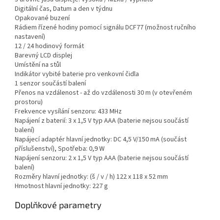
Digitální čas, Datum a den v týdnu
Opakované buzení
Rádiem řízené hodiny pomocí signálu DCF77 (možnost ručního
nastavení)
12 / 24 hodinový formát
Barevný LCD displej
Umístění na stůl
Indikátor vybité baterie pro venkovní čidla
1 senzor součástí balení
Přenos na vzdálenost - až do vzdálenosti 30 m (v otevřeném
prostoru)
Frekvence vysílání senzoru: 433 MHz
Napájení z baterií: 3 x 1,5 V typ AAA (baterie nejsou součástí
balení)
Napájecí adaptér hlavní jednotky: DC 4,5 V/150 mA (součást
příslušenství), Spotřeba: 0,9 W
Napájení senzoru: 2 x 1,5 V typ AAA (baterie nejsou součástí
balení)
Rozměry hlavní jednotky: (š / v / h) 122 x 118 x 52 mm
Hmotnost hlavní jednotky: 227 g
Doplňkové parametry