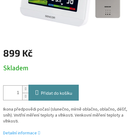
899 Kč
Měrná
Skladem
cena:
Přidat do košíku
Ikona předpovědi počasí (slunečno, mírně oblačno, oblačno, déšť,
sníh). Vnitřní měření teploty a vlhkosti. Venkovní měření teploty a
vlhkosti.
Detailní informace