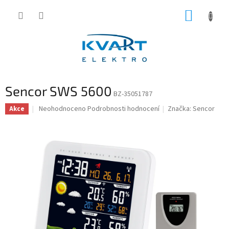
Přejít
NÁKUP
na
obsah
KOŠÍK
Sencor SWS 5600
BZ-35051787
Průměrné
Neohodnoceno
Podrobnosti hodnocení
Značka:
Sencor
Akce
hodnocení
produktu
je
0,0
z
5
hvězdiček.