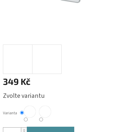
349 Kč
Měrná
Zvolte variantu
cena:
Varianta