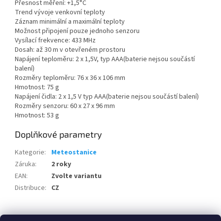
Přesnost měření: +1,5°C
Trend vývoje venkovní teploty
Záznam minimální a maximální teploty
Možnost připojení pouze jednoho senzoru
Vysílací frekvence: 433 MHz
Dosah: až 30 m v otevřeném prostoru
Napájení teploměru: 2 x 1,5V, typ AAA(baterie nejsou součástí
balení)
Rozměry teploměru: 76 x 36 x 106 mm
Hmotnost: 75 g
Napájení čidla: 2 x 1,5 V typ AAA(baterie nejsou součástí balení)
Rozměry senzoru: 60 x 27 x 96 mm
Hmotnost: 53 g
Doplňkové parametry
Kategorie
:
Meteostanice
Záruka
:
2 roky
EAN
:
Zvolte variantu
Distribuce
:
CZ
Z