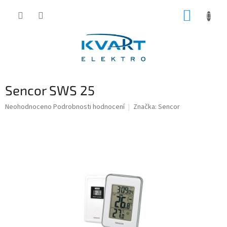
Přejít
NÁKUP
na
obsah
KOŠÍK
Sencor SWS 25
Průměrné
Neohodnoceno
Podrobnosti hodnocení
Značka:
Sencor
hodnocení
produktu
je
0,0
z
5
hvězdiček.