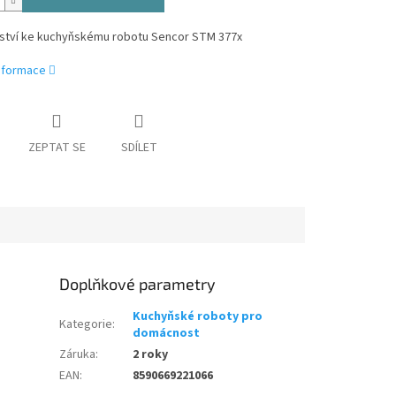
nství ke kuchyňskému robotu Sencor STM 377x
informace
ZEPTAT SE
SDÍLET
Doplňkové parametry
Kuchyňské roboty pro
Kategorie
:
domácnost
Záruka
:
2 roky
EAN
:
8590669221066