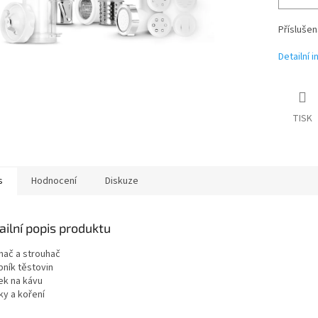
Přísluše
Detailní 
TISK
s
Hodnocení
Diskuze
ailní popis produktu
hač a strouhač
bník těstovin
ek na kávu
ky a koření