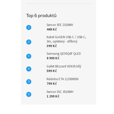
Top 6 produktů
Sencor SFE 2310WH
449 Kč
Kabel GoGEN USB-C / USB-C,
3m, opletený - stříbrný
399 Kč
Samsung QE55Q6F QLED
8 990 Kč
Gallet Blizzard VEN35 bílý
599 Kč
Nádoba ETA 113300050
799 Kč
Sencor SSC 3510WH
1 299 Kč
Z
á