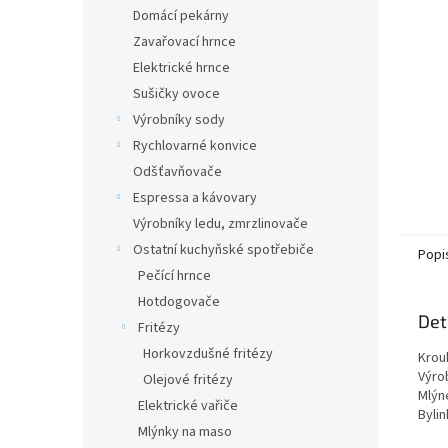
n
Domácí pekárny
e
Zavařovací hrnce
l
Elektrické hrnce
Sušičky ovoce
Výrobníky sody
Rychlovarné konvice
Odšťavňovače
Espressa a kávovary
Výrobníky ledu, zmrzlinovače
Ostatní kuchyňské spotřebiče
Popi
Pečící hrnce
Hotdogovače
Det
Fritézy
Horkovzdušné fritézy
Krou
Výro
Olejové fritézy
Mlýn
Elektrické vařiče
Bylin
Mlýnky na maso