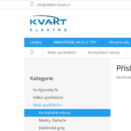
Přejít
info@elektro-kvart.cz
na
obsah
Letáky
MIMOŘÁDNÉ AKCE A TIPY
Vše pro vás
Domů
Malé spotřebiče
Kuchyňské roboty
P
Přís
o
Přeskočit
s
Průměr
Neohod
Kategorie
kategorie
t
hodnoce
r
produkt
% Výprodej %
a
je
Velké spotřebiče
0,0
n
z
Malé spotřebiče
n
5
í
Kuchyňské roboty
hvězdič
p
Mixéry, šlehače
a
Elektrické grily