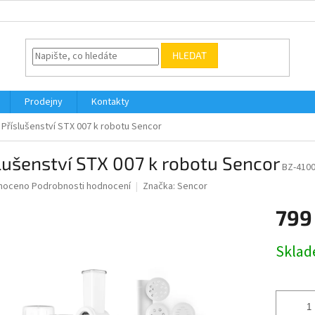
HLEDAT
Prodejny
Kontakty
Příslušenství STX 007 k robotu Sencor
lušenství STX 007 k robotu Sencor
BZ-410
né
noceno
Podrobnosti hodnocení
Značka:
Sencor
ní
799
u
Měrná
Skla
cena:
ek.