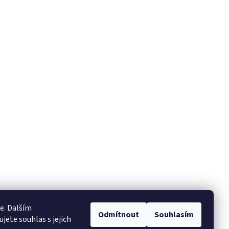
e. Dalším
Odmítnout
Souhlasím
ete souhlas s jejich