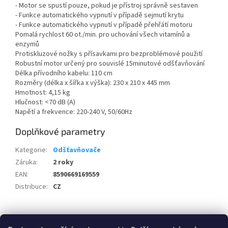
- Motor se spustí pouze, pokud je přístroj správně sestaven
- Funkce automatického vypnutí v případě sejmutí krytu
- Funkce automatického vypnutí v případě přehřátí motoru
Pomalá rychlost 60 ot./min. pro uchování všech vitamínů a
enzymů
Protiskluzové nožky s přísavkami pro bezproblémové použití
Robustní motor určený pro souvislé 15minutové odšťavňování
Délka přívodního kabelu: 110 cm
Rozměry (délka x šířka x výška): 230 x 210 x 445 mm
Hmotnost: 4,15 kg
Hlučnost: <70 dB (A)
Napětí a frekvence: 220-240 V, 50/60Hz
Doplňkové parametry
Kategorie
:
Odšťavňovače
Záruka
:
2 roky
EAN
:
8590669169559
Distribuce
:
CZ
Z
á