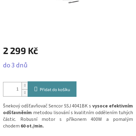
2 299 Kč
Měrná
do 3 dnů
cena:
Přidat do košíku
Šnekový odšťavňovač Sencor SSJ 4041BK s
vysoce efektivním
odšťavněním
metodou lisování s kvalitním oddělením tuhých
částic. Robusní motor s příkonem 400W a pomalým
chodem
60 ot./min.