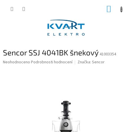
Přejít
NÁKUP
na
obsah
KOŠÍK
Sencor SSJ 4041BK šnekový
41003354
Průměrné
Neohodnoceno
Podrobnosti hodnocení
Značka:
Sencor
hodnocení
produktu
je
0,0
z
5
hvězdiček.