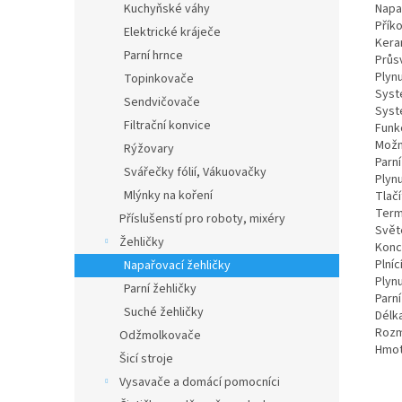
Napa
Kuchyňské váhy
Přík
Elektrické kráječe
Kera
Parní hrnce
Průs
Plyn
Topinkovače
Syst
Sendvičovače
Syst
Filtrační konvice
Funk
Možn
Rýžovary
Parní
Svářečky fólií, Vákuovačky
Plyn
Mlýnky na koření
Tlač
Term
Příslušenstí pro roboty, mixéry
Světe
Žehličky
Konc
Plní
Napařovací žehličky
Plynu
Parní žehličky
Parní
Suché žehličky
Délk
Rozm
Odžmolkovače
Hmot
Šicí stroje
Vysavače a domácí pomocníci