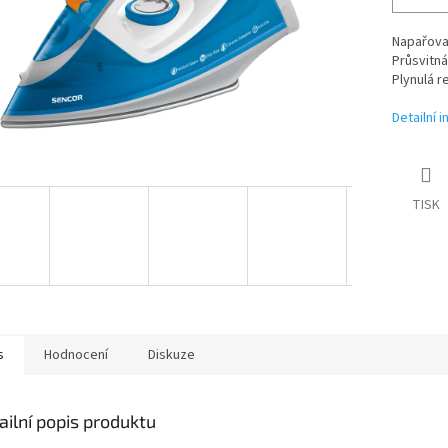
Napařovac
Průsvitná
Plynulá r
Detailní 
TISK
s
Hodnocení
Diskuze
ailní popis produktu