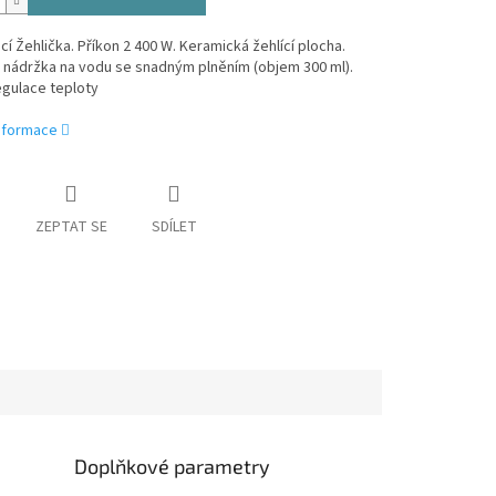
í Žehlička. Příkon 2 400 W. Keramická žehlící plocha.
 nádržka na vodu se snadným plněním (objem 300 ml).
egulace teploty
informace
ZEPTAT SE
SDÍLET
Doplňkové parametry