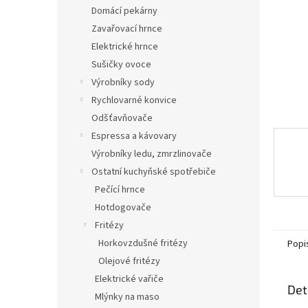
n
Domácí pekárny
e
Zavařovací hrnce
l
Elektrické hrnce
Sušičky ovoce
Výrobníky sody
Rychlovarné konvice
Odšťavňovače
Espressa a kávovary
Výrobníky ledu, zmrzlinovače
Ostatní kuchyňské spotřebiče
Pečící hrnce
Hotdogovače
Fritézy
Horkovzdušné fritézy
Popi
Olejové fritézy
Elektrické vařiče
Det
Mlýnky na maso