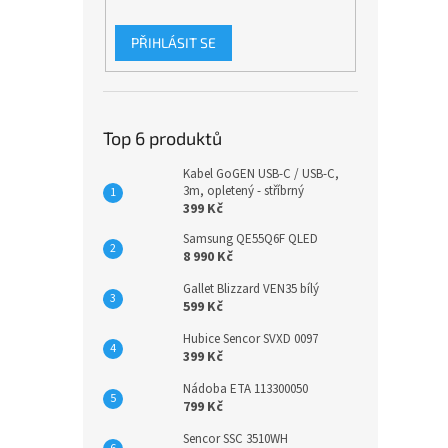
PŘIHLÁSIT SE
Top 6 produktů
Kabel GoGEN USB-C / USB-C,
3m, opletený - stříbrný
399 Kč
Samsung QE55Q6F QLED
8 990 Kč
Gallet Blizzard VEN35 bílý
599 Kč
Hubice Sencor SVXD 0097
399 Kč
Nádoba ETA 113300050
799 Kč
Sencor SSC 3510WH