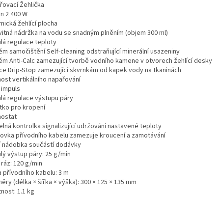
řovací Žehlička
on 2 400 W
mická žehlící plocha
vitná nádržka na vodu se snadným plněním (objem 300 ml)
ulá regulace teploty
ém samočištění Self-cleaning odstraňující minerální usazeniny
ém Anti-Calc zamezující tvorbě vodního kamene v otvorech žehlící desky
ce Drip-Stop zamezující skvrnkám od kapek vody na tkaninách
ost vertikálního napařování
 impuls
ulá regulace výstupu páry
ítko pro kropení
ostat
lná kontrolka signalizující udržování nastavené teploty
ovka přívodního kabelu zamezuje kroucení a zamotávání
cí nádobka součástí dodávky
lý výstup páry: 25 g/min
 ráz: 120 g/min
a přívodního kabelu: 3 m
ěry (délka × šířka × výška): 300 × 125 × 135 mm
nost: 1.1 kg