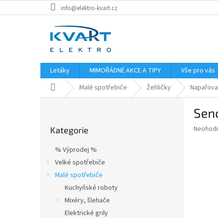
Přejít
info@elektro-kvart.cz
na
obsah
Letáky
MIMOŘÁDNÉ AKCE A TIPY
Vše pro vás
Domů
Malé spotřebiče
Žehličky
Napařovac
P
Senc
o
Přeskočit
s
Průměr
Neohod
Kategorie
kategorie
t
hodnoce
r
produkt
% Výprodej %
a
je
Velké spotřebiče
0,0
n
z
Malé spotřebiče
n
5
í
Kuchyňské roboty
hvězdič
p
Mixéry, šlehače
a
Elektrické grily