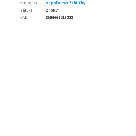
Kategorie
:
Napařovací žehličky
Záruka
:
2 roky
EAN
:
8590669213283