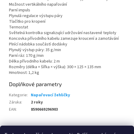
Možnost vertikálního napařování
Parní impuls
Plynulá regulace výstupu páry
Tlačítko pro kropení
Termostat
Světelná kontrolka signalizující udržování nastavené teploty
Koncovka přívodního kabelu zamezuje kroucení a zamotávání
Plnící nádobka součástí dodávky
Plynulý výstup páry: 35 g/min
Parní ráz: 170 g/min
Délka přívodního kabelu: 2 m
Rozměry (délka × šířka × výška): 300 × 125 × 135 mm
Hmotnost: 1,2 kg
Doplňkové parametry
Kategorie
:
Napařovací žehličky
Záruka
:
2 roky
EAN
:
8590669296903
Z
á