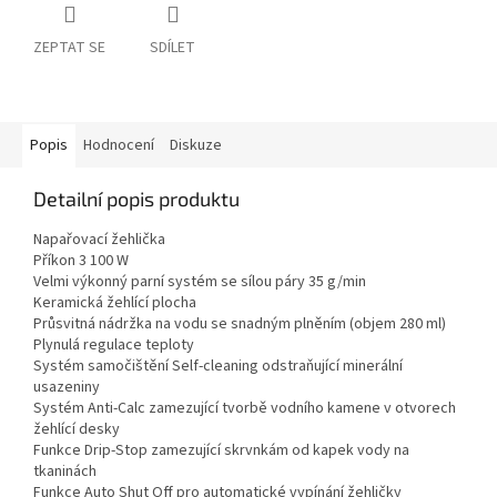
ZEPTAT SE
SDÍLET
Popis
Hodnocení
Diskuze
Detailní popis produktu
Napařovací žehlička
Příkon 3 100 W
Velmi výkonný parní systém se sílou páry 35 g/min
Keramická žehlící plocha
Průsvitná nádržka na vodu se snadným plněním (objem 280 ml)
Plynulá regulace teploty
Systém samočištění Self-cleaning odstraňující minerální
usazeniny
Systém Anti-Calc zamezující tvorbě vodního kamene v otvorech
žehlící desky
Funkce Drip-Stop zamezující skrvnkám od kapek vody na
tkaninách
Funkce Auto Shut Off pro automatické vypínání žehličky