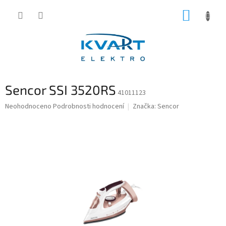
Přejít
NÁKUP
na
obsah
KOŠÍK
Sencor SSI 3520RS
41011123
Průměrné
Neohodnoceno
Podrobnosti hodnocení
Značka:
Sencor
hodnocení
produktu
je
0,0
z
5
hvězdiček.