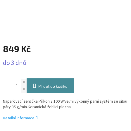
849 Kč
Měrná
do 3 dnů
cena:
Přidat do košíku
Napařovací žehlička.Příkon 3 100 W.Velmi výkonný parní systém se sílou
páry 35 g/min.Keramická žehlící plocha
Detailní informace