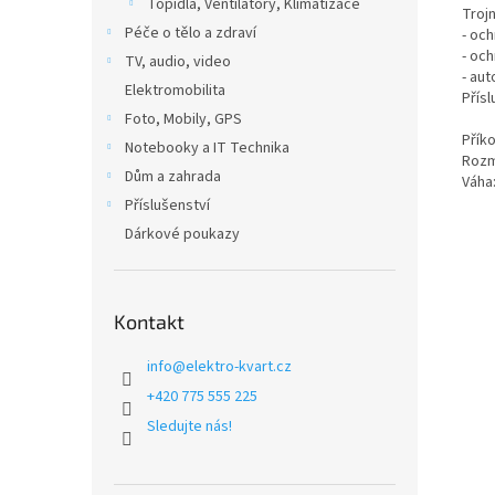
Topidla, Ventilátory, Klimatizace
Troj
Péče o tělo a zdraví
- och
- oc
TV, audio, video
- au
Elektromobilita
Přísl
Foto, Mobily, GPS
Přík
Notebooky a IT Technika
Rozm
Dům a zahrada
Váha:
Příslušenství
Dárkové poukazy
Kontakt
info
@
elektro-kvart.cz
+420 775 555 225
Sledujte nás!