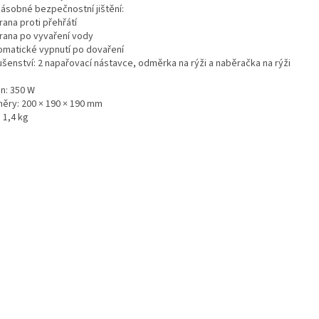
násobné bezpečnostní jištění:
rana proti přehřátí
hrana po vyvaření vody
tomatické vypnutí po dovaření
ušenství: 2 napařovací nástavce, odměrka na rýži a naběračka na rýži
on: 350 W
ěry: 200 × 190 × 190 mm
 1,4 kg