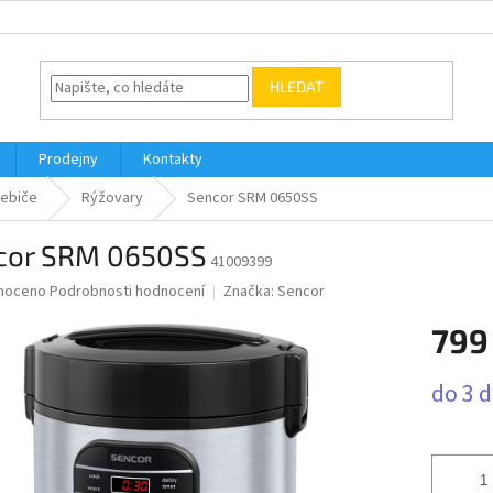
HLEDAT
Prodejny
Kontakty
řebiče
Rýžovary
Sencor SRM 0650SS
cor SRM 0650SS
41009399
né
noceno
Podrobnosti hodnocení
Značka:
Sencor
ní
799
u
Měrná
do 3 
cena:
ek.