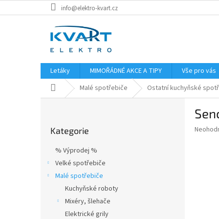
Přejít
info@elektro-kvart.cz
na
obsah
Letáky
MIMOŘÁDNÉ AKCE A TIPY
Vše pro vás
Domů
Malé spotřebiče
Ostatní kuchyňské spot
P
Sen
o
Přeskočit
s
Průměr
Neohod
Kategorie
kategorie
t
hodnoce
r
produkt
% Výprodej %
a
je
Velké spotřebiče
0,0
n
z
Malé spotřebiče
n
5
í
Kuchyňské roboty
hvězdič
p
Mixéry, šlehače
a
Elektrické grily