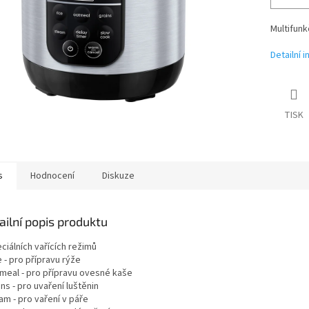
Multifunk
Detailní 
TISK
s
Hodnocení
Diskuze
ailní popis produktu
ciálních vařících režimů
e - pro přípravu rýže
tmeal - pro přípravu ovesné kaše
ins - pro uvaření luštěnin
am - pro vaření v páře