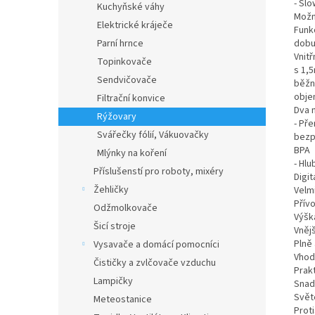
- Sl
Kuchyňské váhy
Možn
Elektrické kráječe
Funk
Parní hrnce
dobu
Vnit
Topinkovače
s 1,
Sendvičovače
běžn
objem
Filtrační konvice
Dva 
Rýžovary
- Př
Svářečky fólií, Vákuovačky
bezp
BPA
Mlýnky na koření
- Hl
Příslušenstí pro roboty, mixéry
Digit
Žehličky
Velm
Přív
Odžmolkovače
Výšk
Šicí stroje
Vnějš
Plně
Vysavače a domácí pomocníci
Vhod
Čističky a zvlčovače vzduchu
Prakt
Lampičky
Snad
Svět
Meteostanice
Prot