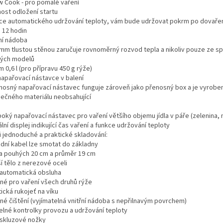
ow Cook - pro pomalé vaření
ost odložení startu
ce automatického udržování teploty, vám bude udržovat pokrm po dovařen
 12 hodin
řní nádoba
5mm tlustou stěnou zaručuje rovnoměrný rozvod tepla a nikoliv pouze ze sp
ých modelů
 0,6 l (pro přípravu 450 g rýže)
napařovací nástavce v balení
enosný napařovací nástavec funguje zároveň jako přenosný box a je vyroben
ečného materiálu neobsahující
uboký napařovací nástavec pro vaření většího objemu jídla v páře (zelenina
ální displej indikující čas vaření a funkce udržování teploty
i jednoduché a praktické skladování:
odní kabel lze smotat do základny
a pouhých 20 cm a průměr 19 cm
í tělo z nerezové oceli
 automatická obsluha
né pro vaření všech druhů rýže
ická rukojeť na víku
né čištění (vyjímatelná vnitřní nádoba s nepřilnavým povrchem)
elné kontrolky provozu a udržování teploty
iskluzové nožky