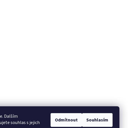
e. Dalším
Odmítnout
Souhlasím
ete souhlas s jejich