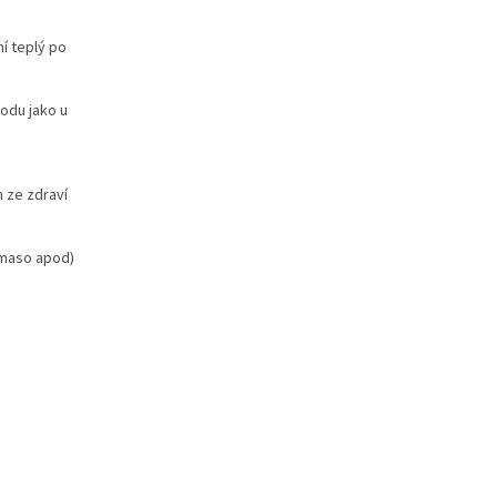
í teplý po
odu jako u
 ze zdraví
, maso apod)