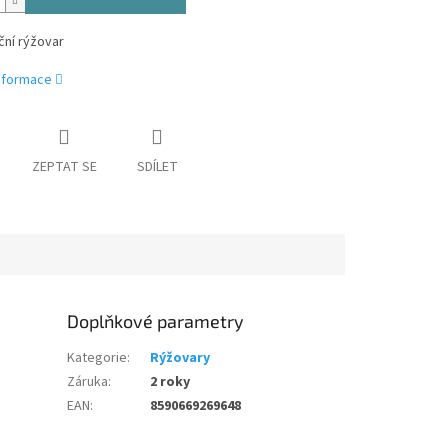
ční rýžovar
informace
ZEPTAT SE
SDÍLET
Doplňkové parametry
Kategorie
:
Rýžovary
Záruka
:
2 roky
EAN
:
8590669269648