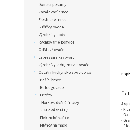
n
Domácí pekárny
e
Zavařovací hrnce
l
Elektrické hrnce
Sušičky ovoce
Výrobníky sody
Rychlovarné konvice
Odšťavňovače
Espressa a kávovary
Výrobníky ledu, zmrzlinovače
Ostatní kuchyňské spotřebiče
Popi
Pečící hrnce
Hotdogovače
Det
Fritézy
Horkovzdušné fritézy
5 spe
- Ric
Olejové fritézy
- Oa
Elektrické vařiče
- Gra
Mlýnky na maso
- Ste