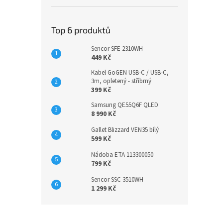
Top 6 produktů
Sencor SFE 2310WH
449 Kč
Kabel GoGEN USB-C / USB-C,
3m, opletený - stříbrný
399 Kč
Samsung QE55Q6F QLED
8 990 Kč
Gallet Blizzard VEN35 bílý
599 Kč
Nádoba ETA 113300050
799 Kč
Sencor SSC 3510WH
1 299 Kč
Z
á