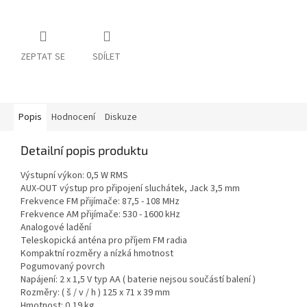
ZEPTAT SE
SDÍLET
Popis
Hodnocení
Diskuze
Detailní popis produktu
Výstupní výkon: 0,5 W RMS
AUX-OUT výstup pro připojení sluchátek, Jack 3,5 mm
Frekvence FM přijímače: 87,5 - 108 MHz
Frekvence AM přijímače: 530 - 1600 kHz
Analogové ladění
Teleskopická anténa pro příjem FM radia
Kompaktní rozměry a nízká hmotnost
Pogumovaný povrch
Napájení: 2 x 1,5 V typ AA ( baterie nejsou součástí balení )
Rozměry: ( š / v / h ) 125 x 71 x 39 mm
Hmotnost: 0,19 kg