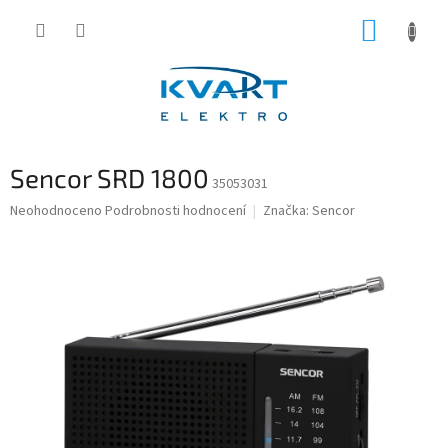
Přejít
NÁKUP
na
obsah
KOŠÍK
Sencor SRD 1800
35053031
Průměrné
Neohodnoceno
Podrobnosti hodnocení
Značka:
Sencor
hodnocení
produktu
je
0,0
z
5
hvězdiček.