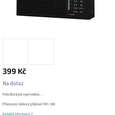
399 Kč
Měrná
Na dotaz
cena:
Položka byla vyprodána…
Přenosný rádiový přijímač FM / AM
Detailní informace