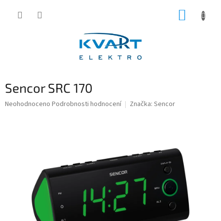
Přejít
NÁKUP
na
obsah
KOŠÍK
Sencor SRC 170
Průměrné
Neohodnoceno
Podrobnosti hodnocení
Značka:
Sencor
hodnocení
produktu
je
0,0
z
5
hvězdiček.