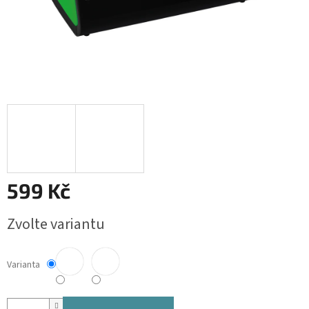
599 Kč
Měrná
Zvolte variantu
cena:
Varianta