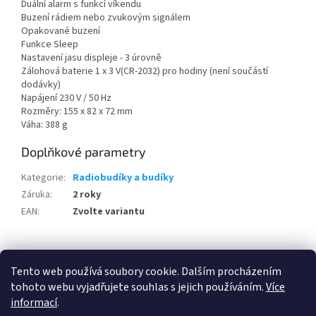
Duální alarm s funkcí víkendu
Buzení rádiem nebo zvukovým signálem
Opakované buzení
Funkce Sleep
Nastavení jasu displeje - 3 úrovně
Zálohová baterie 1 x 3 V(CR-2032) pro hodiny (není součástí
dodávky)
Napájení 230 V / 50 Hz
Rozměry: 155 x 82 x 72 mm
Váha: 388 g
Doplňkové parametry
Kategorie
:
Radiobudíky a budíky
Záruka
:
2 roky
EAN
:
Zvolte variantu
Z
á
Tento web používá soubory cookie. Dalším procházením
100 % zákazníků Heureka.cz nás doporučuje!
Zboží.cz
Firmy.cz
p
tohoto webu vyjadřujete souhlas s jejich používáním.
Více
a
informací
.
t