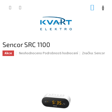
Přejít
NÁKUP
na
obsah
KOŠÍK
Sencor SRC 1100
Průměrné
Neohodnoceno
Podrobnosti hodnocení
Značka:
Sencor
Akce
hodnocení
produktu
je
0,0
z
5
hvězdiček.