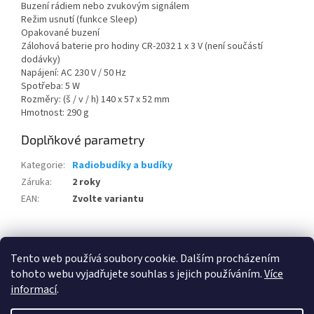
Buzení rádiem nebo zvukovým signálem
Režim usnutí (funkce Sleep)
Opakované buzení
Zálohová baterie pro hodiny CR-2032 1 x 3 V (není součástí
dodávky)
Napájení: AC 230 V / 50 Hz
Spotřeba: 5 W
Rozměry: (š / v / h) 140 x 57 x 52 mm
Hmotnost: 290 g
Doplňkové parametry
Kategorie
:
Radiobudíky a budíky
Záruka
:
2 roky
EAN
:
Zvolte variantu
Z
á
Tento web používá soubory cookie. Dalším procházením
100 % zákazníků Heureka.cz nás doporučuje!
Zboží.cz
Firmy.cz
p
tohoto webu vyjadřujete souhlas s jejich používáním.
Více
a
informací
.
t