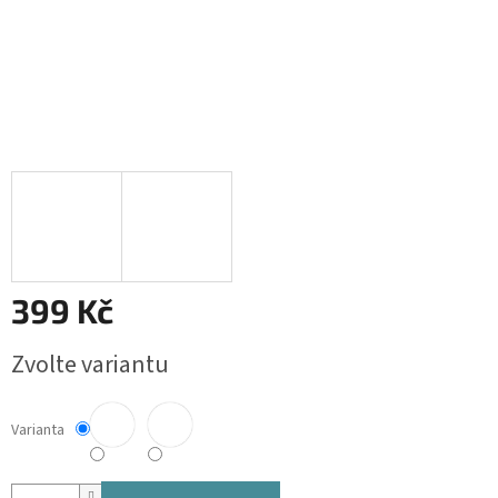
399 Kč
Měrná
Zvolte variantu
cena:
Varianta