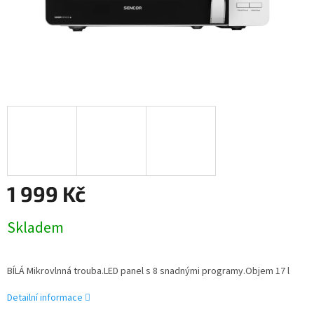
1 999 Kč
Měrná
Skladem
cena:
BÍLÁ Mikrovlnná trouba.LED panel s 8 snadnými programy.Objem 17 l
Detailní informace