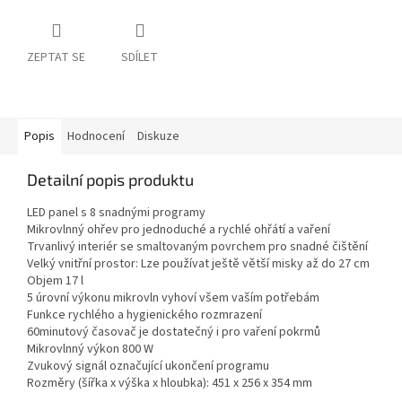
ZEPTAT SE
SDÍLET
Popis
Hodnocení
Diskuze
Detailní popis produktu
LED panel s 8 snadnými programy
Mikrovlnný ohřev pro jednoduché a rychlé ohřátí a vaření
Trvanlivý interiér se smaltovaným povrchem pro snadné čištění
Velký vnitřní prostor: Lze používat ještě větší misky až do 27 cm
Objem 17 l
5 úrovní výkonu mikrovln vyhoví všem vaším potřebám
Funkce rychlého a hygienického rozmrazení
60minutový časovač je dostatečný i pro vaření pokrmů
Mikrovlnný výkon 800 W
Zvukový signál označující ukončení programu
Rozměry (šířka x výška x hloubka): 451 x 256 x 354 mm