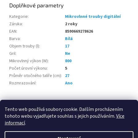
Doplňkové parametry
Kategorie
:
Mikrovlnné trouby digitální
Záruka
:
2 roky
EAN
:
8590669278626
Barva
:
Bílá
Objem trouby (l)
:
17
Gril
:
Ne
Mikrovlnný výkon (W)
:
800
Počet úrovní výkonu
:
5
Průměr otočného talíře (cm)
:
27
Rozmrazování
:
Ano
Z
á
Tento web používá soubory cookie. Dalším procházením
100 % zákazníků Heureka.cz nás doporučuje!
Zboží.cz
Firmy.cz
p
tohoto webu vyjadřujete souhlas s jejich používáním.
Více
a
informací
.
t
í