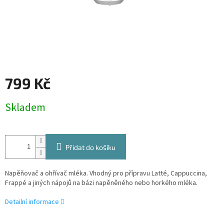
799 Kč
Měrná
Skladem
cena:
Přidat do košíku
Napěňovač a ohřívač mléka. Vhodný pro přípravu Latté, Cappuccina,
Frappé a jiných nápojů na bázi napěněného nebo horkého mléka.
Detailní informace