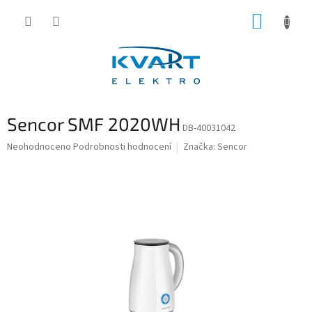
Přejít
NÁKUP
na
obsah
KOŠÍK
Sencor SMF 2020WH
DB-40031042
Průměrné
Neohodnoceno
Podrobnosti hodnocení
Značka:
Sencor
hodnocení
produktu
je
0,0
z
5
hvězdiček.