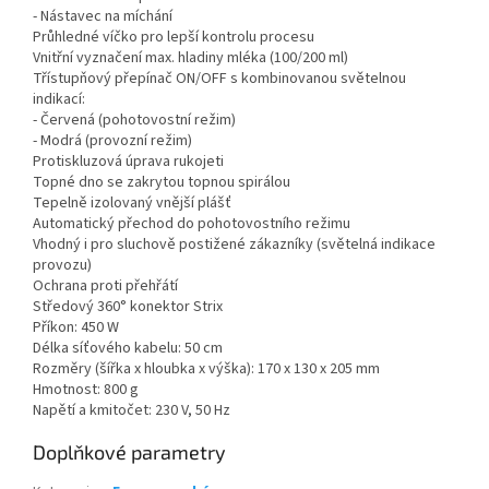
- Nástavec na míchání
Průhledné víčko pro lepší kontrolu procesu
Vnitřní vyznačení max. hladiny mléka (100/200 ml)
Třístupňový přepínač ON/OFF s kombinovanou světelnou
indikací:
- Červená (pohotovostní režim)
- Modrá (provozní režim)
Protiskluzová úprava rukojeti
Topné dno se zakrytou topnou spirálou
Tepelně izolovaný vnější plášť
Automatický přechod do pohotovostního režimu
Vhodný i pro sluchově postižené zákazníky (světelná indikace
provozu)
Ochrana proti přehřátí
Středový 360° konektor Strix
Příkon: 450 W
Délka síťového kabelu: 50 cm
Rozměry (šířka x hloubka x výška): 170 x 130 x 205 mm
Hmotnost: 800 g
Napětí a kmitočet: 230 V, 50 Hz
Doplňkové parametry