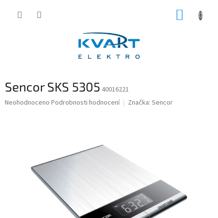
Přejít
NÁKUP
na
obsah
KOŠÍK
Sencor SKS 5305
40016221
Průměrné
Neohodnoceno
Podrobnosti hodnocení
Značka:
Sencor
hodnocení
produktu
je
0,0
z
5
hvězdiček.