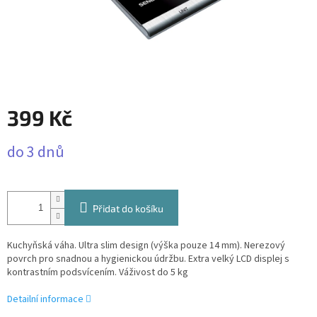
399 Kč
Měrná
do 3 dnů
cena:
Přidat do košíku
Kuchyňská váha. Ultra slim design (výška pouze 14 mm). Nerezový
povrch pro snadnou a hygienickou údržbu. Extra velký LCD displej s
kontrastním podsvícením. Váživost do 5 kg
Detailní informace