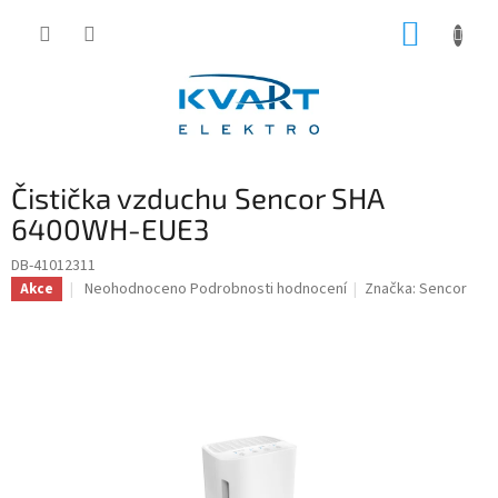
Přejít
NÁKUP
na
obsah
KOŠÍK
Čistička vzduchu Sencor SHA
6400WH-EUE3
DB-41012311
Průměrné
Neohodnoceno
Podrobnosti hodnocení
Značka:
Sencor
Akce
hodnocení
produktu
je
0,0
z
5
hvězdiček.