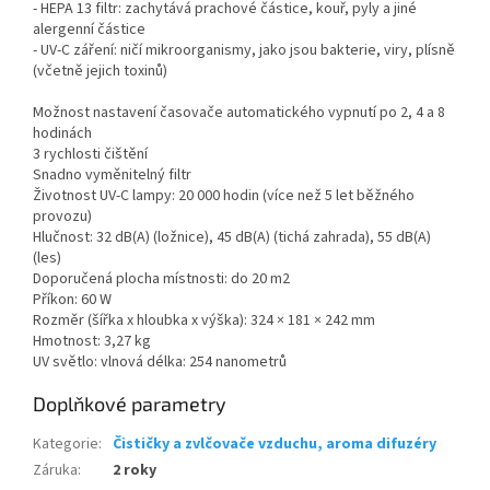
- HEPA 13 filtr: zachytává prachové částice, kouř, pyly a jiné
alergenní částice
- UV-C záření: ničí mikroorganismy, jako jsou bakterie, viry, plísně
(včetně jejich toxinů)
Možnost nastavení časovače automatického vypnutí po 2, 4 a 8
hodinách
3 rychlosti čištění
Snadno vyměnitelný filtr
Životnost UV-C lampy: 20 000 hodin (více než 5 let běžného
provozu)
Hlučnost: 32 dB(A) (ložnice), 45 dB(A) (tichá zahrada), 55 dB(A)
(les)
Doporučená plocha místnosti: do 20 m2
Příkon: 60 W
Rozměr (šířka x hloubka x výška): 324 × 181 × 242 mm
Hmotnost: 3,27 kg
UV světlo: vlnová délka: 254 nanometrů
Doplňkové parametry
Kategorie
:
Čističky a zvlčovače vzduchu, aroma difuzéry
Záruka
:
2 roky