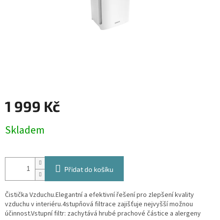
1 999 Kč
Měrná
Skladem
cena:
Přidat do košíku
Čistička Vzduchu.Elegantní a efektivní řešení pro zlepšení kvality
vzduchu v interiéru.4stupňová filtrace zajišťuje nejvyšší možnou
účinnost.Vstupní filtr: zachytává hrubé prachové částice a alergeny