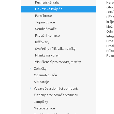
Nere
Kuchyňské váhy
Otoč
Elektrické kráječe
Odní
Parní hrnce
Přít
kráje
Topinkovače
Možn
Sendvičovače
Odním
Filtrační konvice
Inte
Pros
Rýžovary
Prot
Svářečky fólií, Vákuovačky
Přík
Mlýnky na koření
Rozm
Příslušenstí pro roboty, mixéry
Žehličky
Odžmolkovače
Šicí stroje
Vysavače a domácí pomocníci
Čističky a zvlčovače vzduchu
Lampičky
Meteostanice