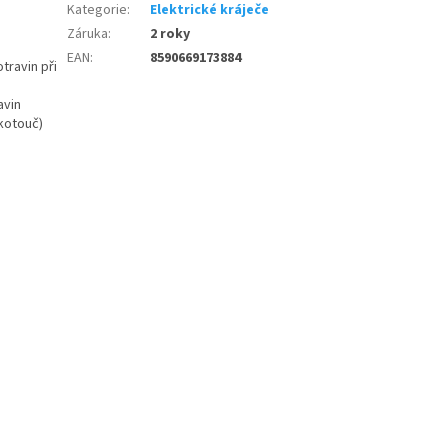
Kategorie
:
Elektrické kráječe
Záruka
:
2 roky
EAN
:
8590669173884
travin při
avin
 kotouč)