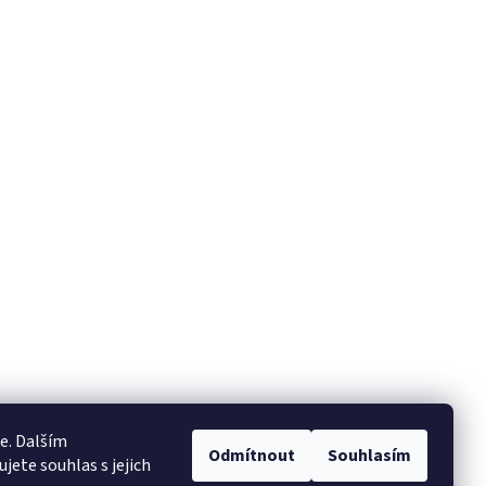
e. Dalším
Odmítnout
Souhlasím
ete souhlas s jejich