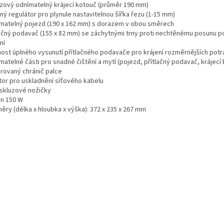
zový odnímatelný krájecí kotouč (průměr 190 mm)
ný regulátor pro plynule nastavitelnou šířka řezu (1-15 mm)
matelný pojezd (190 x 162 mm) s dorazem v obou směrech
lačný podavač (155 x 82 mm) se záchytnými trny proti nechtěnému posunu po
ní
ost úplného vysunutí přítlačného podavače pro krájení rozměrnějších potr
atelné části pro snadné čištění a mytí (pojezd, přítlačný podavač, krájecí
grovaný chránič palce
tor pro uskladnění síťového kabelu
iskluzové nožičky
on 150 W
ěry (délka x hloubka x výška): 372 x 235 x 267 mm