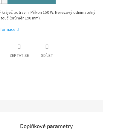
ý kráječ potravin. Příkon 150 W. Nerezový odnímatelný
otouč (průměr 190 mm).
informace
ZEPTAT SE
SDÍLET
Doplňkové parametry