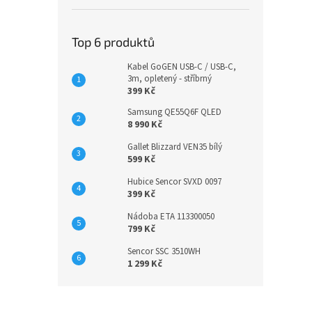
Top 6 produktů
Kabel GoGEN USB-C / USB-C,
3m, opletený - stříbrný
399 Kč
Samsung QE55Q6F QLED
8 990 Kč
Gallet Blizzard VEN35 bílý
599 Kč
Hubice Sencor SVXD 0097
399 Kč
Nádoba ETA 113300050
799 Kč
Sencor SSC 3510WH
1 299 Kč
Z
á