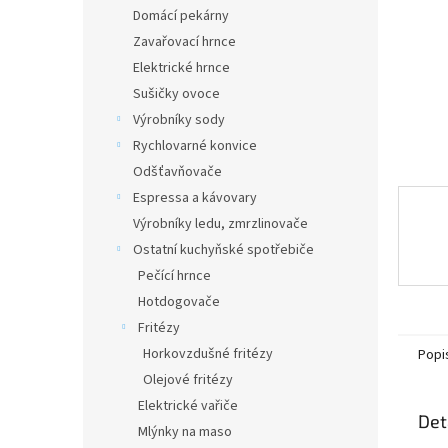
n
Domácí pekárny
e
Zavařovací hrnce
l
Elektrické hrnce
Sušičky ovoce
Výrobníky sody
Rychlovarné konvice
Odšťavňovače
Espressa a kávovary
Výrobníky ledu, zmrzlinovače
Ostatní kuchyňské spotřebiče
Pečící hrnce
Hotdogovače
Fritézy
Horkovzdušné fritézy
Popi
Olejové fritézy
Elektrické vařiče
Det
Mlýnky na maso