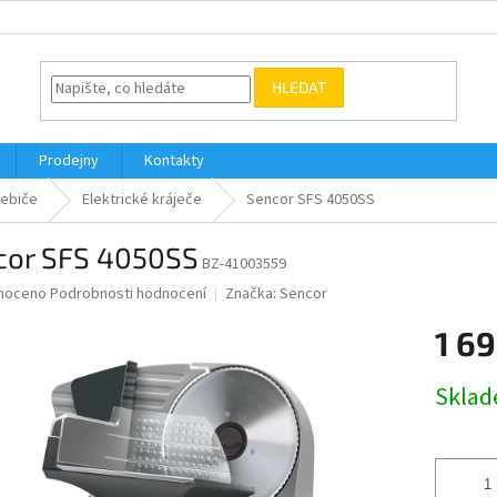
HLEDAT
Prodejny
Kontakty
řebiče
Elektrické kráječe
Sencor SFS 4050SS
cor SFS 4050SS
BZ-41003559
né
noceno
Podrobnosti hodnocení
Značka:
Sencor
ní
1 69
u
Měrná
Skla
cena:
ek.