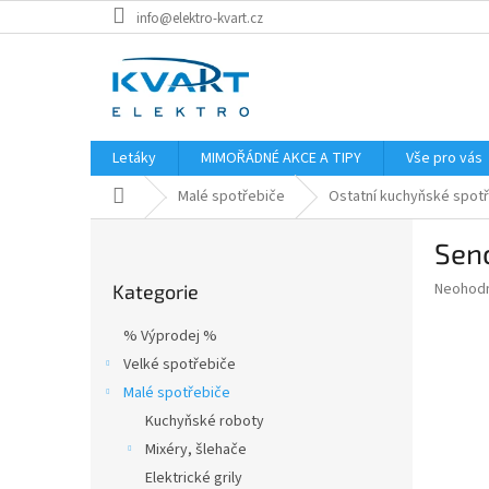
Přejít
info@elektro-kvart.cz
na
obsah
Letáky
MIMOŘÁDNÉ AKCE A TIPY
Vše pro vás
Domů
Malé spotřebiče
Ostatní kuchyňské spot
P
Sen
o
Přeskočit
s
Průměr
Neohod
Kategorie
kategorie
t
hodnoce
r
produkt
% Výprodej %
a
je
Velké spotřebiče
0,0
n
z
Malé spotřebiče
n
5
í
Kuchyňské roboty
hvězdič
p
Mixéry, šlehače
a
Elektrické grily