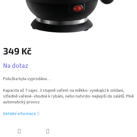
349 Kč
Měrná
Na dotaz
cena:
Položka byla vyprodána…
Kapacita až 7 vajec. 3 stupně vaření: na měkko- vynikající k snídani,
středně vařené- vhodné k rybám, nebo natvrdo- nejlepší do salátů. Plně
automatický provoz
Detailní informace