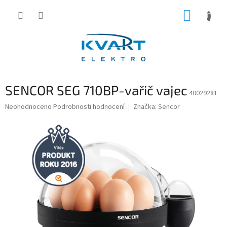
Přejít
NÁKUP
na
obsah
KOŠÍK
SENCOR SEG 710BP-vařič vajec
40029281
Průměrné
Neohodnoceno
Podrobnosti hodnocení
Značka:
Sencor
hodnocení
produktu
je
0,0
z
5
hvězdiček.