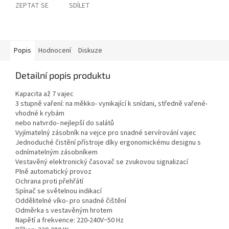
ZEPTAT SE
SDÍLET
Popis
Hodnocení
Diskuze
Detailní popis produktu
Kapacita až 7 vajec
3 stupně vaření: na měkko- vynikající k snídani, středně vařené-
vhodné k rybám
nebo natvrdo- nejlepší do salátů
Vyjímatelný zásobník na vejce pro snadné servírování vajec
Jednoduché čistění přístroje díky ergonomickému designu s
odnímatelným zásobníkem
Vestavěný elektronický časovač se zvukovou signalizací
Plně automatický provoz
Ochrana proti přehřátí
Spínač se světelnou indikací
Oddělitelné víko- pro snadné čištění
Odměrka s vestavěným hrotem
Napětí a frekvence: 220-240V~50 Hz