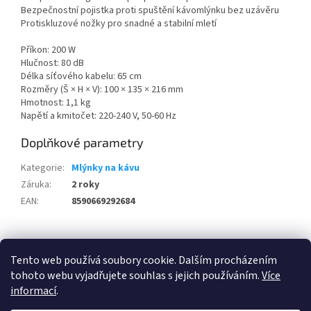
Bezpečnostní pojistka proti spuštění kávomlýnku bez uzávěru
Protiskluzové nožky pro snadné a stabilní mletí
Příkon: 200 W
Hlučnost: 80 dB
Délka síťového kabelu: 65 cm
Rozměry (Š × H × V): 100 × 135 × 216 mm
Hmotnost: 1,1 kg
Napětí a kmitočet: 220-240 V, 50-60 Hz
Doplňkové parametry
Kategorie
:
Mlýnky na kávu
Záruka
:
2 roky
EAN
:
8590669292684
Z
á
Tento web používá soubory cookie. Dalším procházením
100 % zákazníků Heureka.cz nás doporučuje!
Zboží.cz
Firmy.cz
p
tohoto webu vyjadřujete souhlas s jejich používáním.
Více
a
informací
.
t