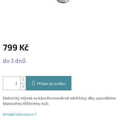
799 Kč
Měrná
do 3 dnů
cena:
Přidat do košíku
Elektrický mlýnek na kávu.Rovnoměrné mletí kávy díky speciálnímu
titanovému tříštivému noži.
Detailní informace