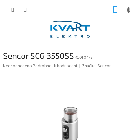
Přejít
NÁKUP
na
obsah
KOŠÍK
Sencor SCG 3550SS
41010777
Průměrné
Neohodnoceno
Podrobnosti hodnocení
Značka:
Sencor
hodnocení
produktu
je
0,0
z
5
hvězdiček.