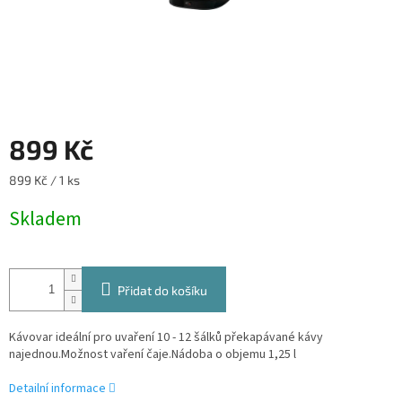
899 Kč
Měrná
899 Kč / 1 ks
cena:
Skladem
Přidat do košíku
Kávovar ideální pro uvaření 10 - 12 šálků překapávané kávy
najednou.Možnost vaření čaje.Nádoba o objemu 1,25 l
Detailní informace