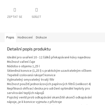
ZEPTAT SE
SDÍLET
Popis
Hodnocení
Diskuze
Detailní popis produktu
Ideální pro uvaření 10 - 12 šálků překapávané kávy najednou
Možnost vaření čaje
Nádoba o objemu 1,25 l
Skleněná konvice (1,25 l) s praktickým uzavíratelným víčkem
Tepelně izolovaná rukojeť konvice
Vyjímatelný omyvatelný trvalý filtr
Možnost použití jednorázových papírových filtrů (velikost 4)
Nepřilnavá ohřívací deska pro udržení optimální teploty pro
servírování teplých nápojů
Pojistný ventil proti odkapávání okamžitě ukončí odkapávání
nápoje, je-li konvice vyjmuta z přístroje