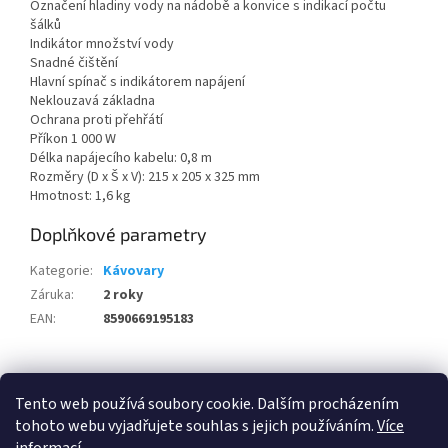
Označení hladiny vody na nádobě a konvice s indikací počtu
šálků
Indikátor množství vody
Snadné čištění
Hlavní spínač s indikátorem napájení
Neklouzavá základna
Ochrana proti přehřátí
Příkon 1 000 W
Délka napájecího kabelu: 0,8 m
Rozměry (D x Š x V): 215 x 205 x 325 mm
Hmotnost: 1,6 kg
Doplňkové parametry
Kategorie
:
Kávovary
Záruka
:
2 roky
EAN
:
8590669195183
Z
á
Tento web používá soubory cookie. Dalším procházením
100 % zákazníků Heureka.cz nás doporučuje!
Zboží.cz
Firmy.cz
p
tohoto webu vyjadřujete souhlas s jejich používáním.
Více
a