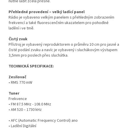
nutné ladit zcela přesně.
Přehledné provedení – velký ladící panel
Rádio je vybaveno velkým panelem s přehledným zobrazením
frekvencí a také fluorescenčním ukazatelem pro pohodlné
ladění i ve tmě.
Čistý zvuk
Přístroj je vybavený reproduktorem o průměru 10 cm pro jasné a
čisté podání zvuku a navíc je vybavený i sluchákovým výstupem
3,5mm pro poslech přes sluchátka.
TECHNICKÁ SPECIFIKACE:
Zesilovač
• RMS 770 mW
Tuner
Frekvence
• FM 87.5 MHz - 108.0 MHz
• AM 520 – 1730 kHz
• AFC (Automatic Frequency Control) ano
• Ladění Digitální