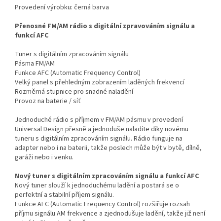
Provedení výrobku: černá barva
Přenosné FM/AM rádio s digitální zpravováním signálu a
funkcí AFC
Tuner s digitálním zpracováním signálu
Pásma FM/AM
Funkce AFC (Automatic Frequency Control)
Velký panel s přehledným zobrazením laděných frekvencí
Rozměrná stupnice pro snadné naladění
Provoz na baterie / síť
Jednoduché rádio s příjmem v FM/AM pásmu v provedení
Universal Design přesně a jednoduše naladíte díky novému
tuneru s digitálním zpracováním signálu. Rádio funguje na
adapter nebo i na baterii, takže poslech může být v bytě, dílně,
garáži nebo i venku.
Nový tuner s digitálním zpracováním signálu a funkcí AFC
Nový tuner slouží k jednoduchému ladění a postará se o
perfektní a stabilní příjem signálu.
Funkce AFC (Automatic Frequency Control) rozšiřuje rozsah
příjmu signálu AM frekvence a zjednodušuje ladění, takže již není