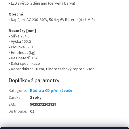
• LED světlo ladění ano (červená barva)
Obecné
• Napájení AC 230-240V, 50 Hz; 6V Baterie (4 x UM-3)
Rozměry [mm]
• Šířka 234.0
• Výška 122.0
• Hloubka 82.0
• Hmotnost (kg)
• Bez baterií 0.67
• Další specifikace
• Reproduktor 10 cm, Plnorozsahový reproduktor
Doplňkové parametry
Kategorie
:
Rádia a CD přehrávače
Záruka
:
2 roky
EAN
:
5025232202829
Distribuce
:
CZ
Z