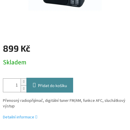
899 Kč
Měrná
Skladem
cena:
Přidat do košíku
Přenosný radiopřijímač, digitální tuner FM/AM, funkce AFC, sluchátkový
výstup
Detailní informace