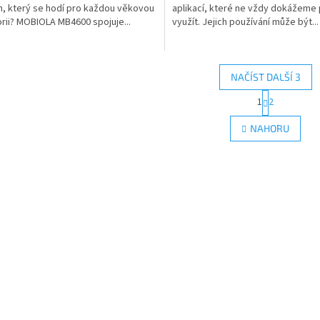
n, který se hodí pro každou věkovou
aplikací, které ne vždy dokážeme 
rii? MOBIOLA MB4600 spojuje...
využít. Jejich používání může být...
NAČÍST DALŠÍ 3
S
1
2
O
t
r
v
NAHORU
á
l
n
á
k
d
o
a
v
c
á
í
n
p
í
r
v
k
y
v
ý
p