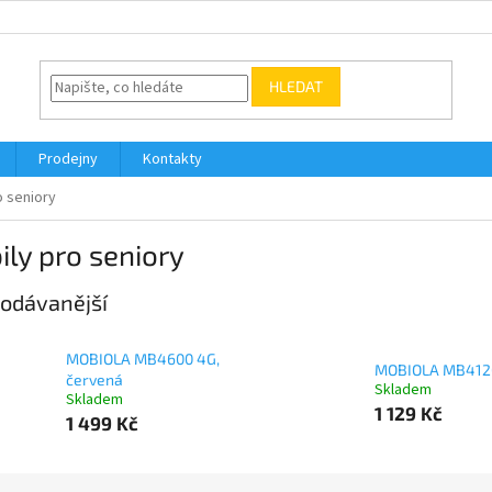
HLEDAT
Prodejny
Kontakty
o seniory
ly pro seniory
odávanější
MOBIOLA MB4600 4G,
MOBIOLA MB412
červená
Skladem
Skladem
1 129 Kč
1 499 Kč