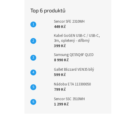
Top 6 produktů
Sencor SFE 2310WH
449 Kč
Kabel GoGEN USB-C / USB-C,
3m, opletený - stříbrný
399 Kč
Samsung QE55Q6F QLED
8 990 Kč
Gallet Blizzard VEN35 bílý
599 Kč
Nádoba ETA 113300050
799 Kč
Sencor SSC 3510WH
1 299 Kč
Z
á
p