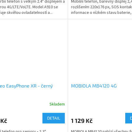
tní telefon s velkým 2.4" displejem a
Mobilní telefon, barevný displej 2,4
ou 4G/LTE/VoLTE. Model A910 se
rozlišením 220x176 px, SOS kontak
uje skvělou ovladatelností a...
informace o nízkém stavu baterie, 
eo EasyPhone XR - černý
MOBIOLA MB4120 4G
Skladem
DETAIL
 Kč
1 129 Kč
í telefon pro seniory • 2,3"
MOBIOLA MB4120 nabízí všechny f