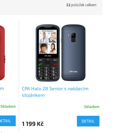
12
položek celkem
ím
CPA Halo 28 Senior s nabíjecím
stojánkem
Skladem
Skladem
DETAIL
DETAIL
1 199 Kč