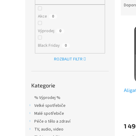
n
a
Dopor
e
z
l
Akce
0
e
V
n
ý
í
Výprodej
0
p
p
i
r
Black Friday
0
s
o
p
d
ROZBALIT FILTR
r
u
o
k
d
t
Přeskočit
u
ů
Kategorie
kategorie
Aliga
k
t
% Výprodej %
ů
Velké spotřebiče
Malé spotřebiče
Péče o tělo a zdraví
1 49
TV, audio, video