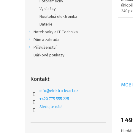
Fotorámečky
úhlopř
Vysílačky
240 px 
Nositelná elektronika
Baterie
Notebooky a IT Technika
Dům a zahrada
Příslušenství
Dárkové poukazy
Kontakt
MOBI
info
@
elektro-kvart.cz
+420 775 555 225
Sledujte nás!
1 49
Hledát