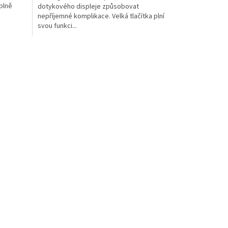
plně
dotykového displeje způsobovat
nepříjemné komplikace. Velká tlačítka plní
svou funkci...