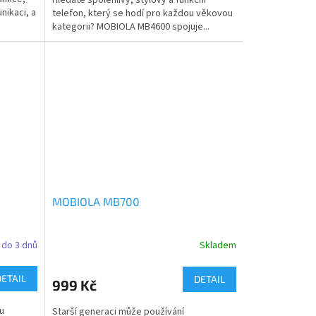
nikaci, a
telefon, který se hodí pro každou věkovou
kategorii? MOBIOLA MB4600 spojuje...
MOBIOLA MB700
do 3 dnů
Skladem
DETAIL
DETAIL
999 Kč
u
Starší generaci může používání