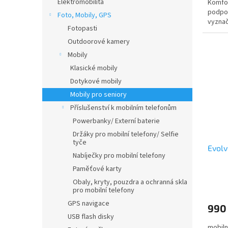
Elektromobilita
Komfor
podpor
Foto, Mobily, GPS
vyznač
Fotopasti
Outdoorové kamery
Mobily
Klasické mobily
Dotykové mobily
Mobily pro seniory
Příslušenství k mobilním telefonům
Powerbanky/ Externí baterie
Držáky pro mobilní telefony/ Selfie
tyče
Evolv
Nabíječky pro mobilní telefony
Paměťové karty
Obaly, kryty, pouzdra a ochranná skla
pro mobilní telefony
GPS navigace
990
USB flash disky
mobiln