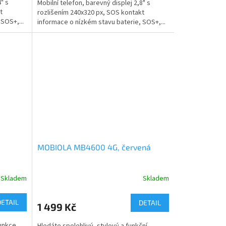
" s
Mobilní telefon, barevný displej 2,8" s
t
rozlišením 240x320 px, SOS kontakt
SOS+,...
informace o nízkém stavu baterie, SOS+,...
MOBIOLA MB4600 4G, červená
Skladem
Skladem
DETAIL
DETAIL
1 499 Kč
unkce,
Hledáte spolehlivý, stylový a funkční