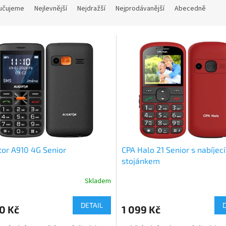
učujeme
Nejlevnější
Nejdražší
Nejprodávanější
Abecedně
tor A910 4G Senior
CPA Halo 21 Senior s nabíjec
stojánkem
Skladem
DETAIL
0 Kč
1 099 Kč