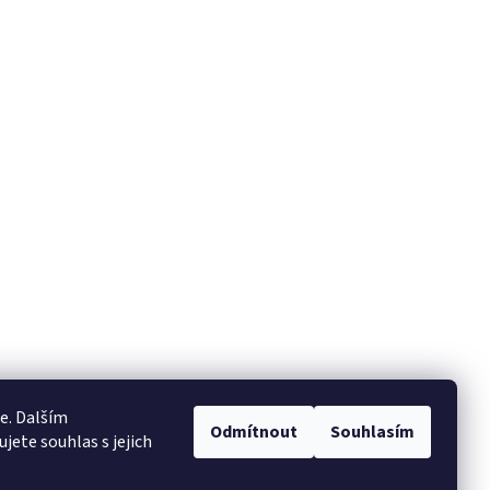
e. Dalším
Odmítnout
Souhlasím
ete souhlas s jejich