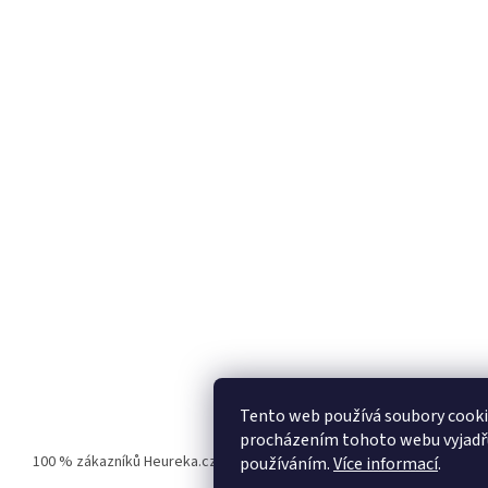
i
s
u
Tento web používá soubory cooki
procházením tohoto webu vyjadřuj
100 % zákazníků Heureka.cz nás doporučuje!
Zboží.cz
Firmy.cz
používáním.
Více informací
.