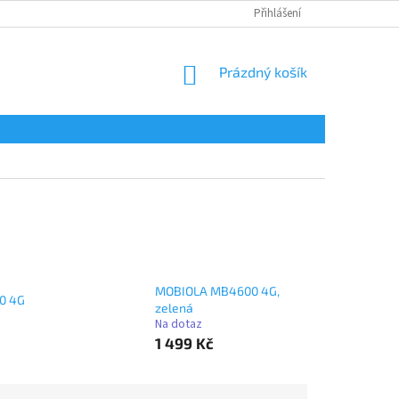
Přihlášení
NÁKUPNÍ
Prázdný košík
KOŠÍK
MOBIOLA MB4600 4G,
0 4G
zelená
Na dotaz
1 499 Kč