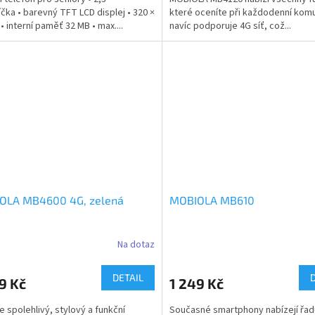
íčka • barevný TFT LCD displej • 320 ×
které oceníte při každodenní komu
• interní paměť 32 MB • max....
navíc podporuje 4G síť, což...
OLA MB4600 4G, zelená
MOBIOLA MB610
Na dotaz
DETAIL
9 Kč
1 249 Kč
e spolehlivý, stylový a funkční
Současné smartphony nabízejí řad