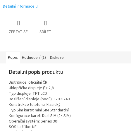
Detailní informace
ZEPTAT SE
SDÍLET
Popis
Hodnocení (1)
Diskuze
Detailní popis produktu
Distribuce: oficiální ČR
Úhlopříčka displeje ("): 2,8
Typ displeje: TFT LCD
Rozlišení displeje (bodů): 320 × 240
Konstrukce telefonu: klasický
Typ Sim karty: mini SIM Standardní
Konfigurace karet: Dual SIM (2× SIM)
Operační systém: Series 30+
SOS tlačítko: NE