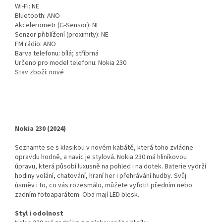
Wi-Fi: NE
Bluetooth: ANO
Akcelerometr (G-Sensor): NE
Senzor přiblížení (proximity): NE
FM rádio: ANO
Barva telefonu: bílá; stříbrná
Určeno pro model telefonu: Nokia 230
Stav zboží: nové
Nokia 230 (2024)
Seznamte se s klasikou v novém kabátě, která toho zvládne
opravdu hodně, a navíc je stylová. Nokia 230 má hliníkovou
úpravu, která působí luxusně na pohled i na dotek. Baterie vydrží
hodiny volání, chatování, hraní her i přehrávání hudby. Svůj
úsměv i to, co vás rozesmálo, můžete vyfotit předním nebo
zadním fotoaparátem. Oba mají LED blesk.
Styl i odolnost