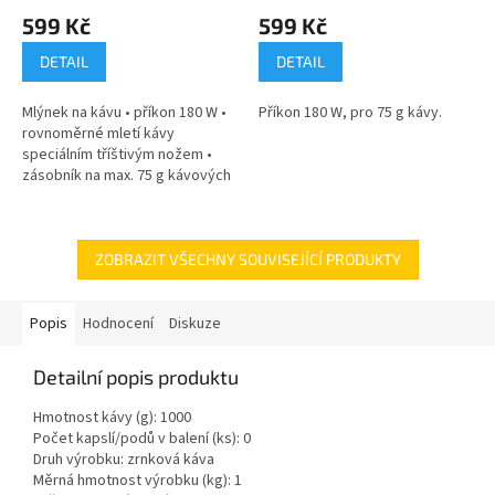
599 Kč
599 Kč
DETAIL
DETAIL
Mlýnek na kávu • příkon 180 W •
Příkon 180 W, pro 75 g kávy.
rovnoměrné mletí kávy
speciálním tříštivým nožem •
zásobník na max. 75 g kávových
zrn
ZOBRAZIT VŠECHNY SOUVISEJÍCÍ PRODUKTY
Popis
Hodnocení
Diskuze
Detailní popis produktu
Hmotnost kávy (g): 1000
Počet kapslí/podů v balení (ks): 0
Druh výrobku: zrnková káva
Měrná hmotnost výrobku (kg): 1