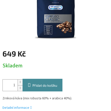
649 Kč
Měrná
Skladem
cena:
Přidat do košíku
Zrnková káva (mix robusta 60% + arabica 40%).
Detailní informace