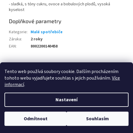
- sladká, s tóny cukru, ovoce a bobulových plodů, vysoká
kyselost
Doplňkové parametry
Kategorie
:
Malé spotřebiče
Záruka
:
2 roky
EAN
:
8002200140458
Z
á
Tento web používá soubory cookie. Dalším procházením
100 % zákazníků Heureka.cz nás doporučuje!
Zboží.cz
Firmy.cz
p
tohoto webu vyjadřujete souhlas s jejich používáním.
Více
a
informací
.
t
í
Nastavení
Vytvořil Shoptet
Odmítnout
Souhlasím
Copyright 2026
Elektro KVART
. Všechna práva vyhrazena.