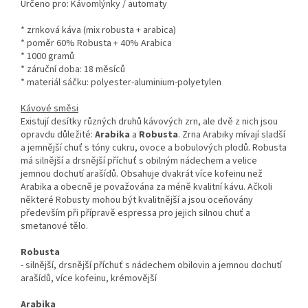
Určeno pro: Kávomlýnky / automaty
* zrnková káva (mix robusta + arabica)
* poměr 60% Robusta + 40% Arabica
* 1000 gramů
* záruční doba: 18 měsíců
* materiál sáčku: polyester-aluminium-polyetylen
Kávové směsi
Existují desítky různých druhů kávových zrn, ale dvě z nich jsou
opravdu důležité:
Arabika
a
Robusta
. Zrna Arabiky mívají sladší
a jemnější chuť s tóny cukru, ovoce a bobulových plodů. Robusta
má silnější a drsnější příchuť s obilným nádechem a velice
jemnou dochutí arašídů. Obsahuje dvakrát více kofeinu než
Arabika a obecně je považována za méně kvalitní kávu. Ačkoli
některé Robusty mohou být kvalitnější a jsou oceňovány
především při přípravě espressa pro jejich silnou chuť a
smetanové tělo.
Robusta
- silnější, drsnější příchuť s nádechem obilovin a jemnou dochutí
arašídů, více kofeinu, krémovější
Arabika