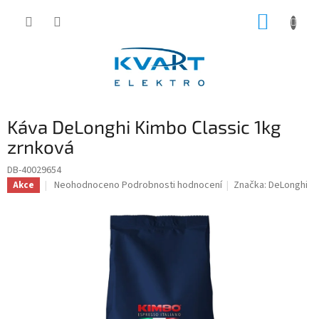
Přejít
NÁKUP
na
obsah
KOŠÍK
Káva DeLonghi Kimbo Classic 1kg
zrnková
DB-40029654
Průměrné
Neohodnoceno
Podrobnosti hodnocení
Značka:
DeLonghi
Akce
hodnocení
produktu
je
0,0
z
5
hvězdiček.