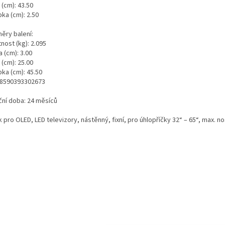
 (cm): 43.50
ka (cm): 2.50
ěry balení:
nost (kg): 2.095
 (cm): 3.00
 (cm): 25.00
ka (cm): 45.50
 8590393302673
ční doba: 24 měsíců
 pro OLED, LED televizory, nástěnný, fixní, pro úhlopříčky 32“ – 65“, max. n