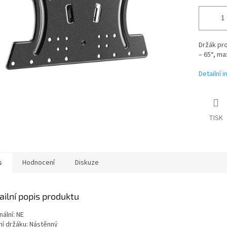
Držák pro
– 65“, ma
Detailní 
TISK
s
Hodnocení
Diskuze
ailní popis produktu
nální: NE
ní držáku: Nástěnný