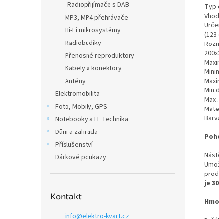
Radiopřijímače s DAB
Typ 
Vhod
MP3, MP4 přehrávače
Určen
Hi-Fi mikrosystémy
(123 
Radiobudíky
Rozm
200x
Přenosné reproduktory
Maxim
Kabely a konektory
Minim
Antény
Maxim
Min.d
Elektromobilita
Max .
Foto, Mobily, GPS
Mater
Barv
Notebooky a IT Technika
Dům a zahrada
Poho
Příslušenství
Nást
Dárkové poukazy
Umož
prod
je 30
Kontakt
Hmo
info
@
elektro-kvart.cz