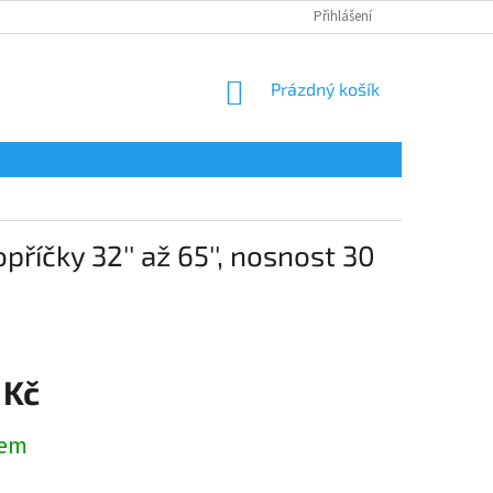
Přihlášení
NÁKUPNÍ
Prázdný košík
KOŠÍK
říčky 32'' až 65'', nosnost 30
 Kč
dem