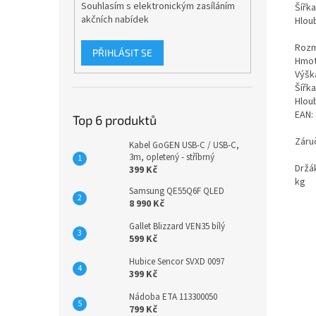
Souhlasím s elektronickým zasíláním
Šířka
akčních nabídek
Hloub
Rozm
PŘIHLÁSIT SE
Hmot
Výška
Šířka
Hloub
EAN:
Top 6 produktů
Záru
Kabel GoGEN USB-C / USB-C,
3m, opletený - stříbrný
Držák
399 Kč
kg
Samsung QE55Q6F QLED
8 990 Kč
Gallet Blizzard VEN35 bílý
599 Kč
Hubice Sencor SVXD 0097
399 Kč
Nádoba ETA 113300050
799 Kč