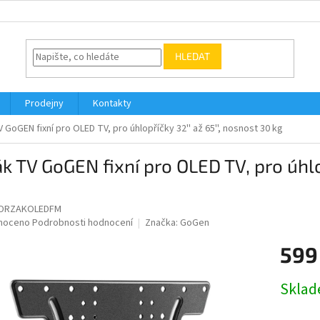
HLEDAT
Prodejny
Kontakty
 GoGEN fixní pro OLED TV, pro úhlopříčky 32'' až 65'', nosnost 30 kg
k TV GoGEN fixní pro OLED TV, pro úhlop
DRZAKOLEDFM
né
noceno
Podrobnosti hodnocení
Značka:
GoGen
ní
599
u
Měrná
Skla
cena:
ek.