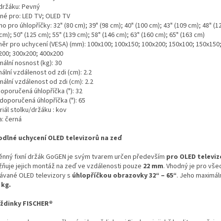
držáku: Pevný
né pro: LED TV; OLED TV
o pro úhlopříčky: 32" (80 cm); 39" (98 cm); 40" (100 cm); 43" (109 cm); 48" (1
cm); 50" (125 cm); 55" (139 cm); 58" (146 cm); 63" (160 cm); 65" (163 cm)
ěr pro uchycení (VESA) (mm): 100x100; 100x150; 100x200; 150x100; 150x150
200; 300x200; 400x200
ální nosnost (kg): 30
ální vzdálenost od zdi (cm): 2.2
ální vzdálenost od zdi (cm): 2.2
oporučená úhlopříčka ("): 32
doporučená úhlopříčka ("): 65
iál stolku/držáku : kov
a: černá
dlné uchycení OLED televizorů na zeď
ěnný fixní držák GoGEN je svým tvarem určen především
pro OLED televiz
ňuje jejich montáž na zeď ve vzdálenosti pouze
22 mm
. Vhodný je pro vš
ávané OLED televizory s
úhlopříčkou obrazovky 32“ – 65“
. Jeho maximál
 kg.
ždinky FISCHER®