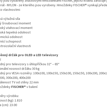
ky jsou vybaveny značkovými hmoždinkami Fischer, jejichž kvalitu zaručuj
riál - NYLON - ze kterého jsou vyrobeny. Hmoždinky FISCHER® vynikají před
to vlastnostmi:
ká výtažná síla
lý šroubovací moment
soký utahovací moment
soká tepelná odolnost
emická odolnost
umící schopnost
ktroizolační vlastnosti
ěnný držák pro OLED a LED televizory
í
dný pro televizory s úhlopříčkou 32“ – 65“
ximální nosnost držáku 30 kg
odný pro VESA rozměry: 100x100, 100x150, 150x100, 150x150, 100x200, 200x1
200, 300x200, 400x200
dálenost TV od stěny 22 mm
oždinky
FISCHER®
v balení
ěry výrobku:
nost (kg): 1.810
 (cm): 23.00