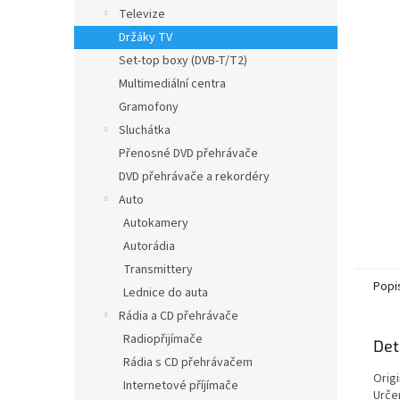
n
Televize
e
Držáky TV
l
Set-top boxy (DVB-T/T2)
Multimediální centra
Gramofony
Sluchátka
Přenosné DVD přehrávače
DVD přehrávače a rekordéry
Auto
Autokamery
Autorádia
Transmittery
Popi
Lednice do auta
Rádia a CD přehrávače
Radiopřijímače
Det
Rádia s CD přehrávačem
Origi
Internetové příjímače
Urče