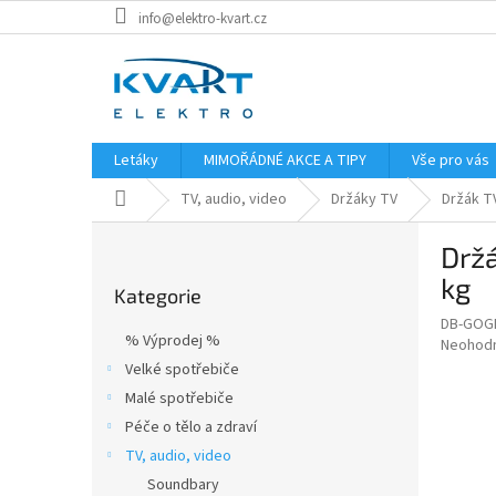
Přejít
info@elektro-kvart.cz
na
obsah
Letáky
MIMOŘÁDNÉ AKCE A TIPY
Vše pro vás
Domů
TV, audio, video
Držáky TV
Držák TV
P
Držá
o
Přeskočit
s
kg
Kategorie
kategorie
t
DB-GOG
r
% Výprodej %
Průměr
Neohod
a
hodnoce
Velké spotřebiče
n
produkt
Malé spotřebiče
n
je
í
Péče o tělo a zdraví
0,0
z
p
TV, audio, video
5
a
Soundbary
hvězdič