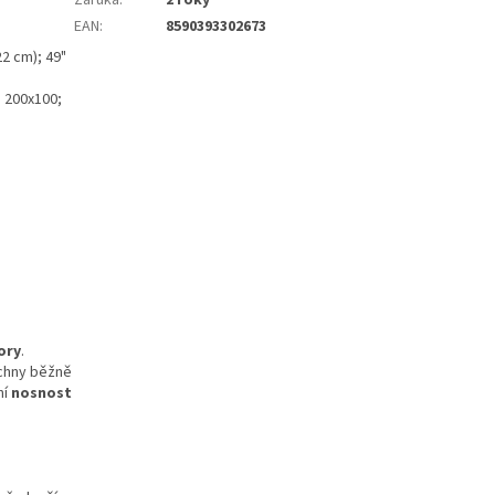
Záruka
:
2 roky
EAN
:
8590393302673
22 cm); 49"
; 200x100;
ory
.
echny běžně
ní
nosnost