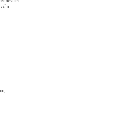
e především
evším
00,