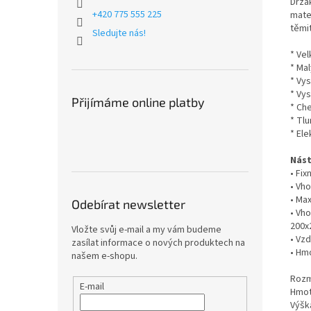
Držá
+420 775 555 225
mate
těmi
Sledujte nás!
* Vel
* Ma
* Vy
* Vy
Přijímáme online platby
* Ch
* Tl
* Ele
Nást
• Fixn
• Vho
• Ma
Odebírat newsletter
• Vh
200x
Vložte svůj e-mail a my vám budeme
• Vz
zasílat informace o nových produktech na
• Hm
našem e-shopu.
Rozm
E-mail
Hmot
Výška