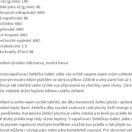
 ráz (g/min): 140
bilní pára až (g/min): 40
ém proti odkapávání: ANO
é napařování: NE
čištění: ANO
pňování: ANO
ce kropení: ANO
ečnostní vypínání: ANO
 kabelu (m): 1.9
ka kvality dTest: NE
edení výrobku: bílá barva, modrá barva
tická napařovací žehlička Gallet Jullie vás určitě zaujme nejen svým vzhled
gnovým modro-bílým pláštěm se ukrývá příkon 2200 W a silný parní šok až 14
čka je tak nahřátá velmi rychle a je připravená na všechny ranní shony. Zár
že stabilně držet teplotu během celého žehlení.
ehlení oceníte nejen rychlé nahřátí, ale díky keramické žehlicí ploše i optimá
dení tepla. Navíc žehlička díky vysoké vodivosti celé plochy šetří energii a
i peněženku. Keramická žehlicí plocha je velmi odolná a krásně po prádle kl
 druhy prádla mají rády různé teploty. S napařovací žehličkou Gallet Julli
tu plynule regulovat otočným knoflíkem a každý kus prádla si tak přijde na 
lovat můžete i výstup páry nebo páru kompletně vypnout. Pro zkrocení ve