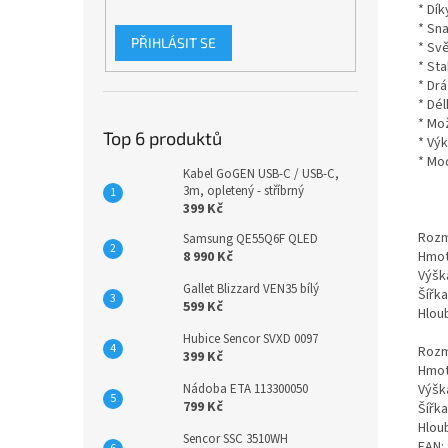
* Dík
* Sn
PŘIHLÁSIT SE
* Sv
* Sta
* Drá
* Dé
* Mo
Top 6 produktů
* Vý
* Mo
Kabel GoGEN USB-C / USB-C,
3m, opletený - stříbrný
399 Kč
Rozm
Samsung QE55Q6F QLED
Hmot
8 990 Kč
Výška
Gallet Blizzard VEN35 bílý
Šířka
599 Kč
Hloub
Hubice Sencor SVXD 0097
Rozm
399 Kč
Hmot
Výška
Nádoba ETA 113300050
799 Kč
Šířka
Hloub
Sencor SSC 3510WH
EAN: