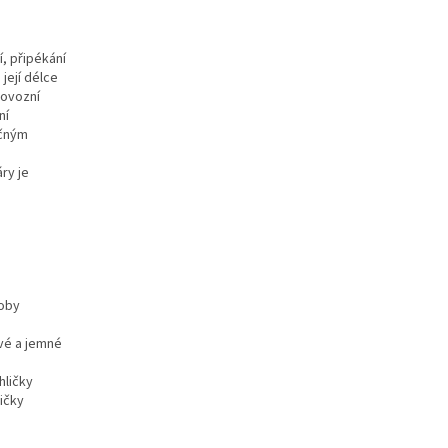
í, připékání
její délce
rovozní
ní
ečným
áry je
doby
vé a jemné
hličky
ičky