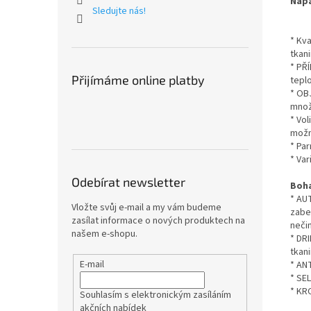
Napa
Sledujte nás!
* Kva
tkani
* PŘ
Přijímáme online platby
teplo
* OB
množ
* Vol
možn
* Par
* Var
Odebírat newsletter
Boha
* AU
Vložte svůj e-mail a my vám budeme
zabez
zasílat informace o nových produktech na
neči
našem e-shopu.
* DR
tkan
E-mail
* AN
* SE
* KR
Souhlasím s elektronickým zasíláním
akčních nabídek