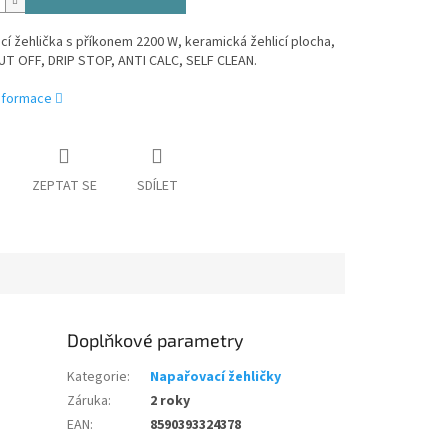
í žehlička s příkonem 2200 W, keramická žehlicí plocha,
T OFF, DRIP STOP, ANTI CALC, SELF CLEAN.
informace
ZEPTAT SE
SDÍLET
Doplňkové parametry
Kategorie
:
Napařovací žehličky
Záruka
:
2 roky
EAN
:
8590393324378