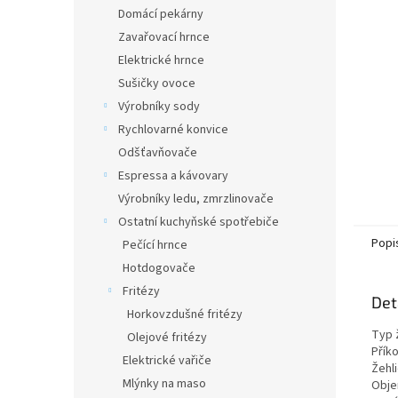
n
Domácí pekárny
e
Zavařovací hrnce
l
Elektrické hrnce
Sušičky ovoce
Výrobníky sody
Rychlovarné konvice
Odšťavňovače
Espressa a kávovary
Výrobníky ledu, zmrzlinovače
Ostatní kuchyňské spotřebiče
Popi
Pečící hrnce
Hotdogovače
Fritézy
Det
Horkovzdušné fritézy
Typ 
Olejové fritézy
Příko
Elektrické vařiče
Žehli
Mlýnky na maso
Obje