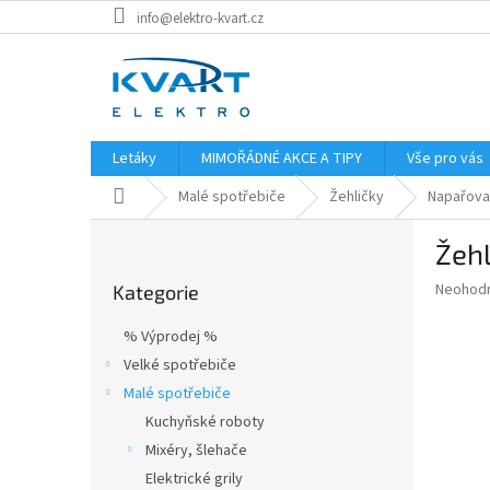
Přejít
info@elektro-kvart.cz
na
obsah
Letáky
MIMOŘÁDNÉ AKCE A TIPY
Vše pro vás
Domů
Malé spotřebiče
Žehličky
Napařovac
P
Žehl
o
Přeskočit
s
Průměr
Neohod
Kategorie
kategorie
t
hodnoce
r
produkt
% Výprodej %
a
je
Velké spotřebiče
0,0
n
z
Malé spotřebiče
n
5
í
Kuchyňské roboty
hvězdič
p
Mixéry, šlehače
a
Elektrické grily