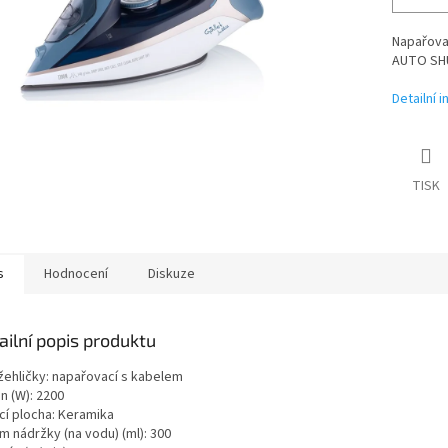
Napařovac
AUTO SHU
Detailní 
TISK
s
Hodnocení
Diskuze
ailní popis produktu
žehličky: napařovací s kabelem
n (W): 2200
cí plocha: Keramika
m nádržky (na vodu) (ml): 300