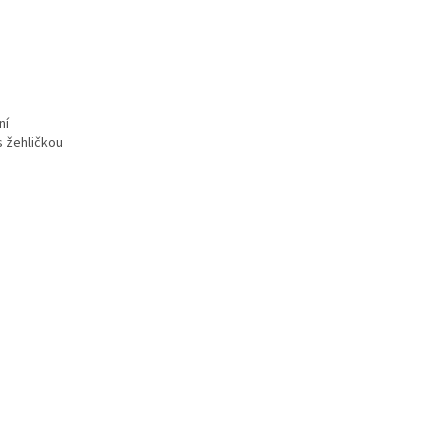
ní
s žehličkou