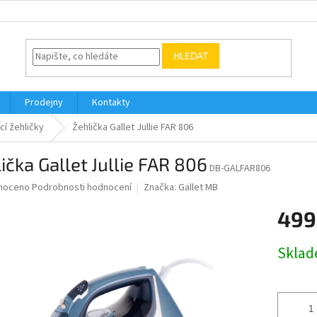
HLEDAT
Prodejny
Kontakty
í žehličky
Žehlička Gallet Jullie FAR 806
ička Gallet Jullie FAR 806
DB-GALFAR806
né
noceno
Podrobnosti hodnocení
Značka:
Gallet MB
ní
499
u
Měrná
Skla
cena:
ek.