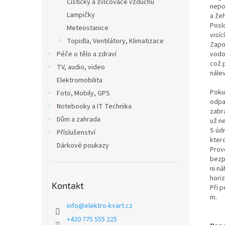
Čističky a zvlčovače vzduchu
nepo
Lampičky
a že
Posl
Meteostanice
visíc
Topidla, Ventilátory, Klimatizace
Zapo
Péče o tělo a zdraví
vodo
což 
TV, audio, video
nále
Elektromobilita
Poku
Foto, Mobily, GPS
odpař
Notebooky a IT Technika
zabr
Dům a zahrada
už ne
S údr
Příslušenství
kter
Dárkové poukazy
Prov
bezp
ni n
horiz
Kontakt
Při p
m.
info
@
elektro-kvart.cz
+420 775 555 225