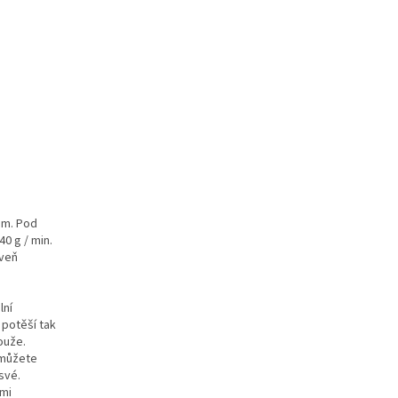
em. Pod
0 g / min.
oveň
lní
 potěší tak
ouže.
e můžete
své.
lmi