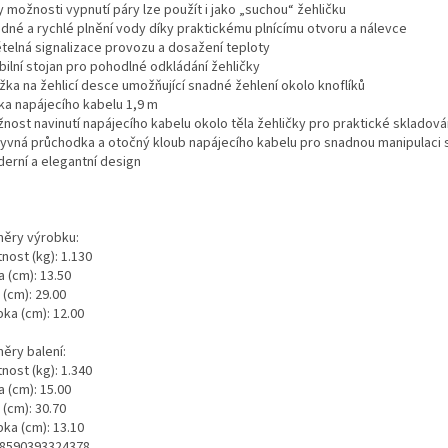
y možnosti vypnutí páry lze použít i jako „suchou“ žehličku
adné a rychlé plnění vody díky praktickému plnícímu otvoru a nálevce
ětelná signalizace provozu a dosažení teploty
bilní stojan pro pohodlné odkládání žehličky
žka na žehlicí desce umožňující snadné žehlení okolo knoflíků
lka napájecího kabelu 1,9 m
žnost navinutí napájecího kabelu okolo těla žehličky pro praktické skladová
kyvná průchodka a otočný kloub napájecího kabelu pro snadnou manipulaci 
derní a elegantní design
ěry výrobku:
nost (kg): 1.130
 (cm): 13.50
 (cm): 29.00
ka (cm): 12.00
ěry balení:
nost (kg): 1.340
 (cm): 15.00
 (cm): 30.70
ka (cm): 13.10
 8590393324378