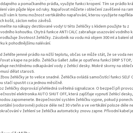
ddajného a pomačkaného prádla, využijte funkci kropení. Tím se prádlo krá
hlení vám půjde lépe od ruky. Napařovat můžete i oblečení zavěšené na ram
ouží vám k tomu možnost vertikálního napařování, kterou využijete napříkla
ích košil, záclon nebo závěsů.
meňte na nákupy destilované vody! U této žehličky s klidem použijte tu z
vodního kohoutku. Chytrá funkce ANTI CALC zabraňuje usazování vodního 
prodlužuje životnost žehličky. Zásobník na vodu má objem 300 ml a balení o
vku k pohodlnějšímu nalévání.
d žehlíte jemné prádlo na nižší teplotu, občas se může stát, že se voda ne
ovat a kape na prádlo. Žehlička Gallet Jullie je opatřena funkcí DRIP STOP,
aňuje nechtěnému odkapávání vody z žehlicí desky. Mokré skvrny na obleč
musí dělat starosti.
žbou žehličky je to velice snadné. Žehlička ovládá samočistící funkci SELF 
ou stačí spustit cca jednou měsíčně.
oz žehličky doprovází přehledná světelná signalizace. O bezpečí při provo
ečnostní elektronika AUTO SHUT OFF, která zajišťuje vypnutí žehlicí desky
áhodou zapomenete. Bezpečnostní systém žehličku vypne, pokud ji ponech
ontální (vodorovné) poloze déle než 30 vteřin a ve vertikální poloze déle ne
okračování v žehlení se žehlička automaticky znovu zapne. Přívodní kabel j