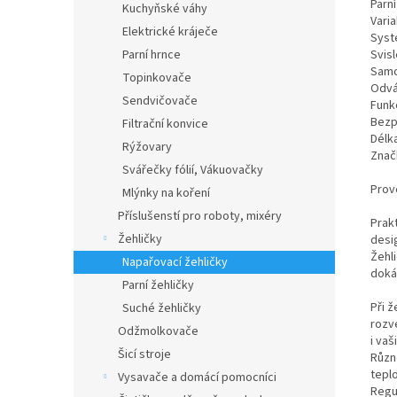
Parní
Kuchyňské váhy
Varia
Elektrické kráječe
Syst
Parní hrnce
Svisl
Samo
Topinkovače
Odvá
Sendvičovače
Funk
Bezp
Filtrační konvice
Délka
Rýžovary
Znač
Svářečky fólií, Vákuovačky
Prov
Mlýnky na koření
Příslušenstí pro roboty, mixéry
Prak
Žehličky
desi
Žehli
Napařovací žehličky
doká
Parní žehličky
Při ž
Suché žehličky
rozve
Odžmolkovače
i vaš
Šicí stroje
Různé
teplo
Vysavače a domácí pomocníci
Regu