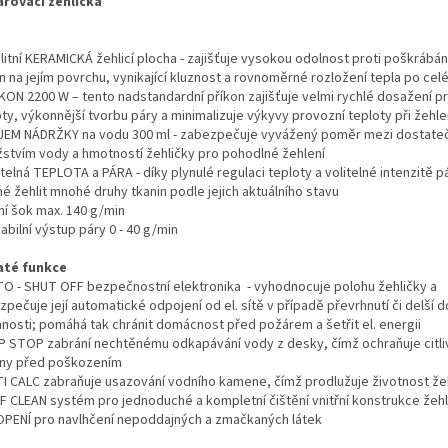
řovací žehlička
litní KERAMICKÁ žehlicí plocha - zajišťuje vysokou odolnost proti poškrábán
n na jejím povrchu, vynikající kluznost a rovnoměrné rozložení tepla po celé 
ÍKON 2200 W – tento nadstandardní příkon zajišťuje velmi rychlé dosažení p
ty, výkonnější tvorbu páry a minimalizuje výkyvy provozní teploty při žehle
JEM NÁDRŽKY na vodu 300 ml - zabezpečuje vyvážený poměr mezi dostat
stvím vody a hmotností žehličky pro pohodlné žehlení
itelná TEPLOTA a PÁRA - díky plynulé regulaci teploty a volitelné intenzitě p
é žehlit mnohé druhy tkanin podle jejich aktuálního stavu
ní šok max. 140 g/min
iabilní výstup páry 0 - 40 g/min
té funkce
TO - SHUT OFF bezpečnostní elektronika - vyhodnocuje polohu žehličky a
pečuje její automatické odpojení od el. sítě v případě převrhnutí či delší 
nnosti; pomáhá tak chránit domácnost před požárem a šetřit el. energii
IP STOP zabrání nechtěnému odkapávání vody z desky, čímž ochraňuje citli
iny před poškozením
TI CALC zabraňuje usazování vodního kamene, čímž prodlužuje životnost že
LF CLEAN systém pro jednoduché a kompletní čištění vnitřní konstrukce žehl
OPENÍ pro navlhčení nepoddajných a zmačkaných látek