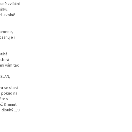
sně zvláční
ínku.
d u volně
kamene,
bsahuje i
stíhá
 která
ení vám tak
CELAN,
zu se stará
, pokud na
áte v
ž 8 minut.
e dlouhý 1,9