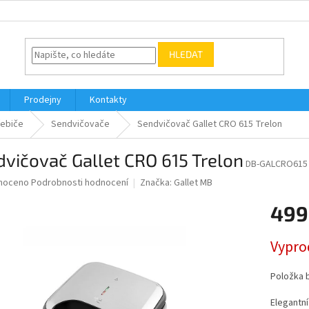
HLEDAT
Prodejny
Kontakty
řebiče
Sendvičovače
Sendvičovač Gallet CRO 615 Trelon
vičovač Gallet CRO 615 Trelon
DB-GALCRO615
né
noceno
Podrobnosti hodnocení
Značka:
Gallet MB
ní
499
u
Měrná
Vypro
cena:
ek.
Položka 
Elegantn