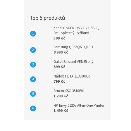
Top 6 produktů
Kabel GoGEN USB-C / USB-C,
3m, opletený - stříbrný
399 Kč
Samsung QE55Q6F QLED
8 990 Kč
Gallet Blizzard VEN35 bílý
599 Kč
Nádoba ETA 113300050
799 Kč
Sencor SSC 3510WH
1 299 Kč
HP Envy 6120e All-in-One Printer
1 499 Kč
Z
á