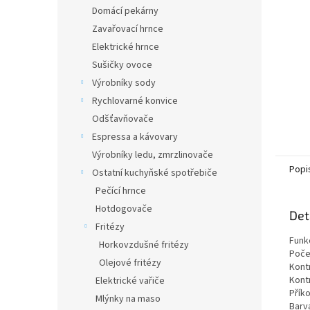
n
Domácí pekárny
e
Zavařovací hrnce
l
Elektrické hrnce
Sušičky ovoce
Výrobníky sody
Rychlovarné konvice
Odšťavňovače
Espressa a kávovary
Výrobníky ledu, zmrzlinovače
Popi
Ostatní kuchyňské spotřebiče
Pečící hrnce
Hotdogovače
Det
Fritézy
Funk
Horkovzdušné fritézy
Počet
Olejové fritézy
Kont
Kont
Elektrické vařiče
Příko
Mlýnky na maso
Barv