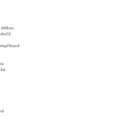
 délkou
ndvičů.
 nepřilnavé
ou
oše.
dné