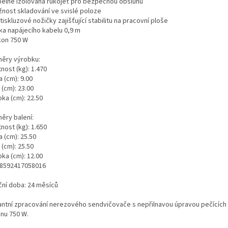
pelně izolovaná rukojeť pro bezpečnou obsluhu
žnost skladování ve svislé poloze
tiskluzové nožičky zajišťující stabilitu na pracovní ploše
lka napájecího kabelu 0,9 m
íkon 750 W
ěry výrobku:
nost (kg): 1.470
 (cm): 9.00
 (cm): 23.00
ka (cm): 22.50
ěry balení:
nost (kg): 1.650
 (cm): 25.50
 (cm): 25.50
ka (cm): 12.00
 8592417058016
ční doba: 24 měsíců
antní zpracování nerezového sendvičovače s nepřilnavou úpravou pečících 
onu 750 W.