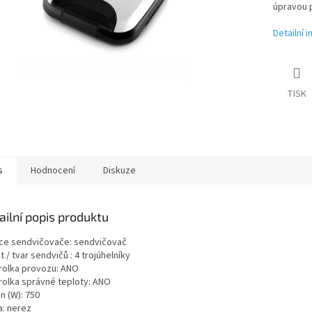
úpravou p
Detailní 
TISK
s
Hodnocení
Diskuze
ailní popis produktu
ce sendvičovače: sendvičovač
 / tvar sendvičů : 4 trojúhelníky
rolka provozu: ANO
rolka správné teploty: ANO
n (W): 750
a: nerez