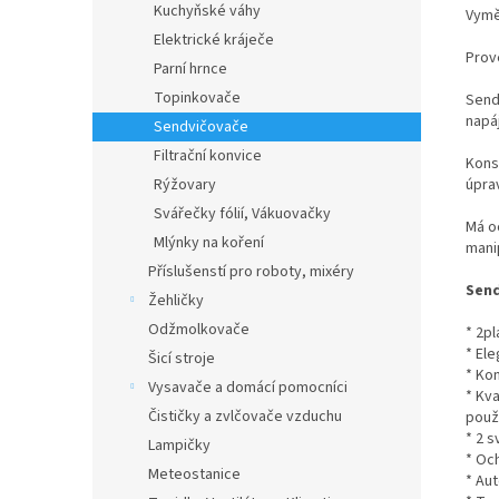
Kuchyňské váhy
Vymě
Elektrické kráječe
Prov
Parní hrnce
Topinkovače
Send
napá
Sendvičovače
Filtrační konvice
Kons
úpra
Rýžovary
Svářečky fólií, Vákuovačky
Má o
Mlýnky na koření
manip
Příslušenstí pro roboty, mixéry
Send
Žehličky
Odžmolkovače
* 2p
* El
Šicí stroje
* Ko
Vysavače a domácí pomocníci
* Kva
Čističky a zvlčovače vzduchu
použí
* 2 s
Lampičky
* Och
Meteostanice
* Au