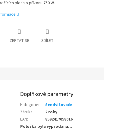
ečících ploch o příkonu 750 W.
informace
ZEPTAT SE
SDÍLET
Doplňkové parametry
Kategorie
:
Sendvičovače
Záruka
:
2 roky
EAN
:
8592417058016
Položka byla vyprodána…