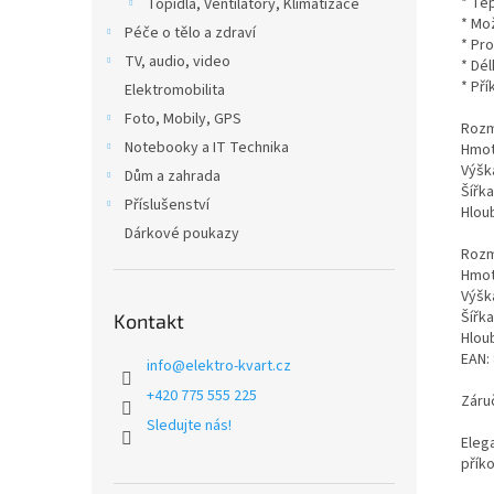
* Te
Topidla, Ventilátory, Klimatizace
* Mo
Péče o tělo a zdraví
* Pro
TV, audio, video
* Dé
* Př
Elektromobilita
Foto, Mobily, GPS
Rozm
Notebooky a IT Technika
Hmot
Výška
Dům a zahrada
Šířka
Příslušenství
Hloub
Dárkové poukazy
Rozm
Hmot
Výška
Šířka
Kontakt
Hloub
EAN:
info
@
elektro-kvart.cz
+420 775 555 225
Záru
Sledujte nás!
Eleg
přík