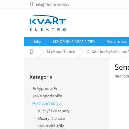
Přejít
info@elektro-kvart.cz
na
obsah
Letáky
MIMOŘÁDNÉ AKCE A TIPY
Vše pro vás
Domů
Malé spotřebiče
Ostatní kuchyňské spot
P
Send
o
Přeskočit
s
Průměr
Neohod
Kategorie
kategorie
t
hodnoce
r
produkt
% Výprodej %
a
je
Velké spotřebiče
0,0
n
z
Malé spotřebiče
n
5
í
Kuchyňské roboty
hvězdič
p
Mixéry, šlehače
a
Elektrické grily