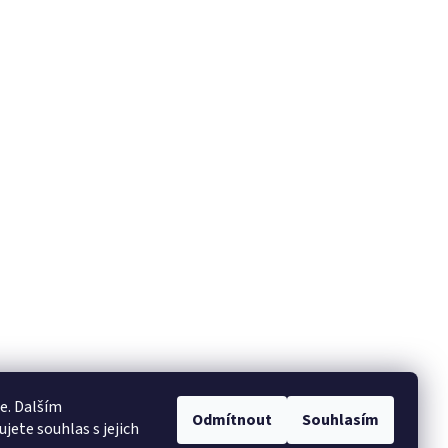
e. Dalším
Odmítnout
Souhlasím
ete souhlas s jejich