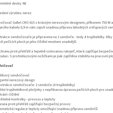
nitelné desky: NE
edení výrobku: nerez
vičovač Gallet CRO 615 s krásným nerezovým designem, příkonem 750 W a
jecího kabelu 0,9 m vám zajistí snadnou přípravu lahodných a křupavých se
trukce sendvičovače je připravena na 2 sendviče - tedy 4 trojúhelníky. Díky
vě pečících ploch je jeho čištění mnohem snadnější.
chranu proti přehřátí a tepelně izolovanou rukojeť, která zajišťuje bezpečn
ulaci. S protiskluzovými nožičkami je pak zajištěna stabilita na pracovní pl
vičovač
látkový sendvičovač
egantní nerezový design
nstrukce sendvičovače: 2 sendviče (4 trojúhelníky)
litní trojúhelníkové plotýnky s nepřilnavou úpravou pečících ploch pro sna
vání i čištění
větelné kontrolky - provozu a teploty
rana proti přehřátí zajišťující bezpečný provoz
tomatická regulace teploty umožňující snadnou přípravu sendvičů