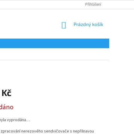
Přihlášení
NÁKUPNÍ
Prázdný košík
KOŠÍK
 Kč
dáno
byla vyprodána…
í zpracování nerezového sendvičovače s nepřilnavou