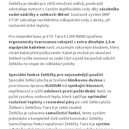
žehlička je ideální pro větší množství oděvů, poněvadž
odstraňuje nutnost s častým doplňováním vody díky
zásobníku
vodní nádržky o velikosti 450 ml
. Současně systém DRIP
STOP zabraňuje nechtěnému odkapávání vody z desky, při
nastavení nízké teploty.
Pro maximální luxus je ETA Tiara II 1269 90000 opatřena
ergonomicky tvarovanou rukojetí
a
extra dlouhým 2,5 m
napájecím kabelem
navíc osazeným výkyvným kloubem, který
chrání kabel před poškozením. Kabel je možné po ukončení
žehlení rychle navinout na zadní část a poté bezpečně odložit
žehličku na stojan do odkládací polohy.
Speciální funkce žehličky pro nejsnadnější použití
Speciální žehlicí plocha je tvořená
hliníkovou deskou
s
povrchovou úpravou
ELOXIUM
má
vynikající kluznost
,
nepřilnavost a vyšší
odolnost proti poškrábání
. Navíc se
pyšní vysokou vodivostí tepla, která zajišťuje
optimální
rozložení teploty
a
rozvedení páry
po celé žehlicí ploše.
Žehlení s žehličkou Tiara II je velmi snadné.
Žehlička je vybavena
samočisticí funkcí
, tento systém
jednoduše a kompletně čistí vnitřní konstrukci žehličky.
Samozřejmou funkcí napařovací žehličky Tiara II je
systém