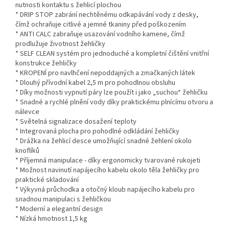
nutnosti kontaktu s žehlicí plochou
* DRIP STOP zabrání nechtěnému odkapávání vody z desky,
čímž ochraňuje citlivé a jemné tkaniny před poškozením
* ANTI CALC zabraňuje usazování vodního kamene, čímž
prodlužuje životnost žehličky
* SELF CLEAN systém pro jednoduché a kompletní čištění vnitřní
konstrukce žehličky
* KROPENÍ pro navlhčení nepoddajných a zmačkaných látek
* Dlouhý přívodní kabel 2,5 m pro pohodlnou obsluhu
* Díky možnosti vypnutí páry lze použít i jako „suchou“ žehličku
* Snadné a rychlé plnění vody díky praktickému plnícímu otvoru a
nálevce
* Světelná signalizace dosažení teploty
* Integrovaná plocha pro pohodlné odkládání žehličky
* Drážka na žehlicí desce umožňující snadné žehlení okolo
knoflíků
* Příjemná manipulace - díky ergonomicky tvarované rukojeti
* Možnost navinutí napájecího kabelu okolo těla žehličky pro
praktické skladování
* Výkyvná průchodka a otočný kloub napájecího kabelu pro
snadnou manipulaci s žehličkou
* Moderní a elegantní design
* Nízká hmotnost 1,5 kg