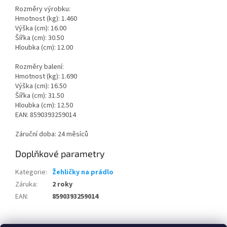
Rozměry výrobku:
Hmotnost (kg): 1.460
Výška (cm): 16.00
Šířka (cm): 30.50
Hloubka (cm): 12.00
Rozměry balení:
Hmotnost (kg): 1.690
Výška (cm): 16.50
Šířka (cm): 31.50
Hloubka (cm): 12.50
EAN: 8590393259014
Záruční doba: 24 měsíců
Doplňkové parametry
Kategorie
:
Žehličky na prádlo
Záruka
:
2 roky
EAN
:
8590393259014
Z