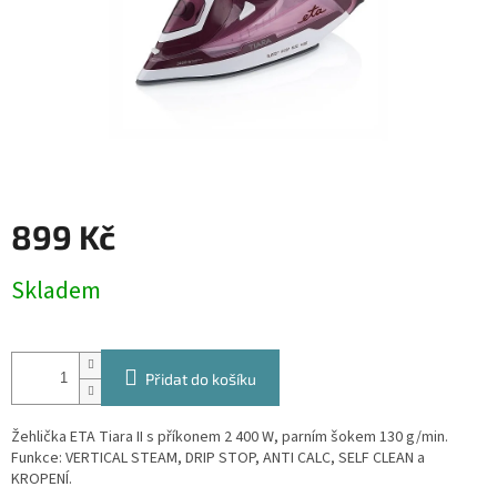
899 Kč
Měrná
Skladem
cena:
Přidat do košíku
Žehlička ETA Tiara II s příkonem 2 400 W, parním šokem 130 g/min.
Funkce: VERTICAL STEAM, DRIP STOP, ANTI CALC, SELF CLEAN a
KROPENÍ.