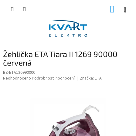
Přejít
NÁKUP
na
obsah
KOŠÍK
Žehlička ETA Tiara II 1269 90000
červená
BZ-ETA126990000
Průměrné
Neohodnoceno
Podrobnosti hodnocení
Značka:
ETA
hodnocení
produktu
je
0,0
z
5
hvězdiček.