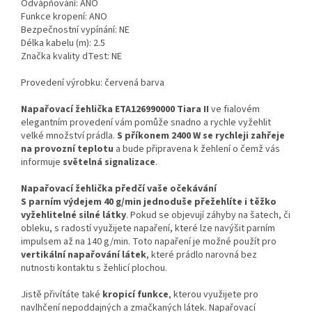
Odvápňování: ANO
Funkce kropení: ANO
Bezpečnostní vypínání: NE
Délka kabelu (m): 2.5
Značka kvality dTest: NE
Provedení výrobku: červená barva
Napařovací žehlička ETA126990000 Tiara II
ve fialovém
elegantním provedení vám pomůže snadno a rychle vyžehlit
velké množství prádla.
S příkonem 2400 W se rychleji zahřeje
na provozní teplotu
a bude připravena k žehlení o čemž vás
informuje
světelná signalizace
.
Napařovací žehlička předčí vaše očekávání
S parním výdejem 40 g/min jednoduše přežehlíte i těžko
vyžehlitelné silné látky
. Pokud se objevují záhyby na šatech, či
obleku, s radostí využijete napaření, které lze navýšit parním
impulsem až na 140 g/min. Toto napaření je možné použít pro
vertikální napařování látek
, které prádlo narovná bez
nutnosti kontaktu s žehlicí plochou.
Jistě přivítáte také
kropicí funkce
, kterou využijete pro
navlhčení nepoddajných a zmačkaných látek. Napařovací