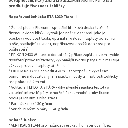
odvápňování
, který zabraňuje usazování vodního kamene a
prodlužuje životnost žehličky
.
Napařovací žehlička ETA 1269 Tiara II
* Žehlicí plocha Eloxium – speciální hliníková deska tvořená
řízenou oxidací hliníku vytváří jedinečné vlasnosti, jako je
blesková vodivost tepla, optimální rozložení teploty po žehlicí
ploše, vynikající kluznost, nepřilnavost a vyšší odolnost proti
poškrábání
* PŘÍKON 2400 W – tento dostatečný příkon zajišťuje velmi rychlé
dosažení provozní teploty, výkonnější tvorbu páry a minimalizuje
výkyvy provozní teploty při žehlení
* OBJEM NÁDRŽKY na vodu 450 ml - zabezpečuje vyvážený
poměr mezi dostatečným množstvím vody a hmotností žehličky
pro pohodlné žehlení
* Volitelná TEPLOTA a PÁRA - díky plynulé regulaci teploty a
volitelné intenzitě páry je možné žehlit mnohé druhy tkanin
podle jejich aktuálního stavu
* Parní šok max 130 g/min
* Variabilní výstup páry 0 - 40 g/min
Bohaté funkce:
* VERTICAL STEAM pro možnost vertikálního napařování bez