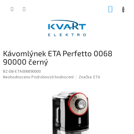
Přejít
NÁKUP
na
obsah
KOŠÍK
Kávomlýnek ETA Perfetto 0068
90000 černý
BZ-DB-ETA006890000
Průměrné
Neohodnoceno
Podrobnosti hodnocení
Značka:
ETA
hodnocení
produktu
je
0,0
z
5
hvězdiček.