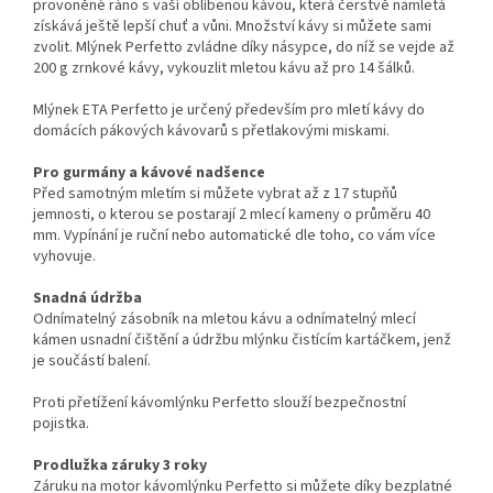
provoněné ráno s vaší oblíbenou kávou, která čerstvě namletá
získává ještě lepší chuť a vůni. Množství kávy si můžete sami
zvolit. Mlýnek Perfetto zvládne díky násypce, do níž se vejde až
200 g zrnkové kávy, vykouzlit mletou kávu až pro 14 šálků.
Mlýnek ETA Perfetto je určený především pro mletí kávy do
domácích pákových kávovarů s přetlakovými miskami.
Pro gurmány a kávové nadšence
Před samotným mletím si můžete vybrat až z 17 stupňů
jemnosti, o kterou se postarají 2 mlecí kameny o průměru 40
mm. Vypínání je ruční nebo automatické dle toho, co vám více
vyhovuje.
Snadná údržba
Odnímatelný zásobník na mletou kávu a odnímatelný mlecí
kámen usnadní čištění a údržbu mlýnku čistícím kartáčkem, jenž
je součástí balení.
Proti přetížení kávomlýnku Perfetto slouží bezpečnostní
pojistka.
Prodlužka záruky 3 roky
Záruku na motor kávomlýnku Perfetto si můžete díky bezplatné