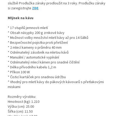
službě Prodlužka záruky prodloužit na 3 roky. Prodlužku záruky
si zaregistrujte
ZDE
.
Mlýnek na kávu
* 17 stupňů jemnosti mletí
* Obsah násypky 200 g zrnkové kávy
* Možnost volby množství mletí kávy až pro 14 šálků
* Bezpečnostní pojistka proti přetížení
* 2 mlecí kameny o průměru 40 mm
* Odnímatelný zásobník na mletou kávů
* Manuální / automatické vypínání
* Odnímatelný mlecí kámen pro snadné čištění
* Délka přívodního kabelu 1,2 m
* Příkon 100 W
* Čisticí kartáček pro snadnou údržbu
* Vhodný pro mletí kávy do pákových kávovarů s přetlakovými
miskami
Rozměry výrobku:
Hmotnost (kg): 1.210
Výška (cm): 25.00
Šířka (cm): 11.50