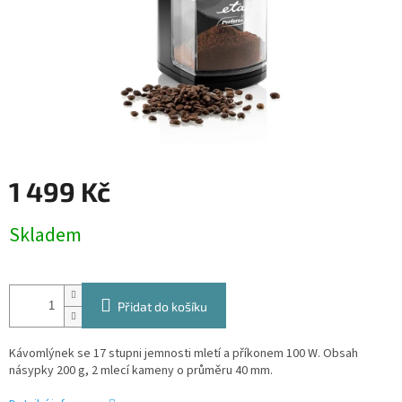
1 499 Kč
Měrná
Skladem
cena:
Přidat do košíku
Kávomlýnek se 17 stupni jemnosti mletí a příkonem 100 W. Obsah
násypky 200 g, 2 mlecí kameny o průměru 40 mm.