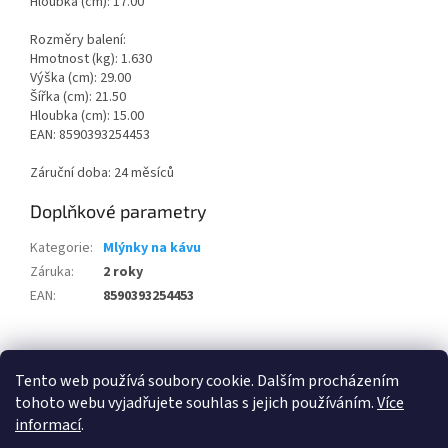
Hloubka (cm): 17.00
Rozměry balení:
Hmotnost (kg): 1.630
Výška (cm): 29.00
Šířka (cm): 21.50
Hloubka (cm): 15.00
EAN: 8590393254453
Záruční doba: 24 měsíců
Doplňkové parametry
Kategorie
:
Mlýnky na kávu
Záruka
:
2 roky
EAN
:
8590393254453
Z
á
Tento web používá soubory cookie. Dalším procházením
100 % zákazníků Heureka.cz nás doporučuje!
Zboží.cz
Firmy.cz
p
tohoto webu vyjadřujete souhlas s jejich používáním.
Více
a
informací
.
t