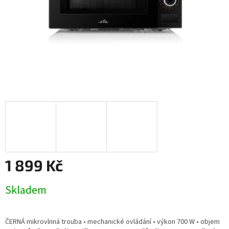
1 899 Kč
Měrná
Skladem
cena:
ČERNÁ mikrovlnná trouba • mechanické ovládání • výkon 700 W • objem