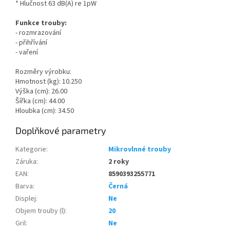
* Hlučnost 63 dB(A) re 1pW
Funkce trouby:
- rozmrazování
- přihřívání
- vaření
Rozměry výrobku:
Hmotnost (kg): 10.250
Výška (cm): 26.00
Šířka (cm): 44.00
Hloubka (cm): 34.50
Doplňkové parametry
Kategorie
:
Mikrovlnné trouby
Záruka
:
2 roky
EAN
:
8590393255771
Barva
:
Černá
Displej
:
Ne
Objem trouby (l)
:
20
Gril
:
Ne