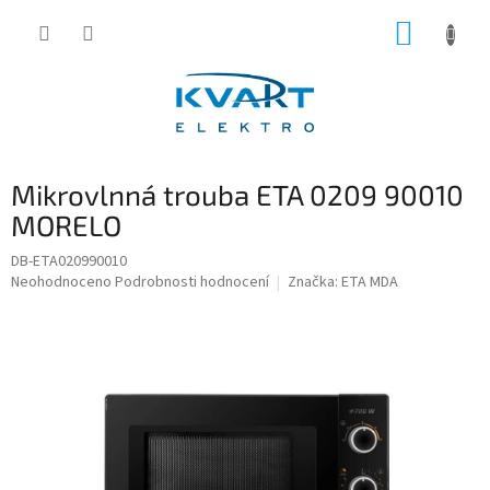
Přejít
NÁKUP
na
obsah
KOŠÍK
Mikrovlnná trouba ETA 0209 90010
MORELO
DB-ETA020990010
Průměrné
Neohodnoceno
Podrobnosti hodnocení
Značka:
ETA MDA
hodnocení
produktu
je
0,0
z
5
hvězdiček.