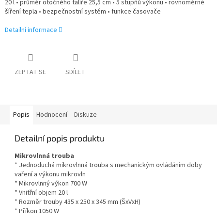
20 l • průměr otočného talíře 25,5 cm • 5 stupňů výkonu • rovnoměrné
šíření tepla • bezpečnostní systém • funkce časovače
Detailní informace
ZEPTAT SE
SDÍLET
Popis
Hodnocení
Diskuze
Detailní popis produktu
Mikrovlnná trouba
* Jednoduchá mikrovlnná trouba s mechanickým ovládáním doby
vaření a výkonu mikrovln
* Mikrovlnný výkon 700 W
* Vnitřní objem 20 l
* Rozměr trouby 435 x 250 x 345 mm (ŠxVxH)
* Příkon 1050 W