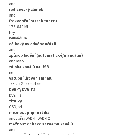
ano
rodičovský zámek
ano
frekvenční rozsah tuneru
177–858 MHz
hry
neuvádí se
dálkový ovladač součástí
ano
způsob ladění (automatické/manuální)
ano/ano
záloha kanálů na USB
ne
vstupní úroveň signálu
-75,2 až -23,9 dBm
DVB-T/DVB-T2
DVB-T2
titulky
OSD, srt
možnost příjmu rádia
ano, přes DVB-T, DVB-T2
možnost editace seznamu kanálů
ano