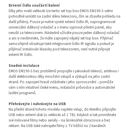
Externí čidlo součástí balení
Díky jeho malé velikosti lze tento set top box EMOS EM190-S velmi
pohodlně umístit na zadní stěnu televizoru, čím se zbavíte pohledu na
další přístroj. Pouze je nutné vyvést externí čidlo IR, naprogramovat
univerzální dálkový ovladač a v menu vypnout přední panel, aby
nerušil za televizorem. Následně užíváte pouze jeden dálkový ovladač
a ani si nevšimnete, že máte zapojený nějaký set top box. Přijímač
samozřejmě obsahuje také integrované čidlo IR signálu a pokud je
přijímač instalován klasicky pod televizorem, není nutné připojit
externí IR čidlo.
Snadná instalace
EMOS EM190-S bez problémů propojíte s jakoukoli televizí, anténou i
další elektronikou díky množství vstupů a výstupů na jeho zadní
straně. Po zapojení hravě zvládnete i jeho zprovoznění – pomůže
vám s ním intuitivní české menu, instalační průvodce a automatické
ladění programů.
Přehrávejte i nahrávejte na USB
Na přední straně tohoto modelu najdete vstup, do kterého připojíte
USB nebo externí disk (o velikosti až 1 TB). Kdykoli si tak promítnete
své milované filmy nebo seriály – na širokoúhlé obrazovce a bez
reklam. Na USB také nahrajete filmy z TV běžící na 2 kanálech