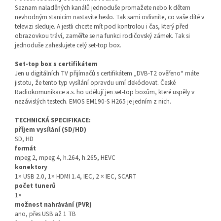
Seznam naladěných kanálů jednoduše promažete nebo k dětem
nevhodným stanicím nastavíte heslo. Tak sami ovlivníte, co vaše dítě v
televizi sleduje. A jestli chcete mít pod kontrolou i čas, který před
obrazovkou tráví, zaměřte se na funkci rodičovský zámek. Tak si
jednoduše zaheslujete celý set-top box.
Set-top box s certifikátem
Jen u digitálních TV přijímačů s certifikátem „DVB-T2 ověřeno“ máte
jistotu, že tento typ vysílání opravdu umí dekódovat. České
Radiokomunikace a.s. ho udělují jen set-top boxům, které uspěly v
nezávislých testech. EMOS EM190-S H265 je jedním z nich.
TECHNICKÁ SPECIFIKACE:
příjem vysílání (SD/HD)
SD, HD
formát
mpeg 2, mpeg 4, h.264, h.265, HEVC
konektory
1× USB 2.0, 1× HDMI 1.4, IEC, 2 × IEC, SCART
počet tunerů
1×
možnost nahrávání (PVR)
ano, přes USB až 1 TB