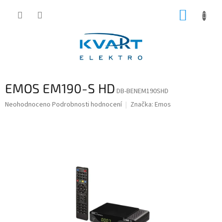
Přejít
NÁKUP
na
obsah
KOŠÍK
EMOS EM190-S HD
DB-BENEM190SHD
Průměrné
Neohodnoceno
Podrobnosti hodnocení
Značka:
Emos
hodnocení
produktu
je
0,0
z
5
hvězdiček.