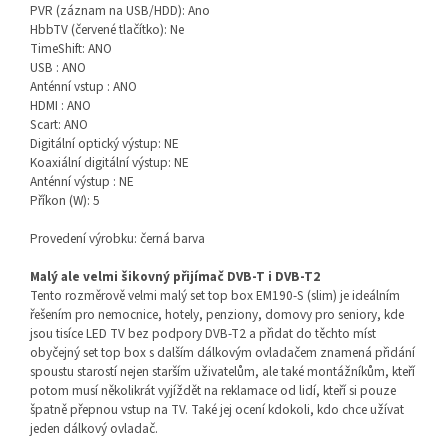
PVR (záznam na USB/HDD): Ano
HbbTV (červené tlačítko): Ne
TimeShift: ANO
USB : ANO
Anténní vstup : ANO
HDMI : ANO
Scart: ANO
Digitální optický výstup: NE
Koaxiální digitální výstup: NE
Anténní výstup : NE
Příkon (W): 5
Provedení výrobku: černá barva
Malý ale velmi šikovný přijímač DVB-T i DVB-T2
Tento rozměrově velmi malý set top box EM190-S (slim) je ideálním
řešením pro nemocnice, hotely, penziony, domovy pro seniory, kde
jsou tisíce LED TV bez podpory DVB-T2 a přidat do těchto míst
obyčejný set top box s dalším dálkovým ovladačem znamená přidání
spoustu starostí nejen starším uživatelům, ale také montážníkům, kteří
potom musí několikrát vyjíždět na reklamace od lidí, kteří si pouze
špatně přepnou vstup na TV. Také jej ocení kdokoli, kdo chce užívat
jeden dálkový ovladač.