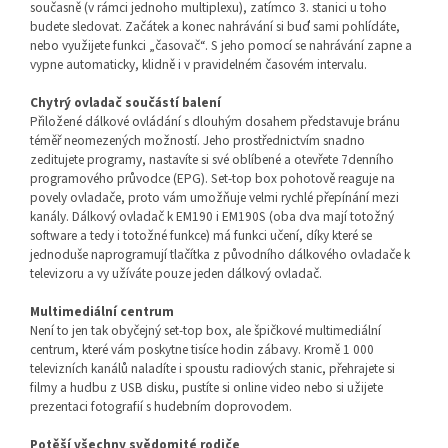
současně (v rámci jednoho multiplexu), zatímco 3. stanici u toho
budete sledovat. Začátek a konec nahrávání si buď sami pohlídáte,
nebo využijete funkci „časovač“. S jeho pomocí se nahrávání zapne a
vypne automaticky, klidně i v pravidelném časovém intervalu.
Chytrý ovladač součástí balení
Přiložené dálkové ovládání s dlouhým dosahem představuje bránu
téměř neomezených možností. Jeho prostřednictvím snadno
zeditujete programy, nastavíte si své oblíbené a otevřete 7denního
programového průvodce (EPG). Set-top box pohotově reaguje na
povely ovladače, proto vám umožňuje velmi rychlé přepínání mezi
kanály. Dálkový ovladač k EM190 i EM190S (oba dva mají totožný
software a tedy i totožné funkce) má funkci učení, díky které se
jednoduše naprogramují tlačítka z původního dálkového ovladače k
televizoru a vy užíváte pouze jeden dálkový ovladač.
Multimediální centrum
Není to jen tak obyčejný set-top box, ale špičkové multimediální
centrum, které vám poskytne tisíce hodin zábavy. Kromě 1 000
televizních kanálů naladíte i spoustu radiových stanic, přehrajete si
filmy a hudbu z USB disku, pustíte si online video nebo si užijete
prezentaci fotografií s hudebním doprovodem.
Potěší všechny svědomité rodiče