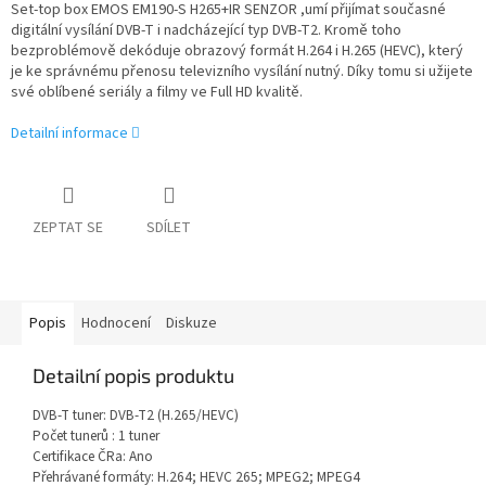
Set-top box EMOS EM190-S H265+IR SENZOR ,umí přijímat současné
digitální vysílání DVB-T i nadcházející typ DVB-T2. Kromě toho
bezproblémově dekóduje obrazový formát H.264 i H.265 (HEVC), který
je ke správnému přenosu televizního vysílání nutný. Díky tomu si užijete
své oblíbené seriály a filmy ve Full HD kvalitě.
Detailní informace
ZEPTAT SE
SDÍLET
Popis
Hodnocení
Diskuze
Detailní popis produktu
DVB-T tuner: DVB-T2 (H.265/HEVC)
Počet tunerů : 1 tuner
Certifikace ČRa: Ano
Přehrávané formáty: H.264; HEVC 265; MPEG2; MPEG4