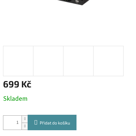
699 Kč
Měrná
Skladem
cena:
Přidat do košíku