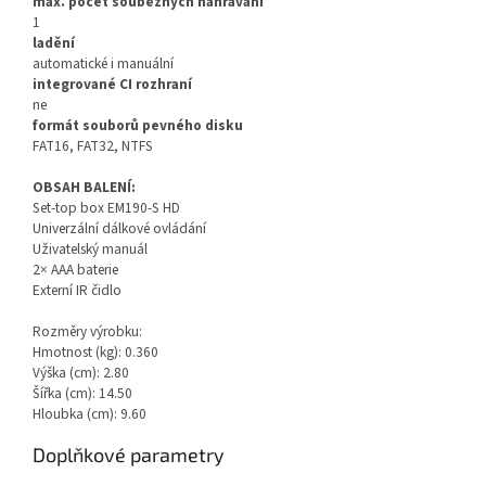
max. počet souběžných nahrávání
1
ladění
automatické i manuální
integrované CI rozhraní
ne
formát souborů pevného disku
FAT16, FAT32, NTFS
OBSAH BALENÍ:
Set-top box EM190-S HD
Univerzální dálkové ovládání
Uživatelský manuál
2× AAA baterie
Externí IR čidlo
Rozměry výrobku:
Hmotnost (kg): 0.360
Výška (cm): 2.80
Šířka (cm): 14.50
Hloubka (cm): 9.60
Doplňkové parametry