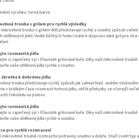
a: černá
edení výrobku: černá barva
ovlnná trouba s grilem pro rychlé výsledky
 mikrovlnná trouba s grilem 600 představuje rychlý a snadný způsob vaření
h oblíbených jídel. Vedle běžných funkcí máte k dispozici také gril pro víc
aření.
ujte rozmanitá jídla
jte si zapečený sýr i šťavnaté grilované kuře. Díky naší mikrovlnné troubě 
avíte vaše oblíbená jídla rychle a snadno.
 zkratka k dobrému jídlu
ovlnná trouba představuje rychlý způsob jak zahnat hlad. Jedním stisknutím 
te v krátkém čase rozmrazit hotové jídlo, ohřát přebytky ze včerejší več
ustit čokoládu na polevu.
ujte rozmanitá jídla
jte si zapečený sýr i šťavnaté grilované kuře. Díky naší mikrovlnné troubě 
avíte vaše oblíbená jídla rychle a snadno.
ce pro rychlé rozmrazení
ší mikrovlnné troubě rozmrazíte potraviny snadno a dobře. Stačí zvolit typ