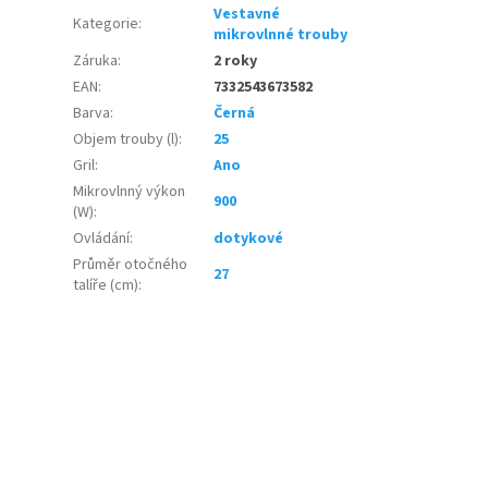
Vestavné
Kategorie
:
mikrovlnné trouby
Záruka
:
2 roky
EAN
:
7332543673582
Barva
:
Černá
Objem trouby (l)
:
25
Gril
:
Ano
Mikrovlnný výkon
900
(W)
:
Ovládání
:
dotykové
Průměr otočného
27
talíře (cm)
: