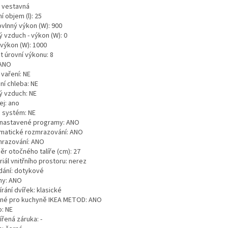
: vestavná
ní objem (l): 25
ovlnný výkon (W): 900
 vzduch - výkon (W): 0
- výkon (W): 1000
t úrovní výkonu: 8
 ANO
 vaření: NE
ní chleba: NE
ý vzduch: NE
ej: ano
p systém: NE
nastavené programy: ANO
matické rozmrazování: ANO
razování: ANO
ěr otočného talíře (cm): 27
iál vnitřního prostoru: nerez
dání: dotykové
ny: ANO
rání dvířek: klasické
né pro kuchyně IKEA METOD: ANO
o: NE
řená záruka: -