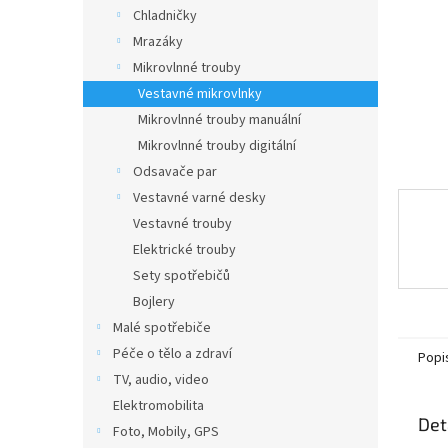
n
Chladničky
e
Mrazáky
l
Mikrovlnné trouby
Vestavné mikrovlnky
Mikrovlnné trouby manuální
Mikrovlnné trouby digitální
Odsavače par
Vestavné varné desky
Vestavné trouby
Elektrické trouby
Sety spotřebičů
Bojlery
Malé spotřebiče
Péče o tělo a zdraví
Popi
TV, audio, video
Elektromobilita
Det
Foto, Mobily, GPS