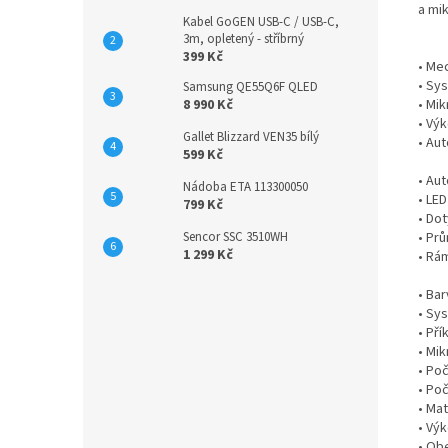
a mi
Kabel GoGEN USB-C / USB-C,
3m, opletený - stříbrný
399 Kč
• Me
• Sys
Samsung QE55Q6F QLED
• Mik
8 990 Kč
• Výk
Gallet Blizzard VEN35 bílý
• Au
599 Kč
• Au
Nádoba ETA 113300050
• LED
799 Kč
• Do
• Pr
Sencor SSC 3510WH
1 299 Kč
• Rám
• Bar
• Sy
• Pří
• Mi
• Po
• Po
• Mat
• Výk
• Obe