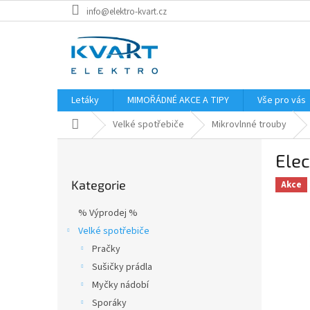
Přejít
info@elektro-kvart.cz
na
obsah
Letáky
MIMOŘÁDNÉ AKCE A TIPY
Vše pro vás
Domů
Velké spotřebiče
Mikrovlnné trouby
P
Ele
o
Přeskočit
s
Kategorie
kategorie
Akce
t
r
% Výprodej %
a
Velké spotřebiče
n
Pračky
n
í
Sušičky prádla
p
Myčky nádobí
a
Sporáky