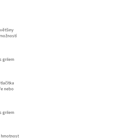
 většiny
e možností
s grilem
tlačítka
eře nebo
s grilem
 a hmotnost