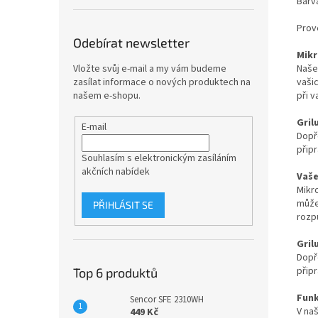
Barv
Prov
Odebírat newsletter
Mikr
Naše
Vložte svůj e-mail a my vám budeme
vašic
zasílat informace o nových produktech na
při v
našem e-shopu.
Gril
E-mail
Dopře
připr
Souhlasím s elektronickým zasíláním
akčních nabídek
Vaše
Mikr
může
PŘIHLÁSIT SE
rozp
Gril
Dopře
připr
Top 6 produktů
Funk
Sencor SFE 2310WH
V na
449 Kč