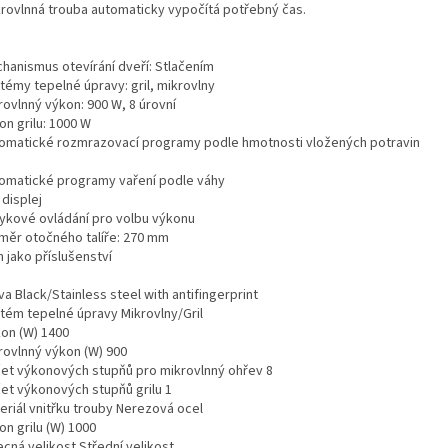
krovlnná trouba automaticky vypočítá potřebný čas.
chanismus otevírání dveří: Stlačením
témy tepelné úpravy: gril, mikrovlny
rovlnný výkon: 900 W, 8 úrovní
on grilu: 1000 W
tomatické rozmrazovací programy podle hmotnosti vložených potravin
tomatické programy vaření podle váhy
 displej
tykové ovládání pro volbu výkonu
ůměr otočného talíře: 270 mm
 jako příslušenství
va Black/Stainless steel with antifingerprint
stém tepelné úpravy Mikrovlny/Gril
kon (W) 1400
krovlnný výkon (W) 900
čet výkonových stupňů pro mikrovlnný ohřev 8
čet výkonových stupňů grilu 1
eriál vnitřku trouby Nerezová ocel
on grilu (W) 1000
cná velikost Střední velikost