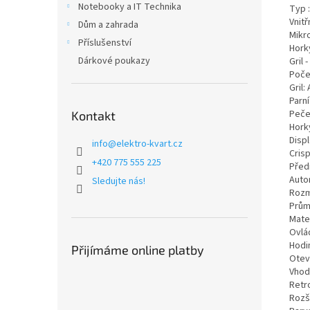
Notebooky a IT Technika
Typ 
Vnitř
Dům a zahrada
Mikr
Příslušenství
Horký
Dárkové poukazy
Gril 
Poče
Gril:
Parní
Peče
Kontakt
Hork
Displ
info
@
elektro-kvart.cz
Cris
+420 775 555 225
Před
Auto
Sledujte nás!
Rozm
Prům
Mater
Ovlá
Hodi
Přijímáme online platby
Oteví
Vhod
Retr
Rozší