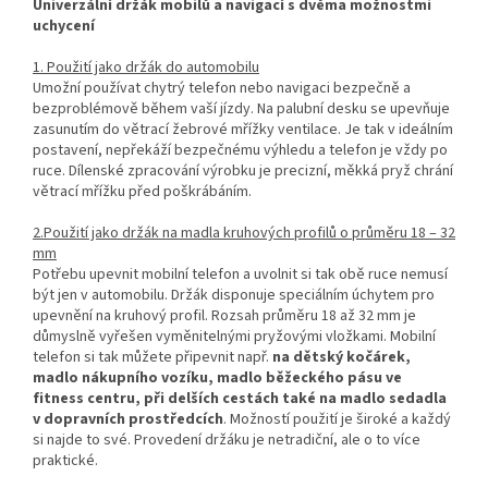
Univerzální držák mobilů a navigací s dvěma možnostmi
uchycení
1. Použití jako držák do automobilu
Umožní používat chytrý telefon nebo navigaci bezpečně a
bezproblémově během vaší jízdy. Na palubní desku se upevňuje
zasunutím do větrací žebrové mřížky ventilace. Je tak v ideálním
postavení, nepřekáží bezpečnému výhledu a telefon je vždy po
ruce. Dílenské zpracování výrobku je precizní, měkká pryž chrání
větrací mřížku před poškrábáním.
2.Použití jako držák na madla kruhových profilů o průměru 18 – 32
mm
Potřebu upevnit mobilní telefon a uvolnit si tak obě ruce nemusí
být jen v automobilu. Držák disponuje speciálním úchytem pro
upevnění na kruhový profil. Rozsah průměru 18 až 32 mm je
důmyslně vyřešen vyměnitelnými pryžovými vložkami. Mobilní
telefon si tak můžete připevnit např.
na dětský kočárek,
madlo nákupního vozíku, madlo běžeckého pásu ve
fitness centru, při delších cestách také na madlo sedadla
v dopravních prostředcích
. Možností použití je široké a každý
si najde to své. Provedení držáku je netradiční, ale o to více
praktické.