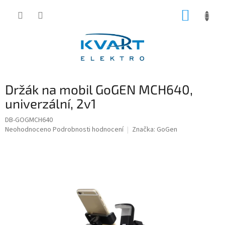
Přejít
NÁKUP
na
obsah
KOŠÍK
Držák na mobil GoGEN MCH640,
univerzální, 2v1
DB-GOGMCH640
Průměrné
Neohodnoceno
Podrobnosti hodnocení
Značka:
GoGen
hodnocení
produktu
je
0,0
z
5
hvězdiček.