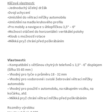
Klíčové vlastnosti:
•Jednoduchý účelný držák
•Dvojí uchycení
•Umístění do větrací mřížky automobilu
•Umístění na madla kruhového profilu
•Pro mobily a navigace s úhlopříčkou 3,5“ – 6“
•Možnost otáčení do horizontální i vertikální polohy
•Kloub s možností rotace
•Měkká pryž chrání před poškrábáním
Vlastnosti:
• Kompatibilní s většinou chytrých telefonů s 3,5“ - 6” displejem
(šířka 55-85 mm )
• Vhodný pro tyče o průměru 18 - 32 mm
• Vhodný pro vodorovné i svislé žebrování větrací mřížky
automobilu
• Vhodný pro použití v automobilu, na nákupním vozíku, na
kočárku, atd.
• Měkká pryž chrání větrací mřížku před poškrábáním
Rozměry výrobku: