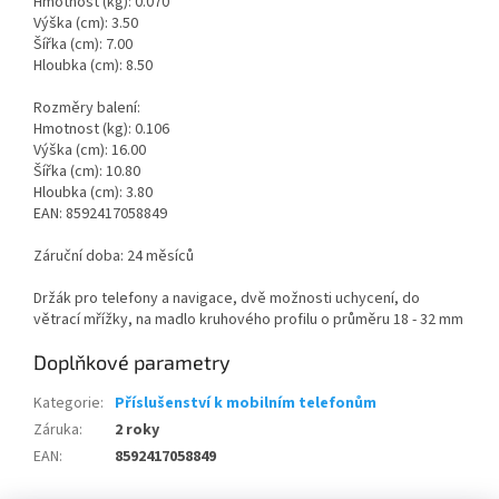
Hmotnost (kg): 0.070
Výška (cm): 3.50
Šířka (cm): 7.00
Hloubka (cm): 8.50
Rozměry balení:
Hmotnost (kg): 0.106
Výška (cm): 16.00
Šířka (cm): 10.80
Hloubka (cm): 3.80
EAN: 8592417058849
Záruční doba: 24 měsíců
Držák pro telefony a navigace, dvě možnosti uchycení, do
větrací mřížky, na madlo kruhového profilu o průměru 18 - 32 mm
Doplňkové parametry
Kategorie
:
Příslušenství k mobilním telefonům
Záruka
:
2 roky
EAN
:
8592417058849