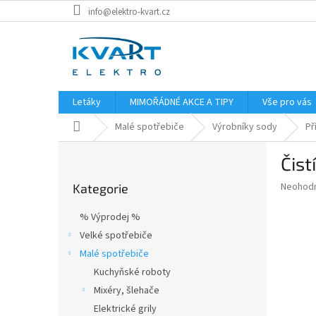
Přejít
info@elektro-kvart.cz
na
obsah
Letáky
MIMOŘÁDNÉ AKCE A TIPY
Vše pro vás
Domů
Malé spotřebiče
Výrobníky sody
Př
P
Čist
o
Přeskočit
s
Průměr
Neohod
Kategorie
kategorie
t
hodnoce
r
produkt
% Výprodej %
a
je
Velké spotřebiče
0,0
n
z
Malé spotřebiče
n
5
í
Kuchyňské roboty
hvězdič
p
Mixéry, šlehače
a
Elektrické grily