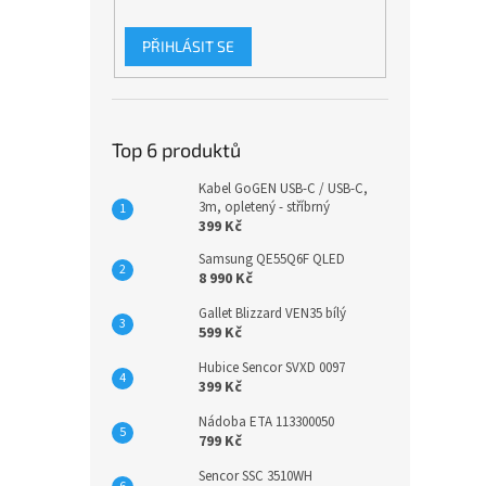
PŘIHLÁSIT SE
Top 6 produktů
Kabel GoGEN USB-C / USB-C,
3m, opletený - stříbrný
399 Kč
Samsung QE55Q6F QLED
8 990 Kč
Gallet Blizzard VEN35 bílý
599 Kč
Hubice Sencor SVXD 0097
399 Kč
Nádoba ETA 113300050
799 Kč
Sencor SSC 3510WH