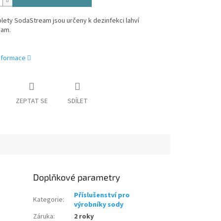
ablety SodaStream jsou určeny k dezinfekci lahví
eam.
informace
ZEPTAT SE
SDÍLET
Doplňkové parametry
Příslušenství pro
Kategorie
:
výrobníky sody
Záruka
:
2 roky