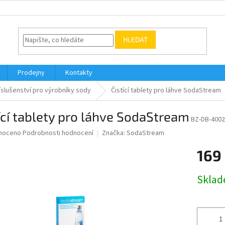
HLEDAT
Prodejny
Kontakty
íslušenství pro výrobníky sody
Čistící tablety pro láhve SodaStream
ící tablety pro láhve SodaStream
BZ-DB-400
né
noceno
Podrobnosti hodnocení
Značka:
SodaStream
ní
169
u
Měrná
Skla
cena:
ek.