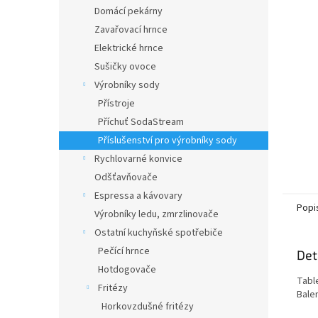
n
Domácí pekárny
e
Zavařovací hrnce
l
Elektrické hrnce
Sušičky ovoce
Výrobníky sody
Přístroje
Příchuť SodaStream
Příslušenství pro výrobníky sody
Rychlovarné konvice
Odšťavňovače
Espressa a kávovary
Popi
Výrobníky ledu, zmrzlinovače
Ostatní kuchyňské spotřebiče
Pečící hrnce
Det
Hotdogovače
Tabl
Fritézy
Balen
Horkovzdušné fritézy