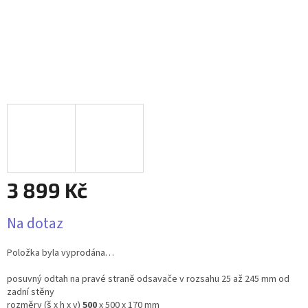
3 899 Kč
Měrná
Na dotaz
cena:
Položka byla vyprodána…
posuvný odtah na pravé straně odsavače v rozsahu 25 až 245 mm od
zadní stěny
rozměry (š x h x v)
500
x 500 x 170 mm