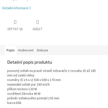
Detailní informace
ZEPTAT SE
SDÍLET
Popis
Hodnocení
Diskuze
Detailní popis produktu
posuvný odtah na pravé straně odsavače v rozsahu 25 až 245
mm od zadní stěny
rozměry (š x h x v) 500 x 500 x 170 mm
maximální odtah par 180 m3/h
příkon motoru 120 W
osvětlení žárovka 40 W
průměr odtahového potrubí 135 mm
barva bílá