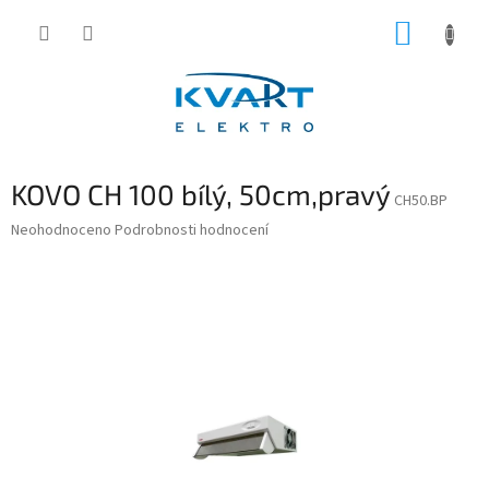
Přejít
NÁKUP
na
obsah
KOŠÍK
KOVO CH 100 bílý, 50cm,pravý
CH50.BP
Průměrné
Neohodnoceno
Podrobnosti hodnocení
hodnocení
produktu
je
0,0
z
5
hvězdiček.