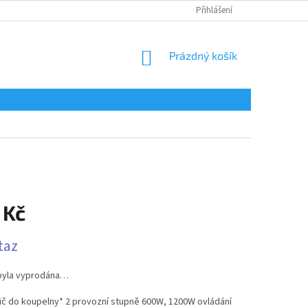
Přihlášení
NÁKUPNÍ
Prázdný košík
KOŠÍK
 Kč
taz
byla vyprodána…
řič do koupelny* 2 provozní stupně 600W, 1200W ovládání