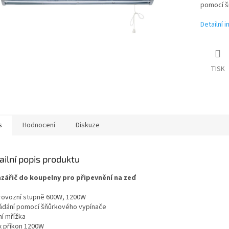
pomocí šň
Detailní 
TISK
s
Hodnocení
Diskuze
ailní popis produktu
azářič do koupelny pro připevnění na zeď
provozní stupně 600W, 1200W
ládání pomocí šňůrkového vypínače
ní mřížka
x příkon 1200W