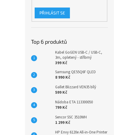
PŘIHLÁSIT SE
Top 6 produktů
Kabel GoGEN USB-C / USB-C,
3m, opletený - stříbrný
399 Kč
Samsung QE55Q6F QLED
8 990 Kč
Gallet Blizzard VEN35 bílý
599 Kč
Nádoba ETA 113300050
799 Kč
Sencor SSC 3510WH
1 299 Kč
HP Envy 6120e All-in-One Printer