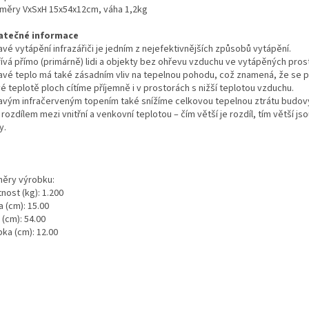
změry VxSxH 15x54x12cm, váha 1,2kg
atečné informace
avé vytápění infrazářiči je jedním z nejefektivnějších způsobů vytápění.
řívá přímo (primárně) lidi a objekty bez ohřevu vzduchu ve vytápěných pros
lavé teplo má také zásadním vliv na tepelnou pohodu, což znamená, že se př
é teplotě ploch cítíme příjemně i v prostorách s nižší teplotou vzduchu.
lavým infračerveným topením také snížíme celkovou tepelnou ztrátu budovy
rozdílem mezi vnitřní a venkovní teplotou – čím větší je rozdíl, tím větší js
y.
ěry výrobku:
nost (kg): 1.200
 (cm): 15.00
 (cm): 54.00
ka (cm): 12.00