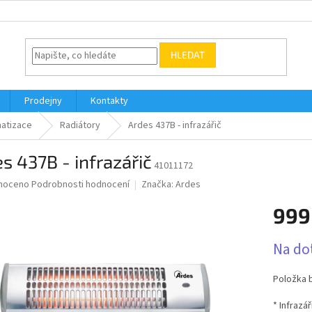
HLEDAT
Prodejny
Kontakty
matizace
Radiátory
Ardes 437B - infrazářič
s 437B - infrazářič
41011172
né
noceno
Podrobnosti hodnocení
Značka:
Ardes
ní
999
u
Měrná
Na do
cena:
ek.
Položka 
* Infrazá