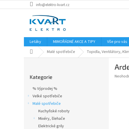
Přejít
info@elektro-kvart.cz
na
obsah
Letáky
MIMOŘÁDNÉ AKCE A TIPY
Vše pro vás
Domů
Malé spotřebiče
Topidla, Ventilátory, Kli
P
Arde
o
Přeskočit
s
Průměr
Neohod
Kategorie
kategorie
t
hodnoce
r
produkt
% Výprodej %
a
je
Velké spotřebiče
0,0
n
z
Malé spotřebiče
n
5
í
Kuchyňské roboty
hvězdič
p
Mixéry, šlehače
a
Elektrické grily