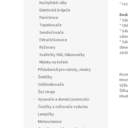
Kuchyňské váhy
* ro
Elektrické kráječe
Dod
Parní hrnce
* Sál
Topinkovače
* Oh
* Sá
Sendvičovače
sálav
Filtrační konvice
* Sá
dána 
Rýžovary
ztrát
Svářečky fólií, Vákuovačky
Mlýnky na koření
Příslušenstí pro roboty, mixéry
Rozm
Žehličky
Hmot
Odžmolkovače
Výška
Šířka
Šicí stroje
Hloub
Vysavače a domácí pomocníci
Čističky a zvlčovače vzduchu
Lampičky
Meteostanice