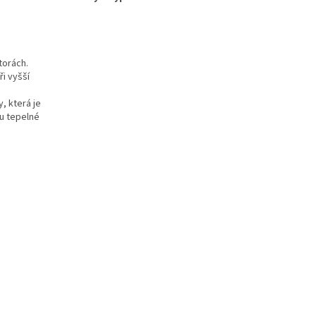
torách.
i vyšší
, která je
ou tepelné