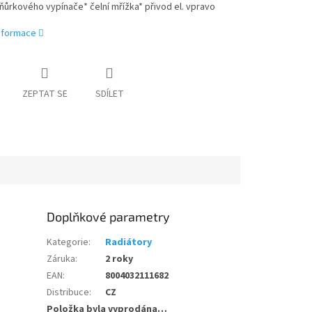
ůrkového vypínače* čelní mřížka* přivod el. vpravo
informace
ZEPTAT SE
SDÍLET
Doplňkové parametry
Kategorie
:
Radiátory
Záruka
:
2 roky
EAN
:
8004032111682
Distribuce
:
CZ
Položka byla vyprodána…