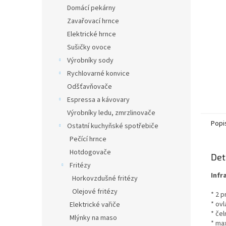
n
Domácí pekárny
e
Zavařovací hrnce
l
Elektrické hrnce
Sušičky ovoce
Výrobníky sody
Rychlovarné konvice
Odšťavňovače
Espressa a kávovary
Výrobníky ledu, zmrzlinovače
Popi
Ostatní kuchyňské spotřebiče
Pečící hrnce
Hotdogovače
Det
Fritézy
Infr
Horkovzdušné fritézy
Olejové fritézy
* 2 
* ov
Elektrické vařiče
* čel
Mlýnky na maso
* ma