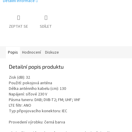
Detailní informace
ZEPTAT SE
SDÍLET
Popis
Hodnocení
Diskuze
Detailní popis produktu
Zisk (dB): 32
Použití: pokojová anténa
Délka anténního kabelu (cm): 130
Napájení: síťové 230 V
Pásma tuneru: DAB; DVB-T2; FM; UHF; VHF
LTE filtr: ANO
Typ připojovacího konektoru: IEC
Provedení výrobku: černá barva