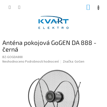
Přejít
NÁKUP
na
obsah
KOŠÍK
Anténa pokojová GoGEN DA 888 -
černá
BZ-GOGDA888
Průměrné
Neohodnoceno
Podrobnosti hodnocení
Značka:
GoGen
hodnocení
produktu
je
0,0
z
5
hvězdiček.