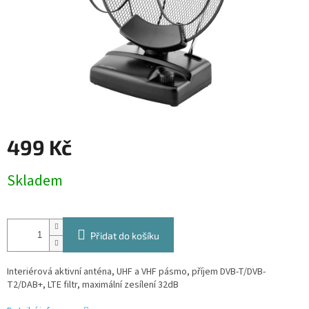
499 Kč
Měrná
Skladem
cena:
Přidat do košíku
Interiérová aktivní anténa, UHF a VHF pásmo, příjem DVB-T/DVB-
T2/DAB+, LTE filtr, maximální zesílení 32dB