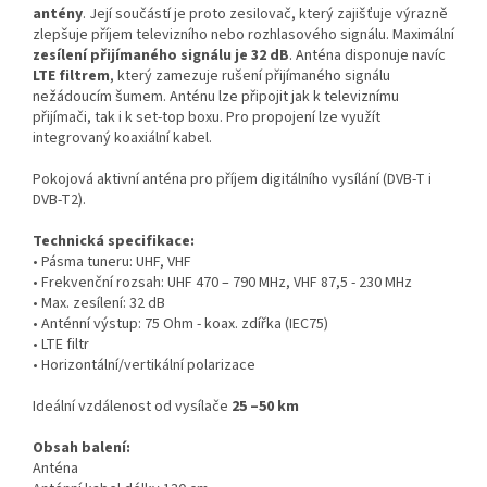
antény
. Její součástí je proto zesilovač, který zajišťuje výrazně
zlepšuje příjem televizního nebo rozhlasového signálu. Maximální
zesílení přijímaného signálu je 32 dB
. Anténa disponuje navíc
LTE filtrem
, který zamezuje rušení přijímaného signálu
nežádoucím šumem. Anténu lze připojit jak k televiznímu
přijímači, tak i k set-top boxu. Pro propojení lze využít
integrovaný koaxiální kabel.
Pokojová aktivní anténa pro příjem digitálního vysílání (DVB-T i
DVB-T2).
Technická specifikace:
• Pásma tuneru: UHF, VHF
• Frekvenční rozsah: UHF 470 – 790 MHz, VHF 87,5 - 230 MHz
• Max. zesílení: 32 dB
• Anténní výstup: 75 Ohm - koax. zdířka (IEC75)
• LTE filtr
• Horizontální/vertikální polarizace
Ideální vzdálenost od vysílače
25 –50 km
Obsah balení:
Anténa