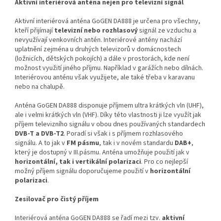
Aktivní interiérová anténa nejen pro televizní signál
Aktivní interiérová anténa GoGEN DA888 je určena pro všechny,
kteří přijímají
televizní nebo rozhlasový
signál ze vzduchu a
nevyužívají venkovních antén. Interiérové antény nachází
uplatnění zejména u druhých televizorů v domácnostech
(ložnicích, dětských pokojích) a dále v prostorách, kde není
možnost využití jiného příjmu. Například v garážích nebo dílnách.
Interiérovou anténu však využijete, ale také třeba v karavanu
nebo na chalupě.
Anténa GoGEN DA888 disponuje příjmem ultra krátkých vln (UHF),
ale i velmi krátkých vln (VHF). Díky této vlastnosti ji lze využít jak
příjem televizního signálu v obou dnes používaných standardech
DVB-T a DVB-T2
. Poradí si však i s příjmem rozhlasového
signálu. A to jak v
FM pásmu
, tak i v novém standardu
DAB+
,
který je dostupný v III.pásmu. Anténa umožňuje použití jak v
horizontální, tak i vertikální polarizaci
. Pro co nejlepší
možný příjem signálu doporučujeme použití v
horizontální
polarizaci
.
Zesilovač pro čistý příjem
Interiérová anténa GoGEN DA888 se řadí mezi tzv.
aktivní