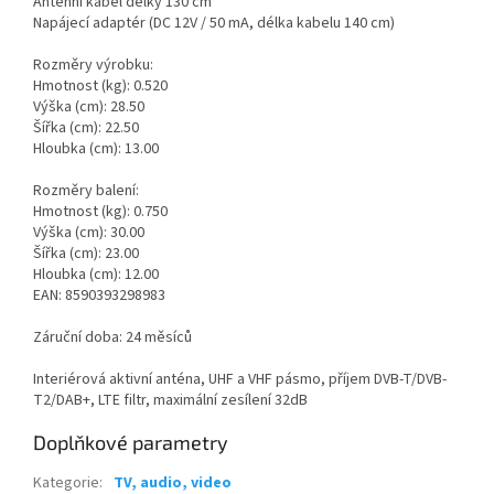
Anténní kabel délky 130 cm
Napájecí adaptér (DC 12V / 50 mA, délka kabelu 140 cm)
Rozměry výrobku:
Hmotnost (kg): 0.520
Výška (cm): 28.50
Šířka (cm): 22.50
Hloubka (cm): 13.00
Rozměry balení:
Hmotnost (kg): 0.750
Výška (cm): 30.00
Šířka (cm): 23.00
Hloubka (cm): 12.00
EAN: 8590393298983
Záruční doba: 24 měsíců
Interiérová aktivní anténa, UHF a VHF pásmo, příjem DVB-T/DVB-
T2/DAB+, LTE filtr, maximální zesílení 32dB
Doplňkové parametry
Kategorie
:
TV, audio, video